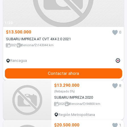
1/20
$13.500.000
0
SUBARU IMPREZA AT CVT 4X4 2.0 2021
2021
Bencina
143044 km
Rancagua
Contactar ahora
$13.290.000
8
(Rebajado 5%)
SUBARU IMPREZA 2020
2020
Bencina
94800 km
Región Metropolitana
$20.500.000
1