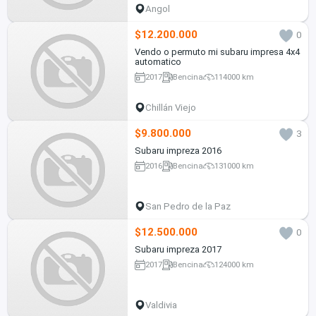
Angol
$12.200.000
0
Vendo o permuto mi subaru impresa 4x4
automatico
2017
Bencina
114000 km
Chillán Viejo
$9.800.000
3
Subaru impreza 2016
2016
Bencina
131000 km
San Pedro de la Paz
$12.500.000
0
Subaru impreza 2017
2017
Bencina
124000 km
Valdivia