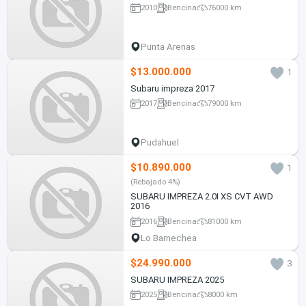
2010
Bencina
76000 km
Punta Arenas
$13.000.000
1
Subaru impreza 2017
2017
Bencina
79000 km
Pudahuel
$10.890.000
1
(Rebajado 4%)
SUBARU IMPREZA 2.0I XS CVT AWD
2016
2016
Bencina
81000 km
Lo Barnechea
$24.990.000
3
SUBARU IMPREZA 2025
2025
Bencina
8000 km