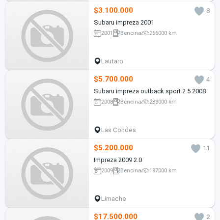
$3.100.000
8
Subaru impreza 2001
2001
Bencina
266000 km
Lautaro
$5.700.000
4
Subaru impreza outback sport 2.5 2008
2008
Bencina
283000 km
Las Condes
$5.200.000
11
Impreza 2009 2.0
2009
Bencina
187000 km
Limache
$17.500.000
2