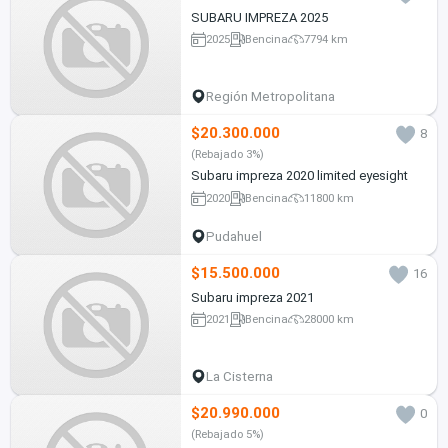
SUBARU IMPREZA 2025
2025
Bencina
7794 km
Región Metropolitana
$20.300.000
8
(Rebajado 3%)
Subaru impreza 2020 limited eyesight
2020
Bencina
11800 km
Pudahuel
$15.500.000
16
Subaru impreza 2021
2021
Bencina
28000 km
La Cisterna
$20.990.000
0
(Rebajado 5%)