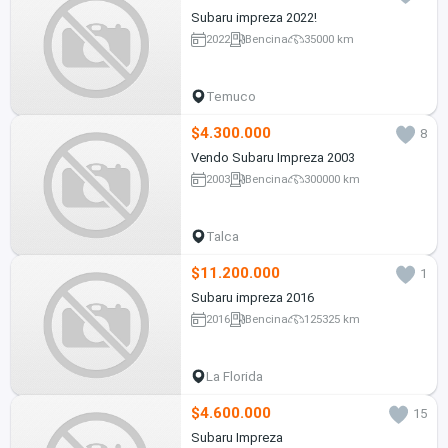
Subaru impreza 2022!
2022
Bencina
35000 km
Temuco
$4.300.000
8
Vendo Subaru Impreza 2003
2003
Bencina
300000 km
Talca
$11.200.000
1
Subaru impreza 2016
2016
Bencina
125325 km
La Florida
$4.600.000
15
Subaru Impreza