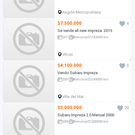
Región Metropolitana
$7.500.000
4
Se vende all new impreza. 2015
2015
Bencina
183000 km
Vilcún
$4.100.000
0
Vendo Subaru Impreza
2001
Bencina
249000 km
Viña del Mar
$5.000.000
29
Subaru Impreza 2.0 Manual 2000
2000
Bencina
200000 km