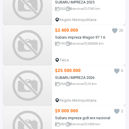
SUBARU IMPREZA 2025
2025
Bencina
7245 km
Región Metropolitana
$2.400.000
25
Subaru impreza Wagon 97 1.6
1997
Bencina
280000 km
Talca
$25.500.000
0
SUBARU IMPREZA 2026
2026
Bencina
10 km
Región Metropolitana
$9.000.000
2
Subaru impreza gc8 wrx nacional
2001
Bencina
1000 km