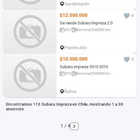
San Bernardo
$12.500.000
4
Se vende Subaru Impreza 2.0
2017
Bencina
82000 km
Puente Alto
$10.500.000
3
Subaru impreza 5515 2015
2015
Bencina
89900 km
Ñuñoa
Encontramos 113 Subaru Impreza en Chile, mostrando 1 a 30
anuncios
1 / 4