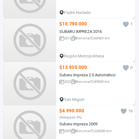
Padre Hurtado
$10.790.000
1
SUBARU IMPREZA 2016
2016
Bencina
68969 km
Región Metropolitana
$13.950.000
0
Subaru Impreza 2.0 Automático
2020
Bencina
89000 km
San Miguel
$4.990.000
16
(Rebajado 9%)
Subaru impreza 2009
2009
Bencina
226000 km