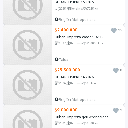
SUBARU IMPREZA 2025
2025
Bencina
7245 km
Región Metropolitana
$2.400.000
25
Subaru impreza Wagon 97 1.6
1997
Bencina
280000 km
Talca
$25.500.000
0
SUBARU IMPREZA 2026
2026
Bencina
10 km
Región Metropolitana
$9.000.000
2
Subaru impreza gc8 wrx nacional
2001
Bencina
1000 km