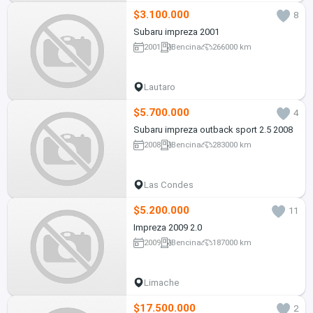
$3.100.000
8
Subaru impreza 2001
2001
Bencina
266000 km
Lautaro
$5.700.000
4
Subaru impreza outback sport 2.5 2008
2008
Bencina
283000 km
Las Condes
$5.200.000
11
Impreza 2009 2.0
2009
Bencina
187000 km
Limache
$17.500.000
2