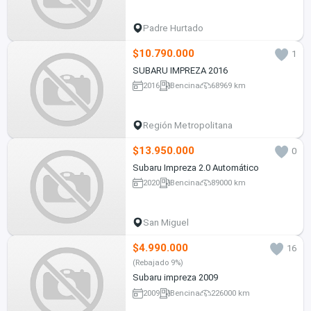
Padre Hurtado
$10.790.000
1
SUBARU IMPREZA 2016
2016
Bencina
68969 km
Región Metropolitana
$13.950.000
0
Subaru Impreza 2.0 Automático
2020
Bencina
89000 km
San Miguel
$4.990.000
16
(Rebajado 9%)
Subaru impreza 2009
2009
Bencina
226000 km