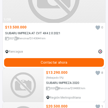
1/20
$13.500.000
0
SUBARU IMPREZA AT CVT 4X4 2.0 2021
2021
Bencina
143044 km
Rancagua
Contactar ahora
$13.290.000
8
(Rebajado 5%)
SUBARU IMPREZA 2020
2020
Bencina
94800 km
Región Metropolitana
$20.500.000
1