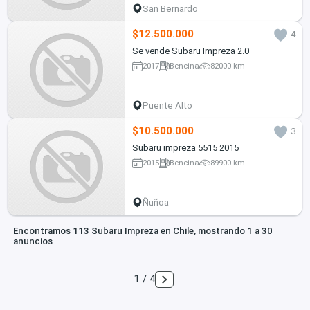
San Bernardo
$12.500.000
4
Se vende Subaru Impreza 2.0
2017
Bencina
82000 km
Puente Alto
$10.500.000
3
Subaru impreza 5515 2015
2015
Bencina
89900 km
Ñuñoa
Encontramos 113 Subaru Impreza en Chile, mostrando 1 a 30
anuncios
1 / 4