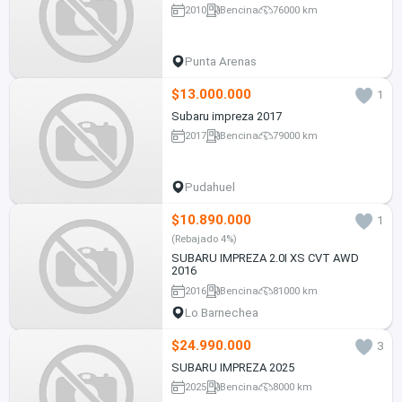
2010
Bencina
76000 km
Punta Arenas
$13.000.000
1
Subaru impreza 2017
2017
Bencina
79000 km
Pudahuel
$10.890.000
1
(Rebajado 4%)
SUBARU IMPREZA 2.0I XS CVT AWD
2016
2016
Bencina
81000 km
Lo Barnechea
$24.990.000
3
SUBARU IMPREZA 2025
2025
Bencina
8000 km