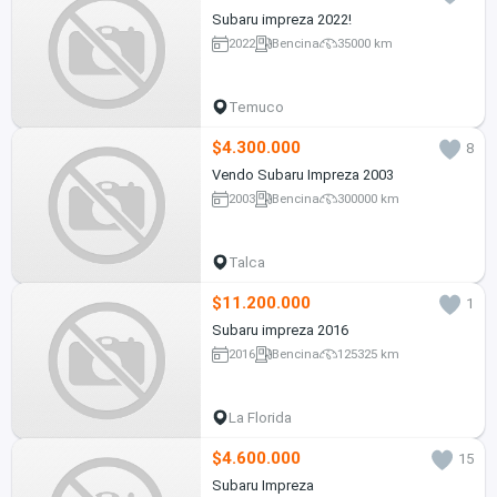
Subaru impreza 2022!
2022
Bencina
35000 km
Temuco
$4.300.000
8
Vendo Subaru Impreza 2003
2003
Bencina
300000 km
Talca
$11.200.000
1
Subaru impreza 2016
2016
Bencina
125325 km
La Florida
$4.600.000
15
Subaru Impreza