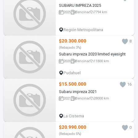
SUBARU IMPREZA 2025
2025
Bencina
7794 km
Región Metropolitana
$20.300.000
8
(Rebajado 3%)
Subaru impreza 2020 limited eyesight
2020
Bencina
11800 km
Pudahuel
$15.500.000
16
Subaru impreza 2021
2021
Bencina
28000 km
La Cisterna
$20.990.000
0
(Rebajado 5%)