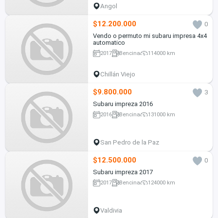
Angol
$12.200.000
0
Vendo o permuto mi subaru impresa 4x4
automatico
2017
Bencina
114000 km
Chillán Viejo
$9.800.000
3
Subaru impreza 2016
2016
Bencina
131000 km
San Pedro de la Paz
$12.500.000
0
Subaru impreza 2017
2017
Bencina
124000 km
Valdivia