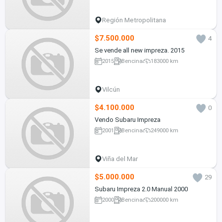
Región Metropolitana
$7.500.000
4
Se vende all new impreza. 2015
2015
Bencina
183000 km
Vilcún
$4.100.000
0
Vendo Subaru Impreza
2001
Bencina
249000 km
Viña del Mar
$5.000.000
29
Subaru Impreza 2.0 Manual 2000
2000
Bencina
200000 km