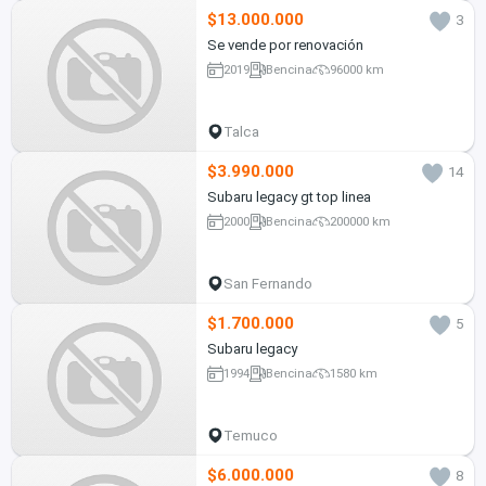
$13.000.000
3
Se vende por renovación
2019
Bencina
96000 km
Talca
$3.990.000
14
Subaru legacy gt top linea
2000
Bencina
200000 km
San Fernando
$1.700.000
5
Subaru legacy
1994
Bencina
1580 km
Temuco
$6.000.000
8