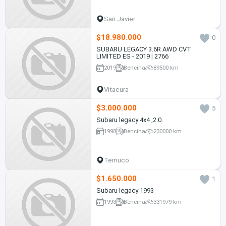
San Javier
$18.980.000
0
SUBARU LEGACY 3.6R AWD CVT
LIMITED ES - 2019 | 2766
2019
Bencina
89500 km
Vitacura
$3.000.000
5
Subaru legacy 4x4 ,2.0.
1998
Bencina
230000 km
Temuco
$1.650.000
1
Subaru legacy 1993
1993
Bencina
331979 km