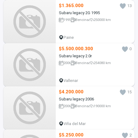
$1.365.000
13
Subaru legacy 2G 1995
1995
Bencina
250000 km
Paine
$5.500.000.300
0
Subaru legacy 2.0r
2006
Bencina
254080 km
Vallenar
$4.200.000
15
Subaru legacy 2006
2006
Bencina
190000 km
Viña del Mar
$5.250.000
2