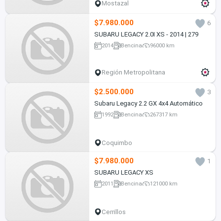
Mostazal
$7.980.000
6
SUBARU LEGACY 2.0I XS - 2014 | 279
2014
Bencina
96000 km
Región Metropolitana
$2.500.000
3
Subaru Legacy 2.2 GX 4x4 Automático
1992
Bencina
267317 km
Coquimbo
$7.980.000
1
SUBARU LEGACY XS
2011
Bencina
121000 km
Cerrillos