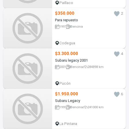
Paillaco
$350.000
2
Para repuesto
1997
Bencina
Codegua
$3.300.000
4
Subaru legacy 2001
2001
Bencina
284898 km
Pucón
$1.950.000
6
Subaru Legacy
1995
Bencina
241000 km
La Pintana