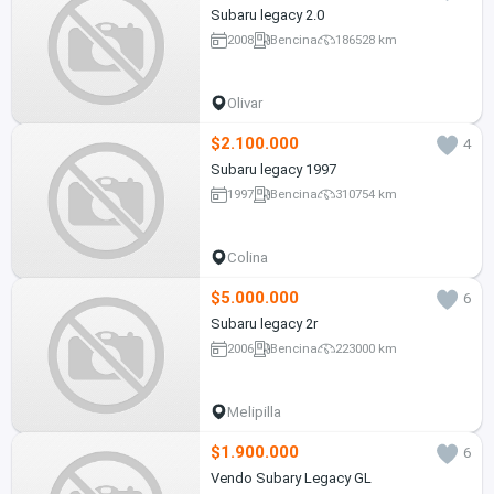
Subaru legacy 2.0
2008
Bencina
186528 km
Olivar
$2.100.000
4
Subaru legacy 1997
1997
Bencina
310754 km
Colina
$5.000.000
6
Subaru legacy 2r
2006
Bencina
223000 km
Melipilla
$1.900.000
6
Vendo Subary Legacy GL