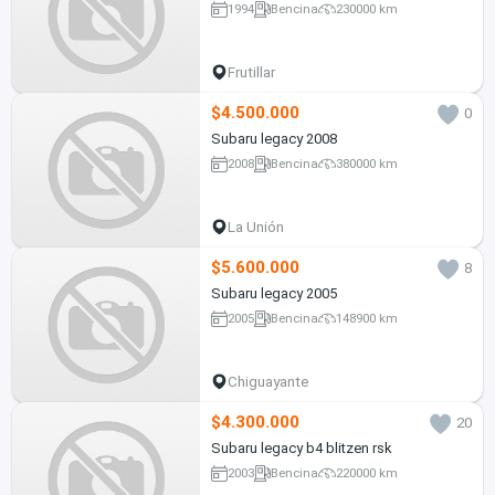
1994
Bencina
230000 km
Frutillar
$4.500.000
0
Subaru legacy 2008
2008
Bencina
380000 km
La Unión
$5.600.000
8
Subaru legacy 2005
2005
Bencina
148900 km
Chiguayante
$4.300.000
20
Subaru legacy b4 blitzen rsk
2003
Bencina
220000 km