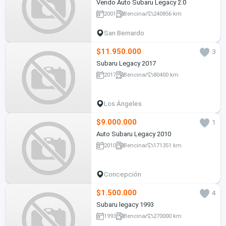
Vendo Auto Subaru Legacy 2.0
2001
Bencina
240856 km
San Bernardo
$11.950.000
3
Subaru Legacy 2017
2017
Bencina
80400 km
Los Ángeles
$9.000.000
1
Auto Subaru Legacy 2010
2010
Bencina
171351 km
Concepción
$1.500.000
4
Subaru legacy 1993
1993
Bencina
270000 km