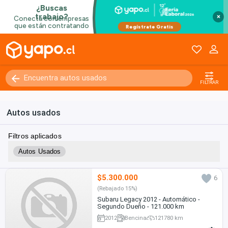
×
FILTRAR
Autos usados
Filtros aplicados
Autos Usados
$5.300.000
6
(Rebajado 15%)
Subaru Legacy 2012 - Automático -
Segundo Dueño - 121.000 km
2012
Bencina
121780 km