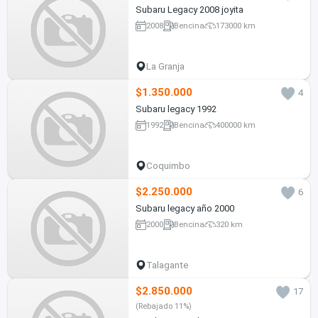
Subaru Legacy 2008 joyita
2008
Bencina
173000 km
La Granja
$1.350.000
4
Subaru legacy 1992
1992
Bencina
400000 km
Coquimbo
$2.250.000
6
Subaru legacy año 2000
2000
Bencina
320 km
Talagante
$2.850.000
17
(Rebajado 11%)