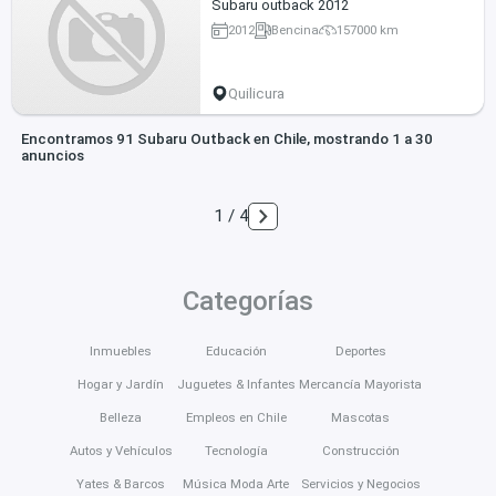
Subaru outback 2012
2012
Bencina
157000 km
Quilicura
Encontramos 91 Subaru Outback en Chile, mostrando 1 a 30
anuncios
1 / 4
Categorías
Inmuebles
Educación
Deportes
Hogar y Jardín
Juguetes & Infantes
Mercancía Mayorista
Belleza
Empleos en Chile
Mascotas
Autos y Vehículos
Tecnología
Construcción
Yates & Barcos
Música Moda Arte
Servicios y Negocios