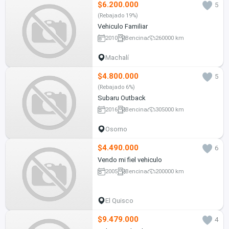
$6.200.000
5
(Rebajado 19%)
Vehiculo Familiar
2010
Bencina
260000 km
Machalí
$4.800.000
5
(Rebajado 6%)
Subaru Outback
2016
Bencina
305000 km
Osorno
$4.490.000
6
Vendo mi fiel vehiculo
2005
Bencina
200000 km
El Quisco
$9.479.000
4