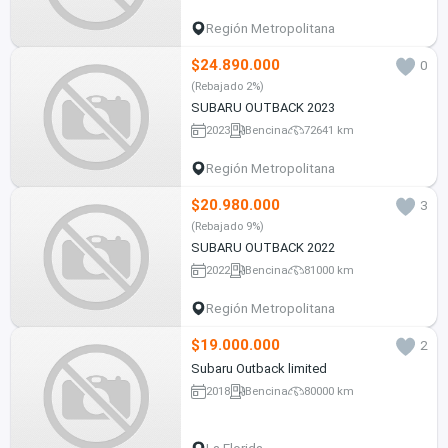
Región Metropolitana
$24.890.000
0
(Rebajado 2%)
SUBARU OUTBACK 2023
2023
Bencina
72641 km
Región Metropolitana
$20.980.000
3
(Rebajado 9%)
SUBARU OUTBACK 2022
2022
Bencina
81000 km
Región Metropolitana
$19.000.000
2
Subaru Outback limited
2018
Bencina
80000 km