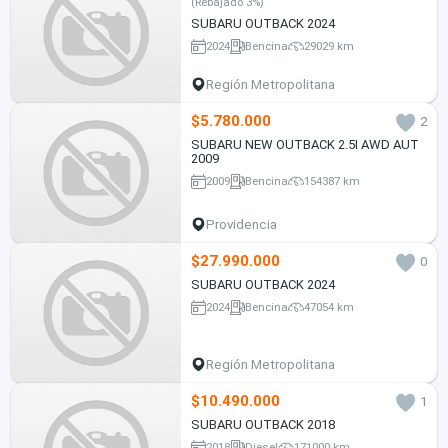
(Rebajado 3%)
SUBARU OUTBACK 2024
2024
Bencina
29029 km
Región Metropolitana
$5.780.000
2
SUBARU NEW OUTBACK 2.5I AWD AUT
2009
2009
Bencina
154387 km
Providencia
$27.990.000
0
SUBARU OUTBACK 2024
2024
Bencina
47054 km
Región Metropolitana
$10.490.000
1
SUBARU OUTBACK 2018
2018
Diesel
171000 km