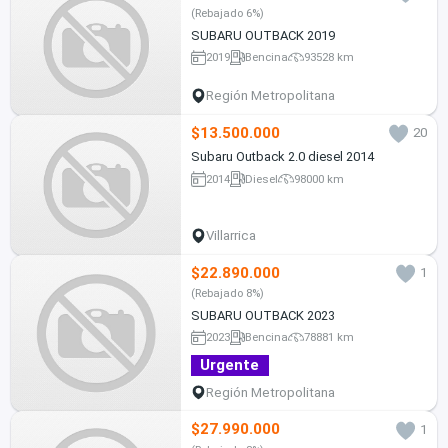
(Rebajado 6%)
SUBARU OUTBACK 2019
2019
Bencina
93528 km
Región Metropolitana
$13.500.000
20
Subaru Outback 2.0 diesel 2014
2014
Diesel
98000 km
Villarrica
$22.890.000
1
(Rebajado 8%)
SUBARU OUTBACK 2023
2023
Bencina
78881 km
Urgente
Región Metropolitana
$27.990.000
1