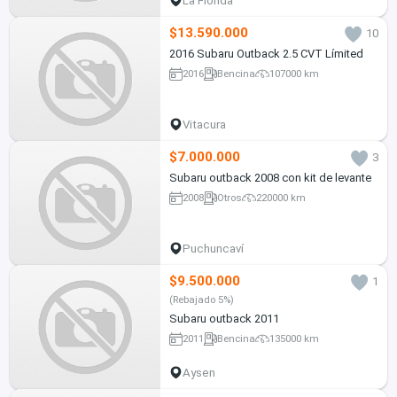
La Florida
$13.590.000
10
2016 Subaru Outback 2.5 CVT Límited
2016
Bencina
107000 km
Vitacura
$7.000.000
3
Subaru outback 2008 con kit de levante
2008
Otros
220000 km
Puchuncaví
$9.500.000
1
(Rebajado 5%)
Subaru outback 2011
2011
Bencina
135000 km
Aysen