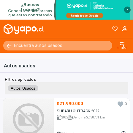
×
FILTRAR
Autos usados
Filtros aplicados
Autos Usados
$21.990.000
0
SUBARU OUTBACK 2022
2022
Bencina
58781 km