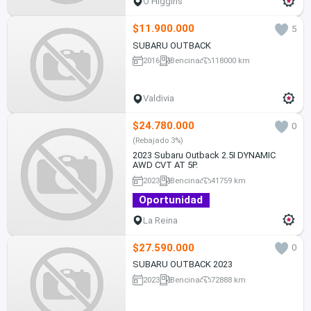
O'Higgins
$11.900.000
5
SUBARU OUTBACK
2016
Bencina
118000 km
Valdivia
$24.780.000
0
(Rebajado 3%)
2023 Subaru Outback 2.5I DYNAMIC
AWD CVT AT 5P.
2023
Bencina
41759 km
Oportunidad
La Reina
$27.590.000
0
SUBARU OUTBACK 2023
2023
Bencina
72888 km