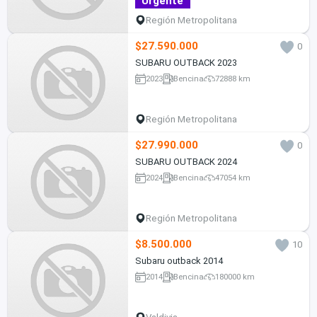
Urgente
Región Metropolitana
$27.590.000
0
SUBARU OUTBACK 2023
2023
Bencina
72888 km
Región Metropolitana
$27.990.000
0
SUBARU OUTBACK 2024
2024
Bencina
47054 km
Región Metropolitana
$8.500.000
10
Subaru outback 2014
2014
Bencina
180000 km