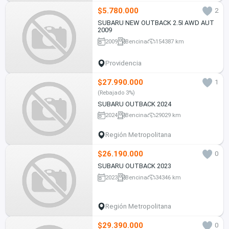
$5.780.000
2
SUBARU NEW OUTBACK 2.5I AWD AUT
2009
2009
Bencina
154387 km
Providencia
$27.990.000
1
(Rebajado 3%)
SUBARU OUTBACK 2024
2024
Bencina
29029 km
Región Metropolitana
$26.190.000
0
SUBARU OUTBACK 2023
2023
Bencina
34346 km
Región Metropolitana
$29.390.000
0