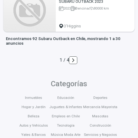
SUBARU OUTBACK 2023
2023
Bencina
80000 km
O'Higgins
Encontramos 92 Subaru Outback en Chile, mostrando 1 a 30
anuncios
1 / 4
Categorías
Inmuebles
Educación
Deportes
Hogar y Jardín
Juguetes & Infantes
Mercancía Mayorista
Belleza
Empleos en Chile
Mascotas
Autos y Vehículos
Tecnología
Construcción
Yates & Barcos
Música Moda Arte
Servicios y Negocios