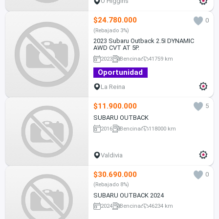
O'Higgins
$24.780.000
0
(Rebajado 3%)
2023 Subaru Outback 2.5I DYNAMIC
AWD CVT AT 5P.
2023
Bencina
41759 km
Oportunidad
La Reina
$11.900.000
5
SUBARU OUTBACK
2016
Bencina
118000 km
Valdivia
$30.690.000
0
(Rebajado 8%)
SUBARU OUTBACK 2024
2024
Bencina
46234 km