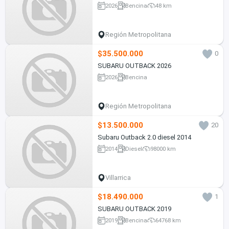
2026
Bencina
48 km
Región Metropolitana
$35.500.000
0
SUBARU OUTBACK 2026
2026
Bencina
Región Metropolitana
$13.500.000
20
Subaru Outback 2.0 diesel 2014
2014
Diesel
98000 km
Villarrica
$18.490.000
1
SUBARU OUTBACK 2019
2019
Bencina
64768 km