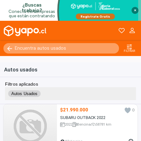
×
FILTRAR
Autos usados
Filtros aplicados
Autos Usados
$21.990.000
0
SUBARU OUTBACK 2022
2022
Bencina
58781 km