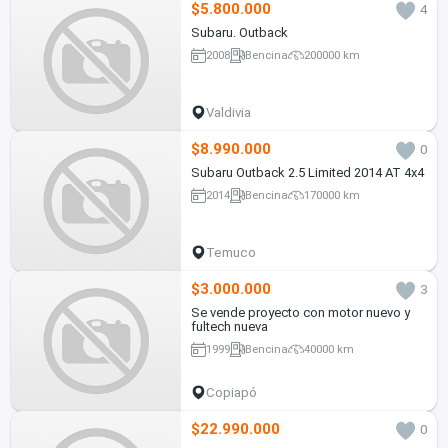
$5.800.000
4
Subaru. Outback
2008
Bencina
200000 km
Valdivia
$8.990.000
0
Subaru Outback 2.5 Limited 2014 AT 4x4
2014
Bencina
170000 km
Temuco
$3.000.000
3
Se vende proyecto con motor nuevo y
fultech nueva
1999
Bencina
40000 km
Copiapó
$22.990.000
0