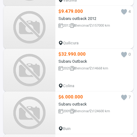
Valdivia
$9.479.000
4
Subaru outback 2012
2012
Bencina
157000 km
Quilicura
$32.990.000
0
Subaru Outback
2025
Bencina
14668 km
Colina
$6.000.000
7
Subaru outback
2009
Bencina
124600 km
Buin