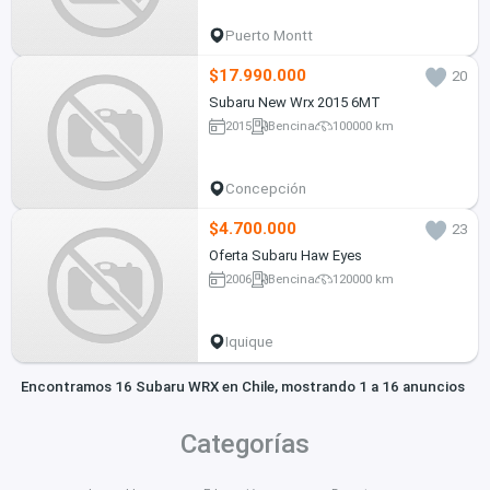
Puerto Montt
$17.990.000
20
Subaru New Wrx 2015 6MT
2015
Bencina
100000 km
Concepción
$4.700.000
23
Oferta Subaru Haw Eyes
2006
Bencina
120000 km
Iquique
Encontramos 16 Subaru WRX en Chile, mostrando 1 a 16 anuncios
Categorías