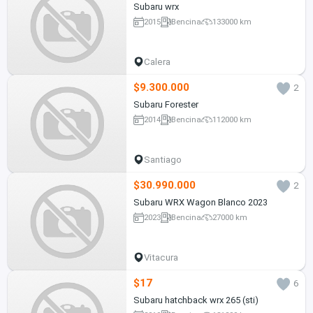
Subaru wrx
2015
Bencina
133000 km
Calera
$9.300.000
2
Subaru Forester
2014
Bencina
112000 km
Santiago
$30.990.000
2
Subaru WRX Wagon Blanco 2023
2023
Bencina
27000 km
Vitacura
$17
6
Subaru hatchback wrx 265 (sti)