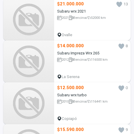
$21.000.000
13
Subaru wrx 2021
2021
Bencina
52000 km
Ovalle
$14.000.000
8
Subaru Impreza Wrx 265
2012
Bencina
116500 km
La Serena
$12.500.000
0
Subaru wrx turbo
2010
Bencina
116441 km
Copiapó
$15.590.000
9