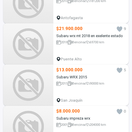
2010
Bencina
181200 km
Antofagasta
$21.900.000
9
Subaru wrx mt 2018 en exelente estado
2018
Bencina
69700 km
Puente Alto
$13.000.000
5
Subaru WRX 2015
2015
Bencina
90000 km
San Joaquín
$8.000.000
0
Subaru impreza wrx
2001
Bencina
204000 km