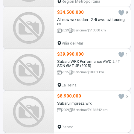
Región Metropolitana
$34.500.000
9
All new wrx sedan - 2.4t awd cvt touring
es
2023
Bencina
13000 km
Viña del Mar
$39.990.000
1
Subaru WRX Performance AWD 2.4T
SDN 6MT 4P (2025)
2025
Bencina
8981 km
La Reina
$8.900.000
6
Subaru Impreza wrx
2009
Bencina
134542 km
Penco