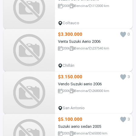
2008
Bencina
112000 km
Coltauco
$3.300.000
0
Venta Suzuki Aerio 2006
2006
Bencina
237540 km
Chillán
$3.150.000
3
Vendo Suzuki aerio 2006
2006
Bencina
268000 km
San Antonio
$5.100.000
3
Suzuki aerio sedan 2005
2005
Bencina
65000 km