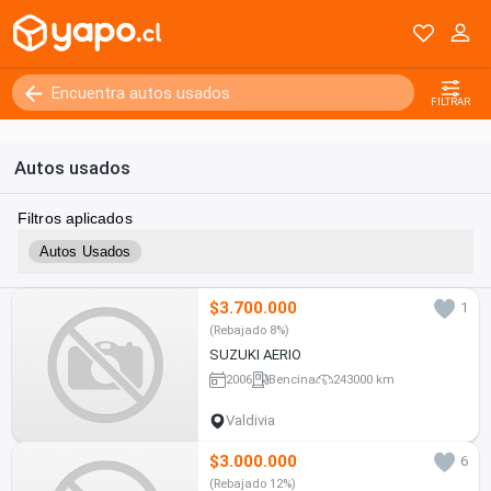
FILTRAR
Autos usados
Filtros aplicados
Autos Usados
$3.700.000
1
(Rebajado 8%)
SUZUKI AERIO
2006
Bencina
243000 km
Valdivia
$3.000.000
6
(Rebajado 12%)