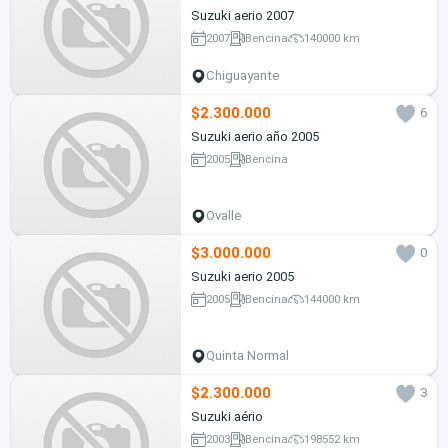
Suzuki aerio 2007
2007
Bencina
140000 km
Chiguayante
$2.300.000
6
Suzuki aerio año 2005
2005
Bencina
Ovalle
$3.000.000
0
Suzuki aerio 2005
2005
Bencina
144000 km
Quinta Normal
$2.300.000
3
Suzuki aério
2003
Bencina
198552 km