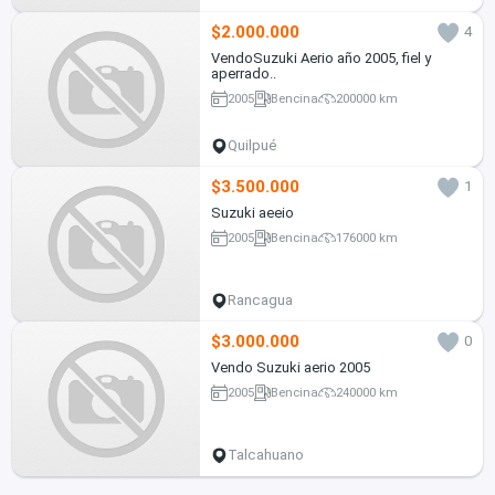
$2.000.000
4
VendoSuzuki Aerio año 2005, fiel y
aperrado..
2005
Bencina
200000 km
Quilpué
$3.500.000
1
Suzuki aeeio
2005
Bencina
176000 km
Rancagua
$3.000.000
0
Vendo Suzuki aerio 2005
2005
Bencina
240000 km
Talcahuano