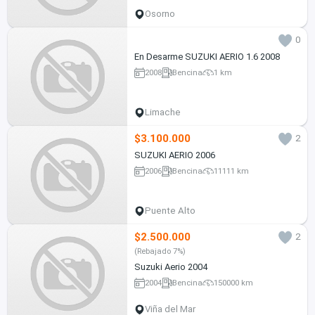
Osorno
0
En Desarme SUZUKI AERIO 1.6 2008
2008
Bencina
1 km
Limache
$3.100.000
2
SUZUKI AERIO 2006
2006
Bencina
11111 km
Puente Alto
$2.500.000
2
(Rebajado 7%)
Suzuki Aerio 2004
2004
Bencina
150000 km
Viña del Mar