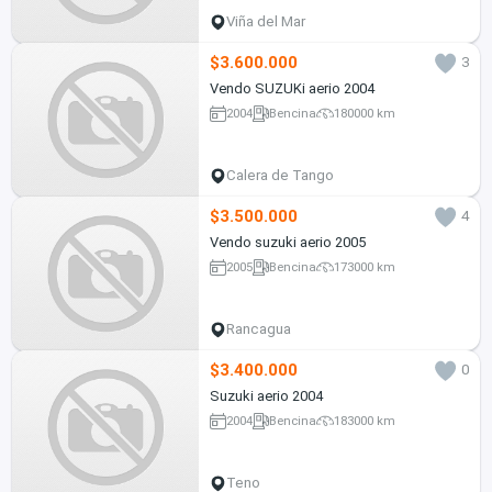
Viña del Mar
$3.600.000
3
Vendo SUZUKi aerio 2004
2004
Bencina
180000 km
Calera de Tango
$3.500.000
4
Vendo suzuki aerio 2005
2005
Bencina
173000 km
Rancagua
$3.400.000
0
Suzuki aerio 2004
2004
Bencina
183000 km
Teno