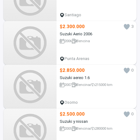
Santiago
$2.300.000
3
Suzuki Aerio 2006
2006
Bencina
Punta Arenas
$2.850.000
0
Suzuki aereo 1.6
2007
Bencina
215000 km
Osorno
$2.500.000
0
Suzuki y nissan
2005
Bencina
280000 km