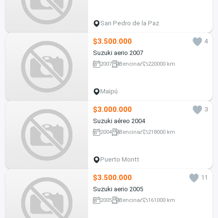
San Pedro de la Paz
$3.500.000
4
Suzuki aerio 2007
2007
Bencina
220000 km
Maipú
$3.000.000
3
Suzuki aéreo 2004
2004
Bencina
218000 km
Puerto Montt
$3.500.000
11
Suzuki aerio 2005
2005
Bencina
161000 km