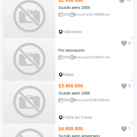
$2.950.000
10
Suzuki aerio 2004
2004
Bencina
188000 km
Valparaíso
8
Por renovación
2005
Bencina
320437 km
Maipú
$3.400.000
0
Suzuki aerio 2006
2006
Bencina
281000 km
Padre las Casas
$4.000.000
7
Suzuki aerio americano