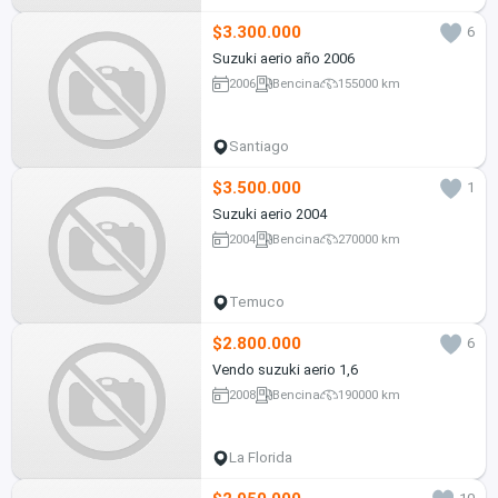
$3.300.000
6
Suzuki aerio año 2006
2006
Bencina
155000 km
Santiago
$3.500.000
1
Suzuki aerio 2004
2004
Bencina
270000 km
Temuco
$2.800.000
6
Vendo suzuki aerio 1,6
2008
Bencina
190000 km
La Florida