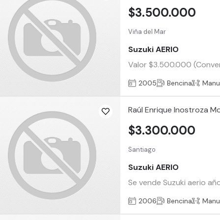
$3.500.000
Viña del Mar
Suzuki AERIO
Valor $3.500.000 (Convers
2005
Bencina
Manu
Raúl Enrique Inostroza M
$3.300.000
Santiago
Suzuki AERIO
Se vende Suzuki aerio añ
2006
Bencina
Manu