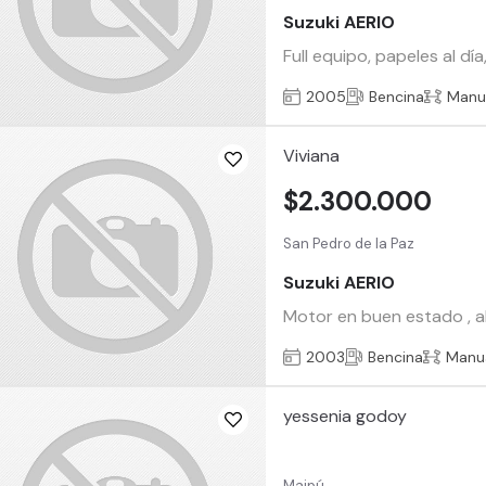
Suzuki AERIO
Full equipo, papeles al 
2005
Bencina
Manu
Viviana
$2.300.000
San Pedro de la Paz
Suzuki AERIO
Motor en buen estado , al
2003
Bencina
Manu
yessenia godoy
Maipú