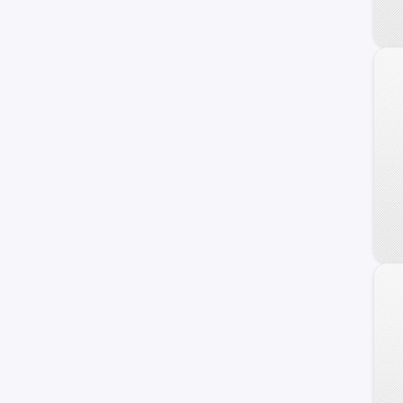
Carry
Ignis
Maruti
Wagon R+
XL-7