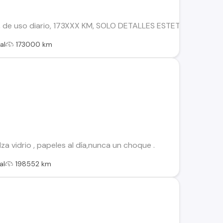
día, de uso diario, 173XXX KM, SOLO DETALLES ESTETICOS POR 
al
173000 km
za vidrio , papeles al día,nunca un choque .
al
198552 km