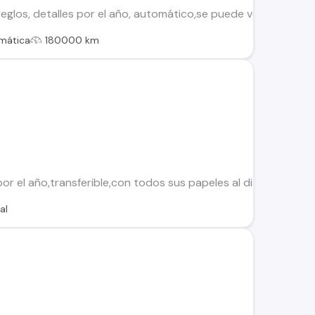
eglos, detalles por el año, automático,se puede venir a ver us
mática
180000 km
or el año,transferible,con todos sus papeles al dia,precio co
al