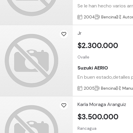
Se le han hecho varios arr
2004
Bencina
Auto
Jr
$2.300.000
Ovalle
Suzuki AERIO
En buen estado,detalles p
2005
Bencina
Manu
Karla Moraga Aranguiz
$3.500.000
Rancagua