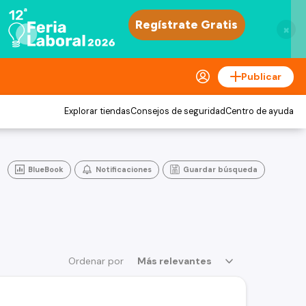
×
Publicar
Explorar tiendas
Consejos de seguridad
Centro de ayuda
BlueBook
Notificaciones
Guardar búsqueda
Ordenar por
Más relevantes