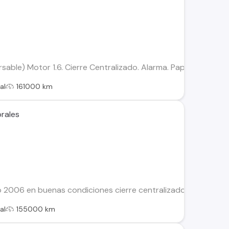
able) Motor 1.6. Cierre Centralizado. Alarma. Papeles al día.
al
161000 km
orales
o 2006 en buenas condiciones cierre centralizado 2 llaves 
al
155000 km