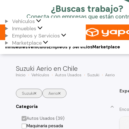
Vehículos
Inmuebles
Empleos y Servicios
Marketplace
Inmuebles
Vehículos
Empleos y Servicios
Marketplace
Suzuki Aerio en Chile
Inicio
Vehículos
Autos Usados
Suzuki
Aerio
Exp
Suzuki
Aerio
Categoría
Enco
Autos Usados (39)
Maquinaria pesada