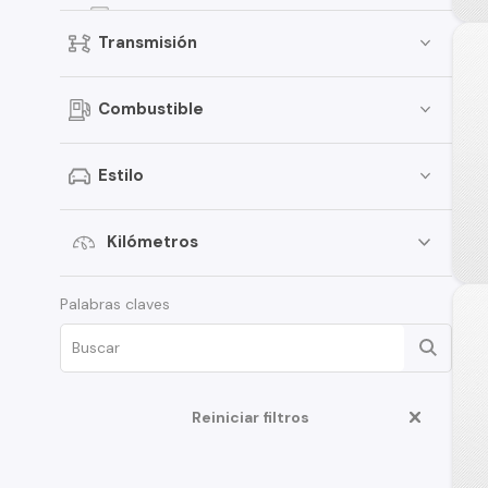
Dzire
Transmisión
Jimny
Celerio
Combustible
Grand Vitara
Vitara
Estilo
APV
XL7
Kilómetros
Ciaz
Palabras claves
Ertiga
Fronx
Swift Sport
Reiniciar filtros
S-Cross
Samurai