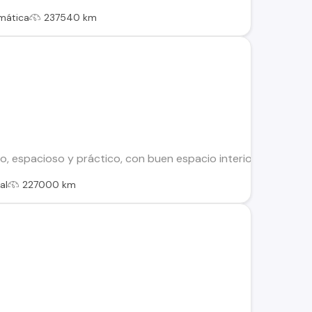
mática
237540 km
 espacioso y práctico, con buen espacio interior y un maleter
al
227000 km