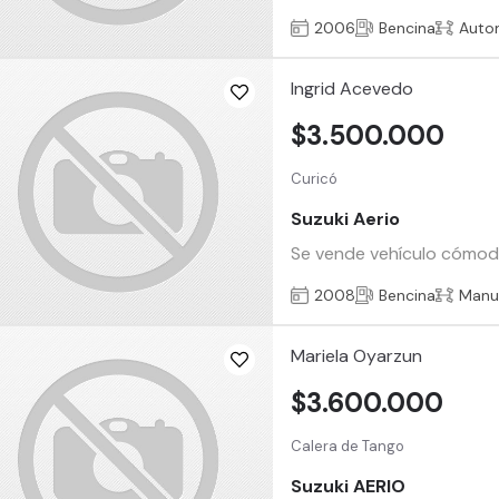
2006
Bencina
Auto
Ingrid Acevedo
$3.500.000
Curicó
Suzuki Aerio
Se vende vehículo cómodo,
2008
Bencina
Manu
Mariela Oyarzun
$3.600.000
Calera de Tango
Suzuki AERIO