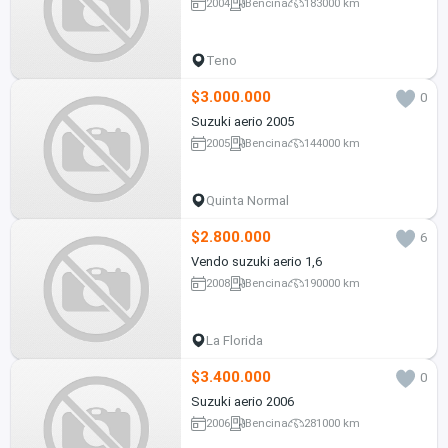
2004
Bencina
183000 km
Teno
$3.000.000
0
Suzuki aerio 2005
2005
Bencina
144000 km
Quinta Normal
$2.800.000
6
Vendo suzuki aerio 1,6
2008
Bencina
190000 km
La Florida
$3.400.000
0
Suzuki aerio 2006
2006
Bencina
281000 km