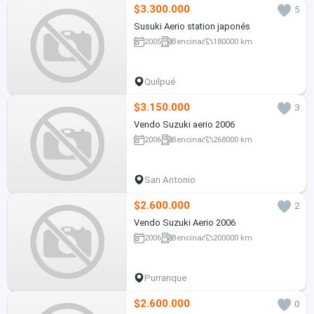
$3.300.000
5
Susuki Aerio station japonés
2005
Bencina
180000 km
Quilpué
$3.150.000
3
Vendo Suzuki aerio 2006
2006
Bencina
268000 km
San Antonio
$2.600.000
2
Vendo Suzuki Aerio 2006
2006
Bencina
200000 km
Purranque
$2.600.000
0