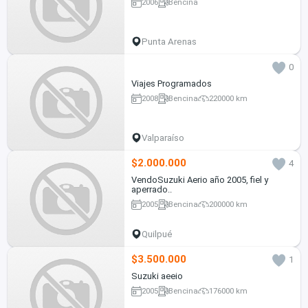
2006
Bencina
Punta Arenas
0
Viajes Programados
2008
Bencina
220000 km
Valparaíso
$2.000.000
4
VendoSuzuki Aerio año 2005, fiel y
aperrado..
2005
Bencina
200000 km
Quilpué
$3.500.000
1
Suzuki aeeio
2005
Bencina
176000 km