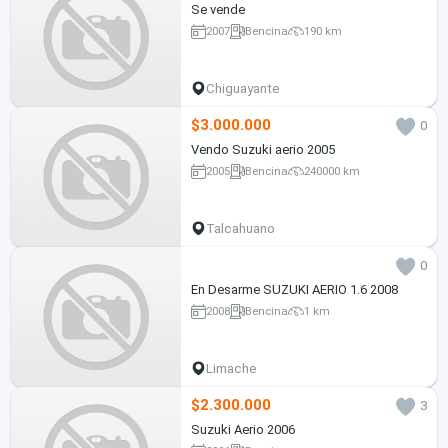
Se vende
2007
Bencina
190 km
Chiguayante
$3.000.000
0
Vendo Suzuki aerio 2005
2005
Bencina
240000 km
Talcahuano
0
En Desarme SUZUKI AERIO 1.6 2008
2008
Bencina
1 km
Limache
$2.300.000
3
Suzuki Aerio 2006