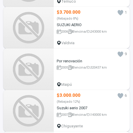
Temuco
$3.700.000
1
(Rebajado 8%)
SUZUKI AERIO
2006
Bencina
243000 km
Valdivia
9
Por renovación
2005
Bencina
320437 km
Maipú
$3.000.000
6
(Rebajado 12%)
Suzuki aerio 2007
2007
Bencina
140000 km
Chiguayante