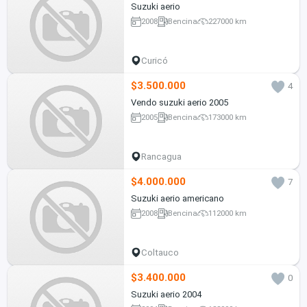
Suzuki aerio
2008
Bencina
227000 km
Curicó
$3.500.000
4
Vendo suzuki aerio 2005
2005
Bencina
173000 km
Rancagua
$4.000.000
7
Suzuki aerio americano
2008
Bencina
112000 km
Coltauco
$3.400.000
0
Suzuki aerio 2004