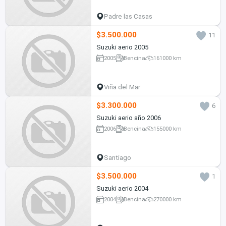
Padre las Casas
$3.500.000
11
Suzuki aerio 2005
2005
Bencina
161000 km
Viña del Mar
$3.300.000
6
Suzuki aerio año 2006
2006
Bencina
155000 km
Santiago
$3.500.000
1
Suzuki aerio 2004
2004
Bencina
270000 km