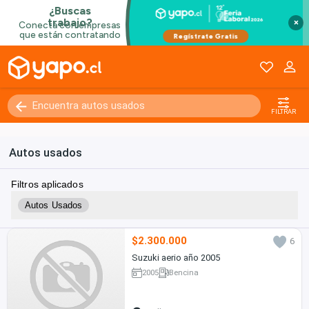
×
FILTRAR
Autos usados
Filtros aplicados
Autos Usados
$2.300.000
6
Suzuki aerio año 2005
2005
Bencina