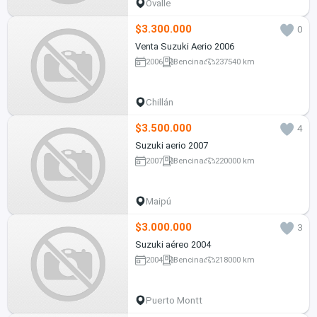
Ovalle
$3.300.000
0
Venta Suzuki Aerio 2006
2006
Bencina
237540 km
Chillán
$3.500.000
4
Suzuki aerio 2007
2007
Bencina
220000 km
Maipú
$3.000.000
3
Suzuki aéreo 2004
2004
Bencina
218000 km
Puerto Montt