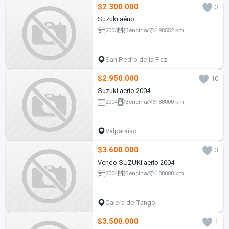
$2.300.000
3
Suzuki aério
2003
Bencina
198552 km
San Pedro de la Paz
$2.950.000
10
Suzuki aerio 2004
2004
Bencina
188000 km
Valparaíso
$3.600.000
3
Vendo SUZUKi aerio 2004
2004
Bencina
180000 km
Calera de Tango
$3.500.000
1