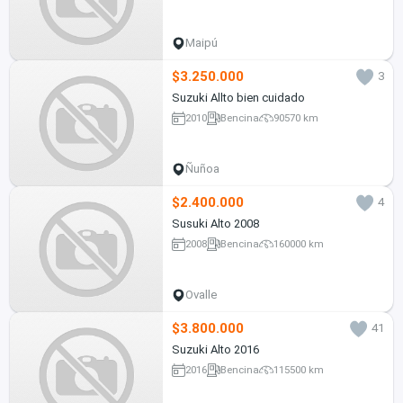
Maipú
$3.250.000
3
Suzuki Allto bien cuidado
2010
Bencina
90570 km
Ñuñoa
$2.400.000
4
Susuki Alto 2008
2008
Bencina
160000 km
Ovalle
$3.800.000
41
Suzuki Alto 2016
2016
Bencina
115500 km