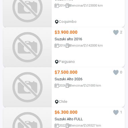
2014
Bencina
123000 km
Coquimbo
$3.900.000
2
Suzuki alto 2016
2016
Bencina
142000 km
Paiguano
$7.500.000
0
Suzuki Alto 2026
2026
Bencina
21000 km
Chile
$6.300.000
1
Suzuki Alto FULL
2022
Bencina
39327 km