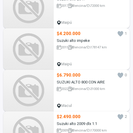
2017
Bencina
72000 km
Maipú
$4.200.000
1
Suzuki alto impeke
2015
Bencina
178147 km
Maipú
$6.790.000
0
SUZUKI ALTO 800 CON AIRE
2022
Bencina
31000 km
Macul
$2.490.000
2
Suzuki alto 2009 dlx 1.1
2009
Bencina
170000 km