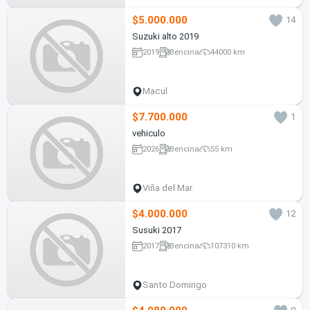
$5.000.000
14
Suzuki alto 2019
2019
Bencina
44000 km
Macul
$7.700.000
1
vehiculo
2026
Bencina
55 km
Viña del Mar
$4.000.000
12
Susuki 2017
2017
Bencina
107310 km
Santo Domingo