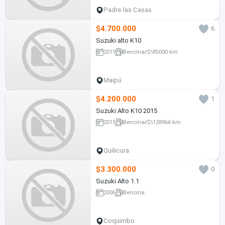
Padre las Casas
$4.700.000
6
Suzuki alto K10
2019
Bencina
85000 km
Maipú
$4.200.000
1
Suzuki Alto K10 2015
2015
Bencina
128966 km
Quilicura
$3.300.000
0
Suzuki Alto 1.1
2006
Bencina
Coquimbo