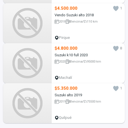
$4.500.000
1
Vendo Suzuki alto 2018
2018
Bencina
110 km
Pirque
$4.800.000
8
Suzuki k10 full 2020
2020
Bencina
95000 km
Machalí
$5.350.000
1
Suzuki alto 2019
2019
Bencina
75500 km
Quilpué