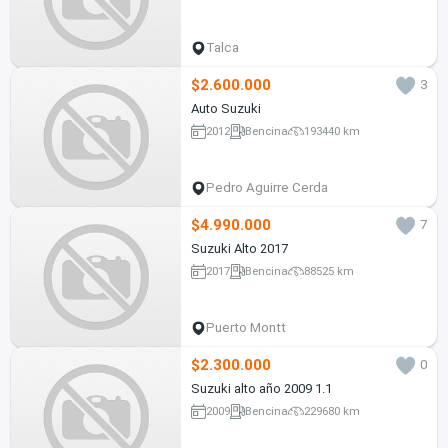
Talca
$2.600.000
3
Auto Suzuki
2012
Bencina
193440 km
Pedro Aguirre Cerda
$4.990.000
7
Suzuki Alto 2017
2017
Bencina
88525 km
Puerto Montt
$2.300.000
0
Suzuki alto año 2009 1.1
2009
Bencina
229680 km