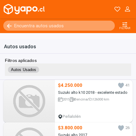
FILTRAR
Autos usados
Filtros aplicados
Autos Usados
$4.250.000
41
Suzuki alto k10 2018 - excelente estado
2015
Bencina
126000 km
Peñalolén
$3.800.000
26
Suzuki alto 2017