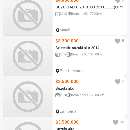
$4.980.000
0
SUZUKI ALTO 2018 800 CC FULL EQUIPO
2018
Bencina
170000 km
Maipú
$3.300.000
5
Se vende suzuki alto 2014
2014
Bencina
154000 km
Puerto Montt
$2.500.000
7
Suzuki alto
2010
Bencina
177000 km
La Florida
$3.500.000
30
Suzuki Alto