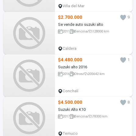
Viña del Mar
$2.700.000
9
Se vende auto suzuki alto
2011
Bencina
128000 km
Caldera
$4.480.000
1
Suzuki alto 2016
2016
Otros
205642 km
Conchalí
$4.500.000
8
Suzuki Alto K10
2017
Bencina
78300 km
Temuco