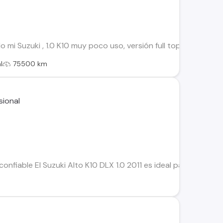
 mi Suzuki , 1.0 K10 muy poco uso, versión full tope de linea,
l
75500 km
iable El Suzuki Alto K10 DLX 1.0 2011 es ideal para quienes bus
l