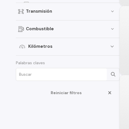
Jimny
Transmisión
Celerio
Grand Vitara
Combustible
Vitara
APV
Kilómetros
XL7
Palabras claves
Aerio
Ciaz
Ertiga
Fronx
Reiniciar filtros
Swift Sport
S-Cross
Samurai