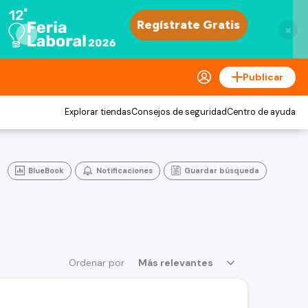
×
Publicar
Explorar tiendas
Consejos de seguridad
Centro de ayuda
BlueBook
Notificaciones
Guardar búsqueda
Ordenar por
Más relevantes