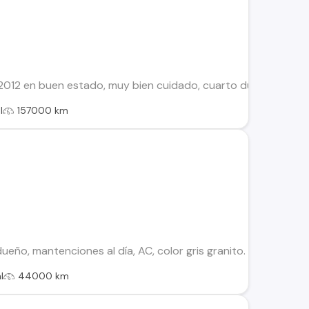
 2012 en buen estado, muy bien cuidado, cuarto dueño. no es 
l
157000 km
ueño, mantenciones al día, AC, color gris granito.
l
44000 km