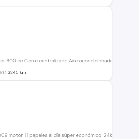
r 800 cc Cierre centralizado Aire acondicionado Alza vidrios 
l
3245 km
8 motor 1.1 papeles al día súper económico. 24k en carretera 2