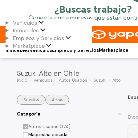
Vehículos
Inmuebles
Empleos y Servicios
Marketplace
Inmuebles
Vehículos
Empleos y Servicios
Marketplace
Suzuki Alto en Chile
Inicio
Vehículos
Autos Usados
Suzuki
Alto
Exp
Suzuki
Alto
Categoría
Enco
Autos Usados (174)
Maquinaria pesada