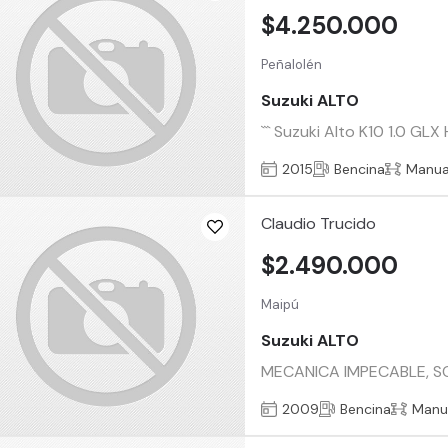
$4.250.000
Peñalolén
Suzuki ALTO
``` Suzuki Alto K10 1.0 GL
2015
Bencina
Manua
Claudio Trucido
$2.490.000
Maipú
Suzuki ALTO
MECANICA IMPECABLE, S
2009
Bencina
Manu