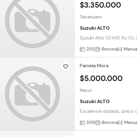
$3.350.000
Talcahuano
Suzuki ALTO
Suzuki Alto 1.0 k10 Ac Cc
2012
Bencina
Manua
Pamela Mora
$5.000.000
Macul
Suzuki ALTO
Excelente estado, único d
2019
Bencina
Manua