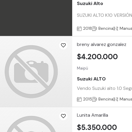
Suzuki Alto
SUZUKI ALTO K10 VERSIÓN 
2018
Bencina
Manua
breny alvarez gonzalez
$4.200.000
Maipú
Suzuki ALTO
Vendo Suzuki alto 1.0 Seg
2015
Bencina
Manua
Lunita Amarilla
$5.350.000