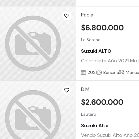
Paola
$6.800.000
La Serena
Suzuki ALTO
Color plata Año 2021 Moto
2021
Bencina
Manua
D.M
$2.600.000
Lautaro
Suzuki Alto
Vendo Suzuki Alto Año 200