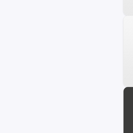
Carry
Ignis
Maruti
Wagon R+
XL-7