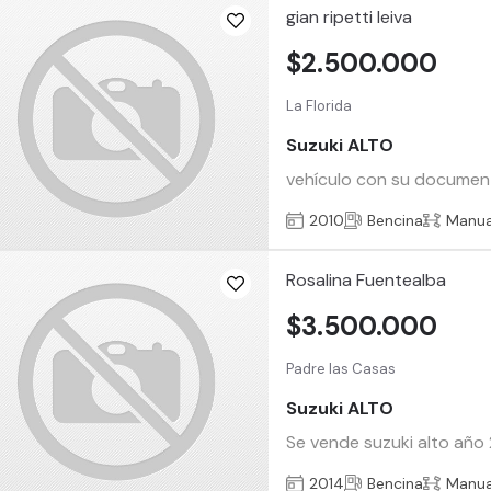
gian ripetti leiva
$2.500.000
La Florida
Suzuki ALTO
vehículo con su document
2010
Bencina
Manua
Rosalina Fuentealba
$3.500.000
Padre las Casas
Suzuki ALTO
Se vende suzuki alto año 
2014
Bencina
Manua