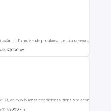
ación al día motor sin problemas precio conversable cualquie
l
177000 km
2014, en muy buenas condiciones, tiene aire acondicionado, par
l
172000 km