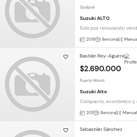
Quilpué
Suzuki ALTO
Solo por renovación vendo
2019
Bencina
Manua
Bastián Rey-Aguirre
$2.690.000
Puerto Montt
Suzuki Alto
Compacto, económico y conf
2011
Bencina
Manua
Sebastián Sánchez