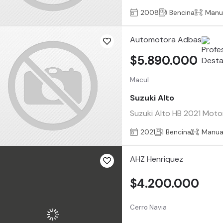
2008
Bencina
Manu
Automotora Adbas
$5.890.000
Macul
Suzuki Alto
Suzuki Alto HB 2021 Motor
2021
Bencina
Manua
AHZ Henriquez
$4.200.000
Cerro Navia