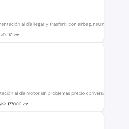
entación al día llegar y trasferir, con airbag, neumáticos nue
l
110 km
ación al día motor sin problemas precio conversable cualquie
l
177000 km