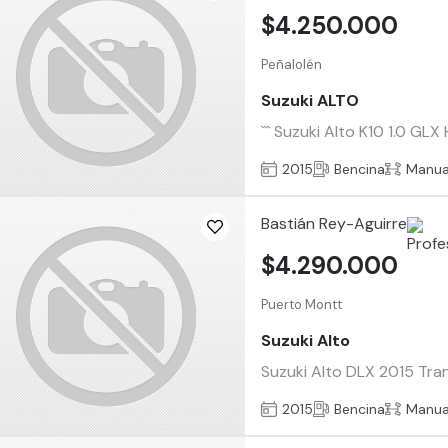
$4.250.000
Peñalolén
Suzuki ALTO
``` Suzuki Alto K10 1.0 GL
2015
Bencina
Manua
Bastián Rey-Aguirre
$4.290.000
Puerto Montt
Suzuki Alto
Suzuki Alto DLX 2015 Tra
2015
Bencina
Manua