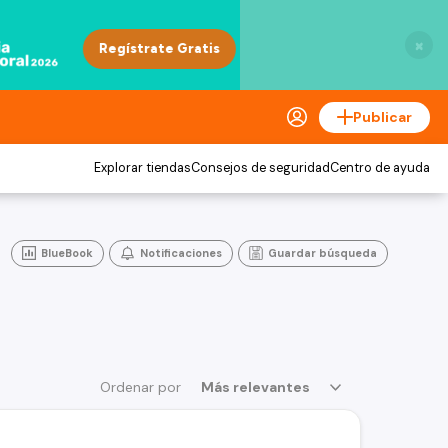
×
Publicar
Explorar tiendas
Consejos de seguridad
Centro de ayuda
BlueBook
Notificaciones
Guardar búsqueda
Ordenar por
Más relevantes