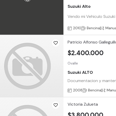
Suzuki Alto
Vendo mi Vehiculo Suzuki
2010
Bencina
Manua
Patricio Alfonso Galleguill
$2.400.000
Ovalle
Suzuki ALTO
Documentacion y mantenc
2008
Bencina
Manu
Victoria Zulueta
$3.800.000