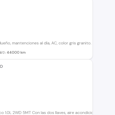
ueño, mantenciones al día, AC, color gris granito.
l
44000 km
DO
 1.0L 2WD 5MT Con las dos llaves, aire acondicionado, vidrios 