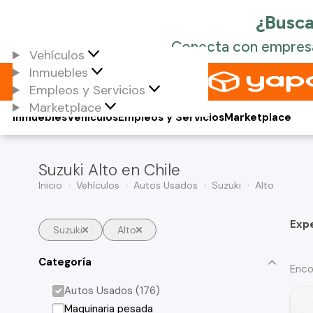
Vehículos
Inmuebles
Empleos y Servicios
Marketplace
Inmuebles
Vehículos
Empleos y Servicios
Marketplace
Suzuki Alto en Chile
Inicio
Vehículos
Autos Usados
Suzuki
Alto
Exp
Suzuki
Alto
Categoría
Enco
Autos Usados (176)
Maquinaria pesada