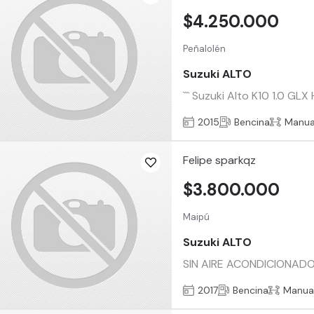
$4.250.000
Peñalolén
Suzuki ALTO
``` Suzuki Alto K10 1.0 GL
2015
Bencina
Manua
Felipe sparkqz
$3.800.000
Maipú
Suzuki ALTO
SIN AIRE ACONDICIONADO
2017
Bencina
Manua