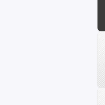
Ignis
Samurai
Maruti
Wagon R+
XL-7