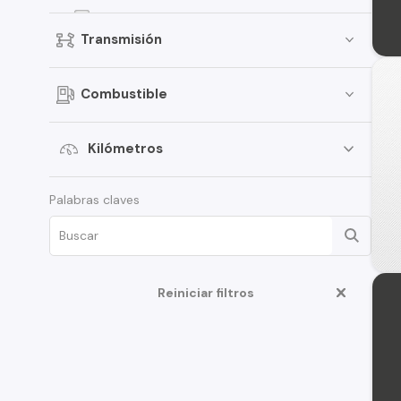
Celerio
Transmisión
Jimny
Grand Vitara
Combustible
Vitara
APV
Kilómetros
XL7
Palabras claves
Ciaz
Ertiga
Fronx
Swift Sport
Reiniciar filtros
Aerio
S-Cross
Carry