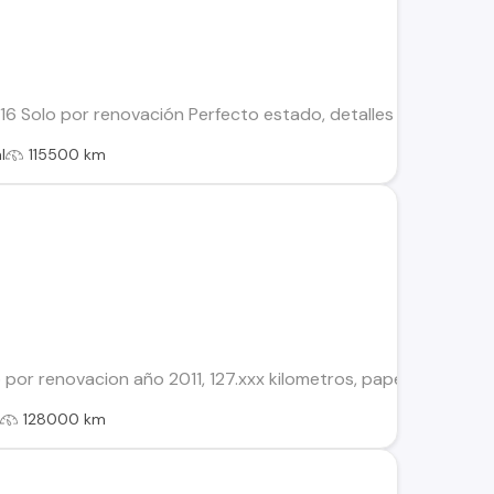
16 Solo por renovación Perfecto estado, detalles sólo estéti
l
115500 km
por renovacion año 2011, 127.xxx kilometros, papeles al dia, cor
l
128000 km