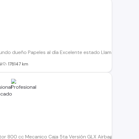
undo dueño Papeles al día Excelente estado Llamar sólo reales
l
178147 km
r 800 cc Mecanico Caja 5ta Versión GLX Airbags frontales Alza