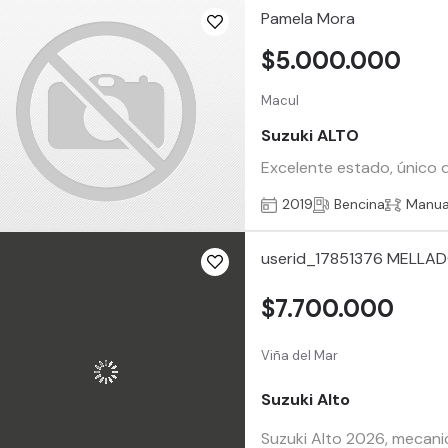
Pamela Mora
$5.000.000
Macul
Suzuki ALTO
Excelente estado, único d
2019
Bencina
Manua
userid_17851376 MELLA
$7.700.000
Viña del Mar
Suzuki Alto
Suzuki Alto 2026, mecanico