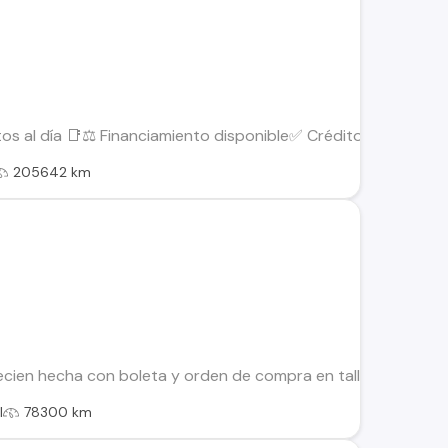
s al día 📑⚖️ Financiamiento disponible✅ Crédito directo.💰 
205642 km
recien hecha con boleta y orden de compra en taller SyM tem
l
78300 km