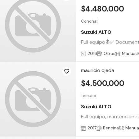
$4.480.000
Conchalí
Suzuki ALTO
Full equipo🔝✅ Documento
2016
Otros
Manual
mauricio ojeda
$4.500.000
Temuco
Suzuki ALTO
Full equipo, mantencion 
2017
Bencina
Manua