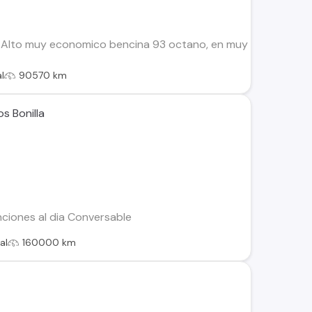
 Alto muy economico bencina 93 octano, en muy buen estado
l
90570 km
os Bonilla
iones al dia Conversable
al
160000 km