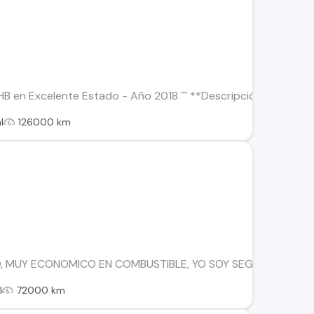
X HB en Excelente Estado - Año 2018 ``` **Descripción:** ¡Dispo
l
126000 km
, MUY ECONOMICO EN COMBUSTIBLE, YO SOY SEGUNDA DUEÑA,
l
72000 km