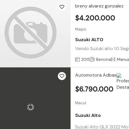
breny alvarez gonzalez
$4.200.000
Maipú
Suzuki ALTO
Vendo Suzuki alto 1.0 Seg
2015
Bencina
Manua
Automotora Adbas
$6.790.000
Macul
Suzuki Alto
Suzuki Alto GLX 2022 Moto