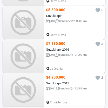
Cerro Navia
$5.800.000
5
Suzuki apv
2010
Bencina
250000 km
Cerro Navia
$7.380.000
3
Suzuki apv 2016
2016
Bencina
124000 km
La Granja
$4.900.000
2
Suzuki apv 2011
2011
Bencina
172483 km
Providencia