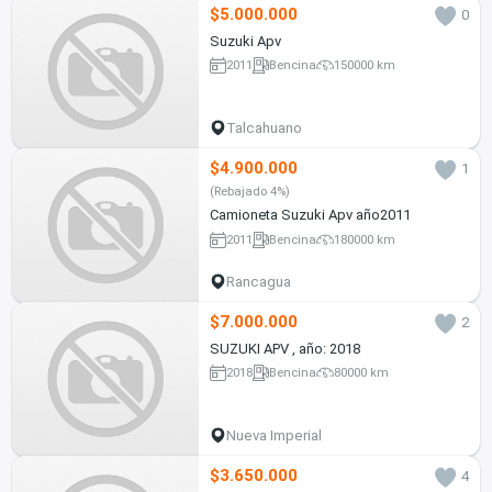
$5.000.000
0
Suzuki Apv
2011
Bencina
150000 km
Talcahuano
$4.900.000
1
(Rebajado 4%)
Camioneta Suzuki Apv año2011
2011
Bencina
180000 km
Rancagua
$7.000.000
2
SUZUKI APV , año: 2018
2018
Bencina
80000 km
Nueva Imperial
$3.650.000
4