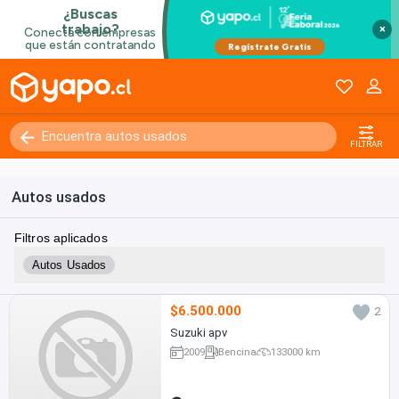
×
FILTRAR
Autos usados
Filtros aplicados
Autos Usados
$6.500.000
2
Suzuki apv
2009
Bencina
133000 km