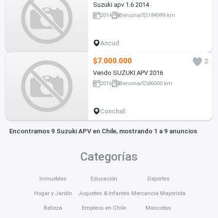
Suzuki apv 1.6 2014
2014
Bencina
184999 km
Ancud
$7.000.000
2
Vendo SUZUKI APV 2016
2016
Bencina
86000 km
Conchalí
Encontramos 9 Suzuki APV en Chile, mostrando 1 a 9 anuncios
Categorías
Inmuebles
Educación
Deportes
Hogar y Jardín
Juguetes & Infantes
Mercancía Mayorista
Belleza
Empleos en Chile
Mascotas