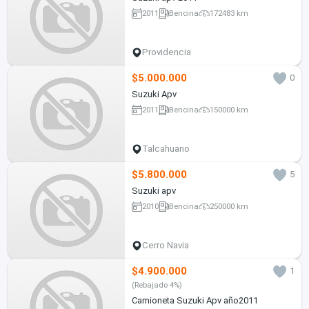
2011
Bencina
172483 km
Providencia
$5.000.000
0
Suzuki Apv
2011
Bencina
150000 km
Talcahuano
$5.800.000
5
Suzuki apv
2010
Bencina
250000 km
Cerro Navia
$4.900.000
1
(Rebajado 4%)
Camioneta Suzuki Apv año2011