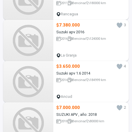
2011
Bencina
180000 km
Rancagua
$7.380.000
3
Suzuki apv 2016
2016
Bencina
124000 km
La Granja
$3.650.000
4
Suzuki apv 1.6 2014
2014
Bencina
184999 km
Ancud
$7.000.000
2
SUZUKI APV , año: 2018
2018
Bencina
80000 km