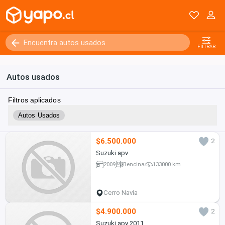
FILTRAR
Autos usados
Filtros aplicados
Autos Usados
$6.500.000
2
Suzuki apv
2009
Bencina
133000 km
Cerro Navia
$4.900.000
2
Suzuki apv 2011