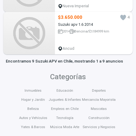
Nueva Imperial
$3.650.000
4
Suzuki apv 1.6 2014
2014
Bencina
184999 km
Ancud
Encontramos 9 Suzuki APV en Chile, mostrando 1 a 9 anuncios
Categorías
Inmuebles
Educación
Deportes
Hogar y Jardín
Juguetes & Infantes
Mercancía Mayorista
Belleza
Empleos en Chile
Mascotas
Autos y Vehículos
Tecnología
Construcción
Yates & Barcos
Música Moda Arte
Servicios y Negocios