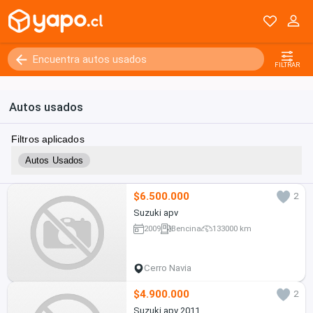
FILTRAR
Autos usados
Filtros aplicados
Autos Usados
$6.500.000
2
Suzuki apv
2009
Bencina
133000 km
Cerro Navia
$4.900.000
2
Suzuki apv 2011