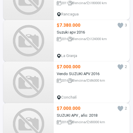
2011
Bencina
180000 km
Rancagua
$7.380.000
3
Suzuki apv 2016
2016
Bencina
124000 km
La Granja
$7.000.000
2
Vendo SUZUKI APV 2016
2016
Bencina
86000 km
Conchalí
$7.000.000
2
SUZUKI APV , año: 2018
2018
Bencina
80000 km