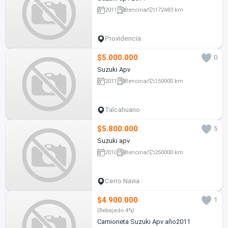
2011
Bencina
172483 km
Providencia
$5.000.000
0
Suzuki Apv
2011
Bencina
150000 km
Talcahuano
$5.800.000
5
Suzuki apv
2010
Bencina
250000 km
Cerro Navia
$4.900.000
1
(Rebajado 4%)
Camioneta Suzuki Apv año2011