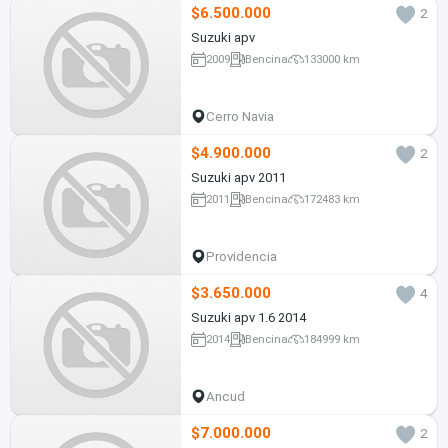
$6.500.000
2
Suzuki apv
2009
Bencina
133000 km
Cerro Navia
$4.900.000
2
Suzuki apv 2011
2011
Bencina
172483 km
Providencia
$3.650.000
4
Suzuki apv 1.6 2014
2014
Bencina
184999 km
Ancud
$7.000.000
2