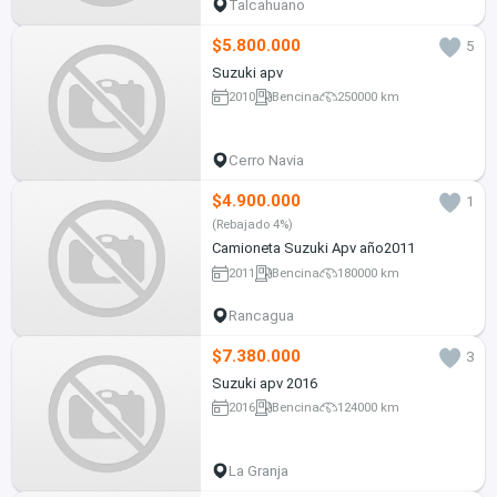
Talcahuano
$5.800.000
5
Suzuki apv
2010
Bencina
250000 km
Cerro Navia
$4.900.000
1
(Rebajado 4%)
Camioneta Suzuki Apv año2011
2011
Bencina
180000 km
Rancagua
$7.380.000
3
Suzuki apv 2016
2016
Bencina
124000 km
La Granja