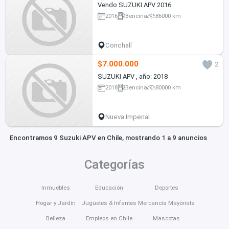
Vendo SUZUKI APV 2016
2016
Bencina
86000 km
Conchalí
$7.000.000
2
SUZUKI APV , año: 2018
2018
Bencina
80000 km
Nueva Imperial
Encontramos 9 Suzuki APV en Chile, mostrando 1 a 9 anuncios
Categorías
Inmuebles
Educación
Deportes
Hogar y Jardín
Juguetes & Infantes
Mercancía Mayorista
Belleza
Empleos en Chile
Mascotas