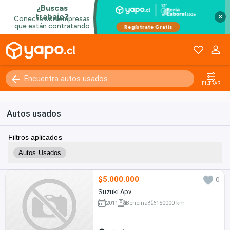
×
FILTRAR
Autos usados
Filtros aplicados
Autos Usados
$5.000.000
0
Suzuki Apv
2011
Bencina
150000 km