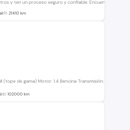
os y ten un proceso seguro y confiable. Encuentra el ideal par
al
21410 km
ull (tope de gama) Motor: 1.4 Bencina Transmisión: Mecánica 
l
102000 km