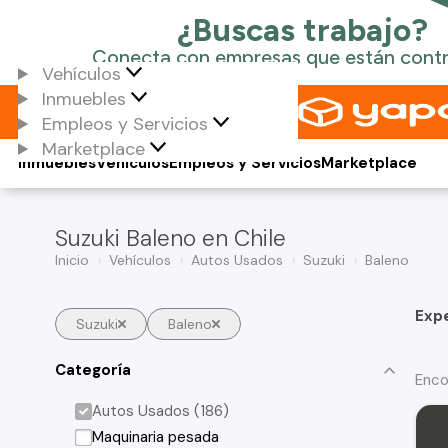
Vehículos
Inmuebles
Empleos y Servicios
Marketplace
Inmuebles
Vehículos
Empleos y Servicios
Marketplace
Suzuki Baleno en Chile
Inicio
Vehículos
Autos Usados
Suzuki
Baleno
Exp
Suzuki
Baleno
Categoría
Enco
Autos Usados (186)
Maquinaria pesada