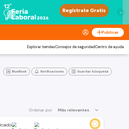
×
Publicar
Explorar tiendas
Consejos de seguridad
Centro de ayuda
BlueBook
Notificaciones
Guardar búsqueda
Ordenar por
Más relevantes