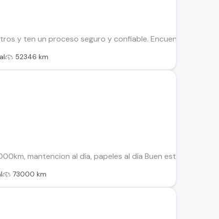
os y ten un proceso seguro y confiable. Encuentra el ideal par
al
52346 km
000km, mantencion al día, papeles al día Buen estado, unica 
l
73000 km