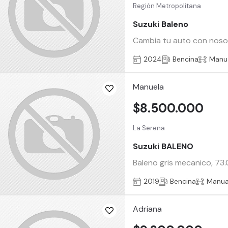
Región Metropolitana
Suzuki Baleno
Cambia tu auto con nosotr
2024
Bencina
Manu
Manuela
$8.500.000
La Serena
Suzuki BALENO
Baleno gris mecanico, 73.
2019
Bencina
Manua
Adriana