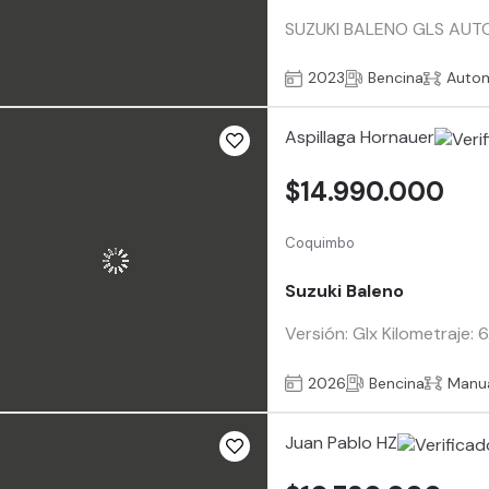
SUZUKI BALENO GLS AUTOM
2023
Bencina
Auto
Aspillaga Hornauer
$14.990.000
Coquimbo
Suzuki Baleno
Versión: Glx Kilometraje:
2026
Bencina
Manu
Juan Pablo HZ