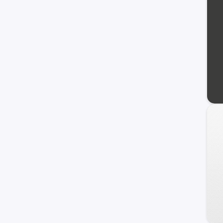
Samurai
Carry
Maruti
Wagon R+
XL-7