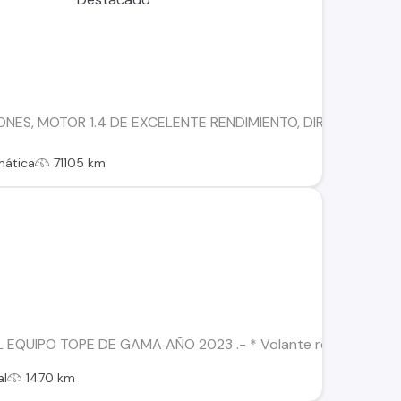
NES, MOTOR 1.4 DE EXCELENTE RENDIMIENTO, DIRECCION HID
mática
71105 km
QUIPO TOPE DE GAMA AÑO 2023 .- * Volante regulable en altur
al
1470 km