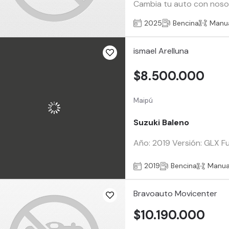
Cambia tu auto con nosotr
2025
Bencina
Manu
ismael Arelluna
$8.500.000
Maipú
Suzuki Baleno
Año: 2019 Versión: GLX F
2019
Bencina
Manua
Bravoauto Movicenter
$10.190.000