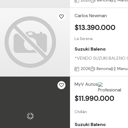
2020
Bencina
Manu
Carlos Newman
$13.390.000
La Serena
Suzuki Baleno
*VENDO SUZUKI BALENO GL 
2026
Bencina
Manu
MyV Autos
$11.990.000
Chillán
Suzuki Baleno