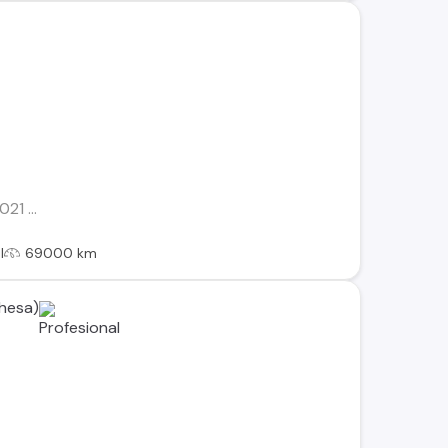
1 ...
l
69000 km
hesa)