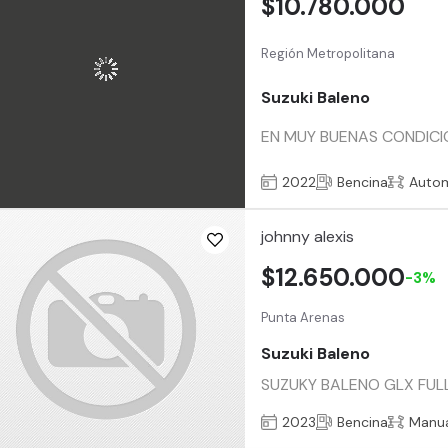
$10.780.000
Región Metropolitana
Suzuki Baleno
EN MUY BUENAS CONDICIO
2022
Bencina
Auto
johnny alexis
$12.650.000
-3%
Punta Arenas
Suzuki Baleno
SUZUKY BALENO GLX FULL E
2023
Bencina
Manu