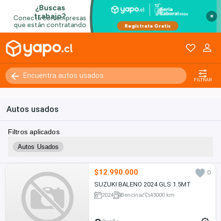
×
FILTRAR
Autos usados
Filtros aplicados
Autos Usados
$12.990.000
0
SUZUKI BALENO 2024 GLS 1.5MT
2024
Bencina
43000 km