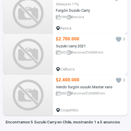
(Rebajado 17%)
Furgón Suzuki Carry
1996
Bencina
Renca
$2.700.000
3
Suzuki carry 2021
2021
Bencina
42000 km
Calbuco
$2.400.000
3
Vendo furgón susuki Master vans
2001
Bencina
250000 km
Coquimbo
Encontramos 5 Suzuki Carry en Chile, mostrando 1 a 5 anuncios