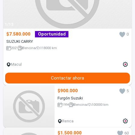
1/13
$7.580.000
Oportunidad
0
SUZUKI CARRY
2021
Bencina
118000 km
Macul
Contactar ahora
$900.000
5
Furgón Suzuki
1994
Bencina
100000 km
Renca
$1.500.000
60