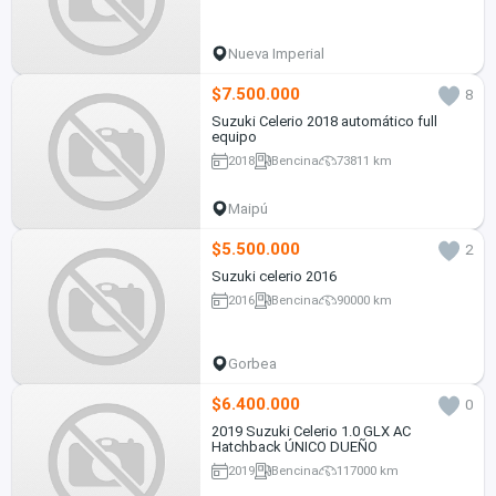
Nueva Imperial
$7.500.000
8
Suzuki Celerio 2018 automático full
equipo
2018
Bencina
73811 km
Maipú
$5.500.000
2
Suzuki celerio 2016
2016
Bencina
90000 km
Gorbea
$6.400.000
0
2019 Suzuki Celerio 1.0 GLX AC
Hatchback ÚNICO DUEÑO
2019
Bencina
117000 km