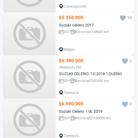
Concepción
$5.350.000
18
Suzuki celerio 2017
2017
Bencina
48600 km
Maipú
$6.390.000
0
(Rebajado 2%)
SUZUKI CELERIO 1.0 2018 1 DUEÑO
2018
Bencina
87000 km
Temuco
$6.990.000
0
Suzuki Celerio 1.0L 2019
2019
Bencina
100000 km
Temuco