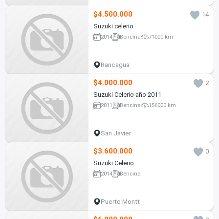
$4.500.000
14
Suzuki celerio
2014
Bencina
71000 km
Rancagua
$4.000.000
2
Suzuki Celerio año 2011
2011
Bencina
156000 km
San Javier
$3.600.000
0
Suzuki Celerio
2014
Bencina
Puerto Montt