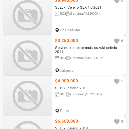
$6.990.000
0
Suzuki Celerio GLX 1.0 2021
2021
Bencina
120000 km
Viña del Mar
$3.250.000
6
Se vende o se permuta suzuki celerio
2011
2011
Bencina
197000 km
Calbuco
$4.900.000
2
Suzuki celerio 2013
2013
Bencina
87200 km
Talca
$6.600.000
3
Suzuki celerio 2018