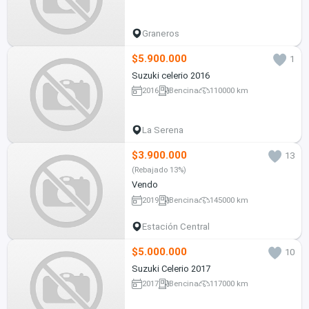
Graneros
$5.900.000
1
Suzuki celerio 2016
2016
Bencina
110000 km
La Serena
$3.900.000
13
(Rebajado 13%)
Vendo
2019
Bencina
145000 km
Estación Central
$5.000.000
10
Suzuki Celerio 2017
2017
Bencina
117000 km