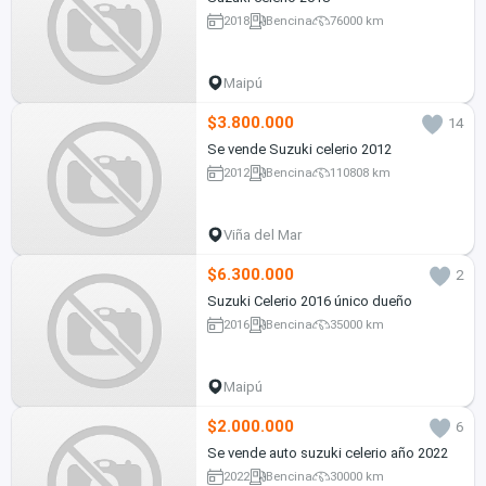
2018
Bencina
76000 km
Maipú
$3.800.000
14
Se vende Suzuki celerio 2012
2012
Bencina
110808 km
Viña del Mar
$6.300.000
2
Suzuki Celerio 2016 único dueño
2016
Bencina
35000 km
Maipú
$2.000.000
6
Se vende auto suzuki celerio año 2022
2022
Bencina
30000 km