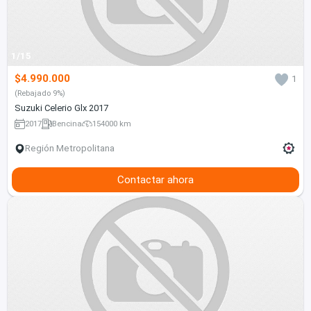
1/15
$4.990.000
1
(Rebajado 9%)
Suzuki Celerio Glx 2017
2017
Bencina
154000 km
Región Metropolitana
Contactar ahora