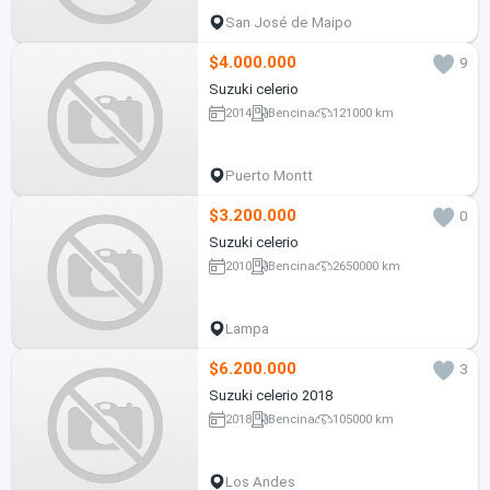
San José de Maipo
$4.000.000
9
Suzuki celerio
2014
Bencina
121000 km
Puerto Montt
$3.200.000
0
Suzuki celerio
2010
Bencina
2650000 km
Lampa
$6.200.000
3
Suzuki celerio 2018
2018
Bencina
105000 km
Los Andes