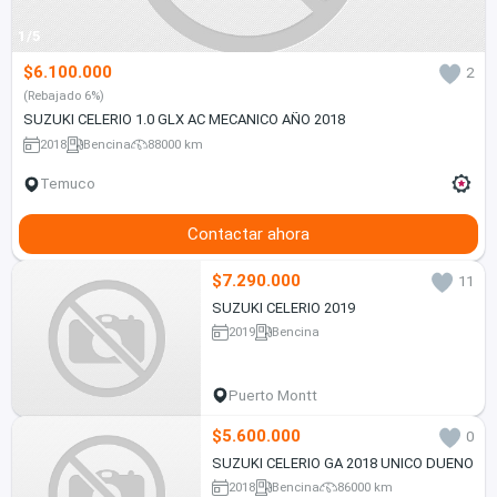
1/5
$6.100.000
2
(Rebajado 6%)
SUZUKI CELERIO 1.0 GLX AC MECANICO AÑO 2018
2018
Bencina
88000 km
Temuco
Contactar ahora
$7.290.000
11
SUZUKI CELERIO 2019
2019
Bencina
Puerto Montt
$5.600.000
0
SUZUKI CELERIO GA 2018 UNICO DUENO
2018
Bencina
86000 km