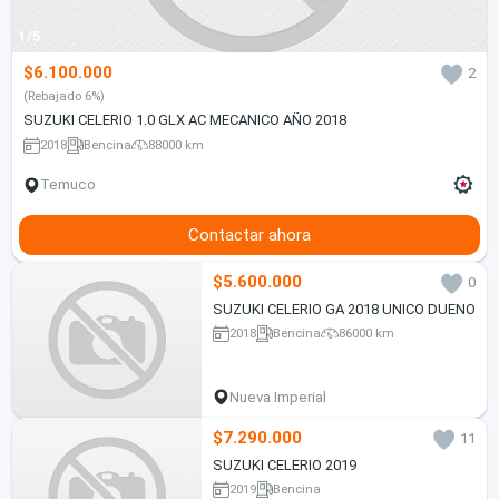
1/5
$6.100.000
2
(Rebajado 6%)
SUZUKI CELERIO 1.0 GLX AC MECANICO AÑO 2018
2018
Bencina
88000 km
Temuco
Contactar ahora
$5.600.000
0
SUZUKI CELERIO GA 2018 UNICO DUENO
2018
Bencina
86000 km
Nueva Imperial
$7.290.000
11
SUZUKI CELERIO 2019
2019
Bencina