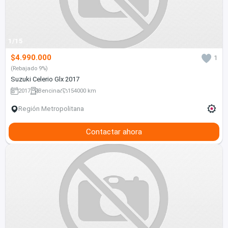
1/15
$4.990.000
1
(Rebajado 9%)
Suzuki Celerio Glx 2017
2017
Bencina
154000 km
Región Metropolitana
Contactar ahora