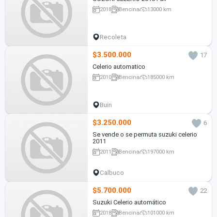
2018
Bencina
13000 km
Recoleta
$3.500.000
17
Celerio automatico
2010
Bencina
185000 km
Buin
$3.250.000
6
Se vende o se permuta suzuki celerio
2011
2011
Bencina
197000 km
Calbuco
$5.700.000
22
Suzuki Celerio automático
2018
Bencina
101000 km