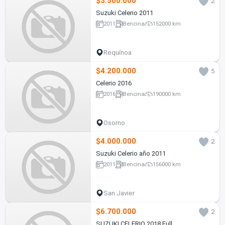
$3.500.000
2
Suzuki Celerio 2011
2011
Bencina
152000 km
Requínoa
$4.200.000
5
Celerio 2016
2016
Bencina
190000 km
Osorno
$4.000.000
2
Suzuki Celerio año 2011
2011
Bencina
156000 km
San Javier
$6.700.000
2
SUZUKI CELERIO 2018 Full