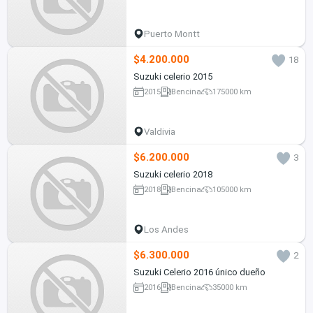
Puerto Montt
$4.200.000
18
Suzuki celerio 2015
2015
Bencina
175000 km
Valdivia
$6.200.000
3
Suzuki celerio 2018
2018
Bencina
105000 km
Los Andes
$6.300.000
2
Suzuki Celerio 2016 único dueño
2016
Bencina
35000 km