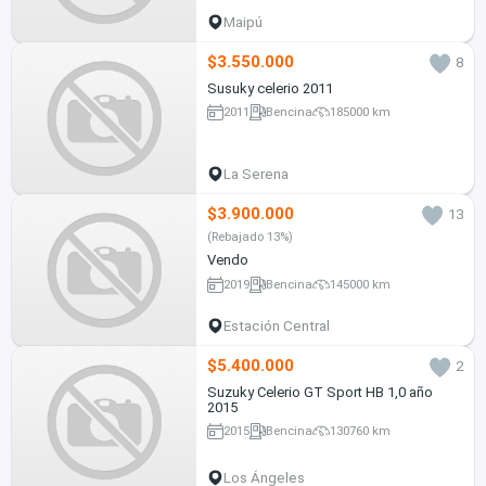
Maipú
$3.550.000
8
Susuky celerio 2011
2011
Bencina
185000 km
La Serena
$3.900.000
13
(Rebajado 13%)
Vendo
2019
Bencina
145000 km
Estación Central
$5.400.000
2
Suzuky Celerio GT Sport HB 1,0 año
2015
2015
Bencina
130760 km
Los Ángeles