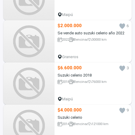
Maipú
$2.000.000
6
Se vende auto suzuki celerio año 2022
2022
Bencina
30000 km
Graneros
$6.600.000
3
Suzuki celerio 2018
2018
Bencina
76000 km
Maipú
$4.000.000
9
Suzuki celerio
2014
Bencina
121000 km