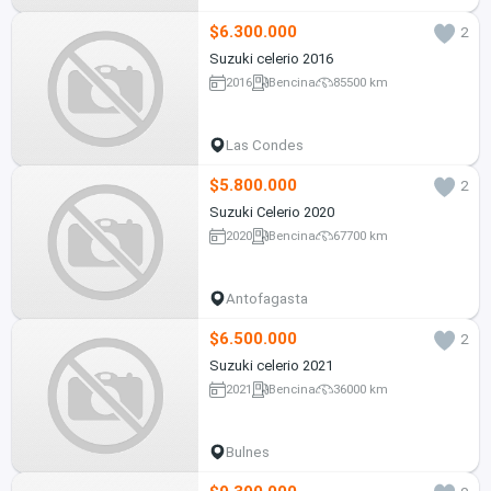
$6.300.000
2
Suzuki celerio 2016
2016
Bencina
85500 km
Las Condes
$5.800.000
2
Suzuki Celerio 2020
2020
Bencina
67700 km
Antofagasta
$6.500.000
2
Suzuki celerio 2021
2021
Bencina
36000 km
Bulnes