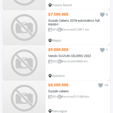
Puerto Montt
$7.500.000
8
Suzuki Celerio 2018 automático full
equipo
2018
Bencina
73811 km
Maipú
$9.000.000
1
Vendo SUZUKI CELERIO 2022
2022
Bencina
8000 km
Quintero
$4.500.000
14
Suzuki celerio
2014
Bencina
71000 km
Rancagua