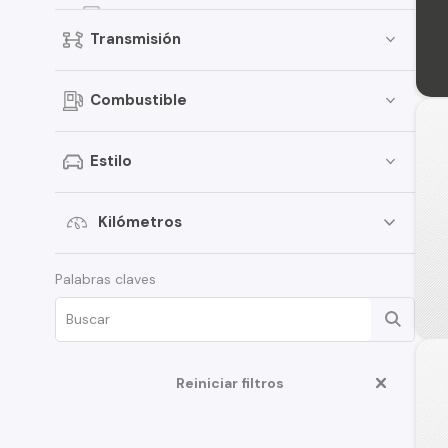
Dzire
Transmisión
Jimny
Celerio
Combustible
Grand Vitara
Vitara
Estilo
APV
XL7
Kilómetros
Aerio
Palabras claves
Ertiga
Fronx
Swift Sport
Reiniciar filtros
S-Cross
Samurai