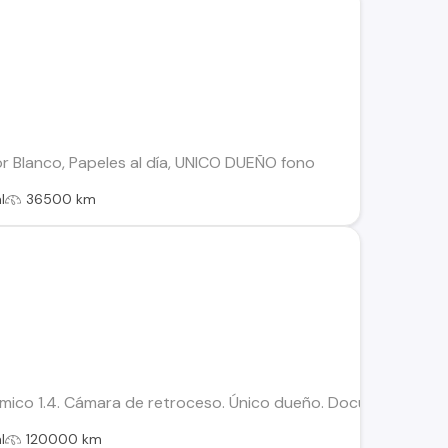
lor Blanco, Papeles al día, UNICO DUEÑO fono
l
36500 km
ico 1.4. Cámara de retroceso. Único dueño. Documentos al día
l
120000 km