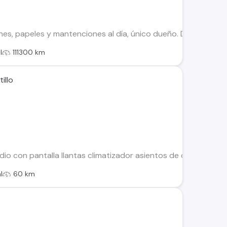
es, papeles y mantenciones al día, único dueño. Detalle en a
l
111300 km
illo
adio con pantalla llantas climatizador asientos de cuero sen
l
60 km