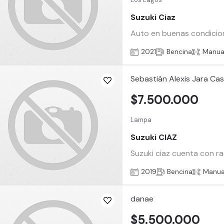
Suzuki Ciaz
Auto en buenas condicion
2021
Bencina
Manua
Sebastián Alexis Jara Cast
$7.500.000
Lampa
Suzuki CIAZ
Suzuki ciaz cuenta con r
2019
Bencina
Manua
danae
$5.500.000