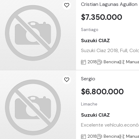
Cristian Lagunas Aguillon
$7.350.000
Santiago
Suzuki CIAZ
Suzuki Ciaz 2018, Full, Co
2018
Bencina
Manua
Sergio
$6.800.000
Limache
Suzuki CIAZ
Excelente vehículo.económ
2018
Bencina
Manua