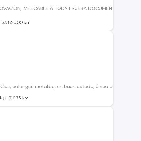
OVACION, IMPECABLE A TODA PRUEBA DOCUMENTOS AL DIA, S
l
82000 km
 Ciaz, color gris metalico, en buen estado, único dueño, se 
l
121035 km