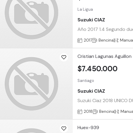
La Ligua
Suzuki CIAZ
Año 2017 1.4 Segundo due
2017
Bencina
Manua
Cristian Lagunas Aguillon
$7.450.000
Santiago
Suzuki CIAZ
Suzuki Ciaz 2018 UNICO D
2018
Bencina
Manua
Huex-939