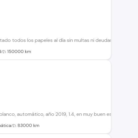
ado todos los papeles al día sin multas ni deudas Laminas de
l
150000 km
lanco, automático, año 2019, 1.4, en muy buen estado, segunda 
ática
83000 km