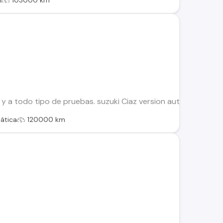
l
103000 km
y a todo tipo de pruebas. suzuki Ciaz version automatico. - F
ática
120000 km