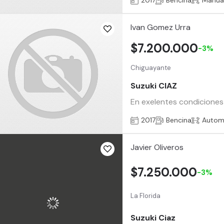
2017
Bencina
Manua
Ivan Gomez Urra
$7.200.000
-3%
Chiguayante
Suzuki CIAZ
En exelentes condiciones 
2017
Bencina
Autom
Javier Oliveros
$7.250.000
-3%
La Florida
Suzuki Ciaz