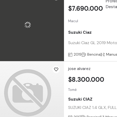
$7.690.000
Macul
Suzuki Ciaz
Suzuki Ciaz GL 2019 Motor
2019
Bencina
Manua
jose alvarez
$8.300.000
Tomé
Suzuki CIAZ
SUZUKI CIAZ 1.4 GLX, FU