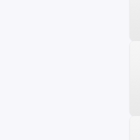
Carry
Ignis
Maruti
Wagon R+
XL-7