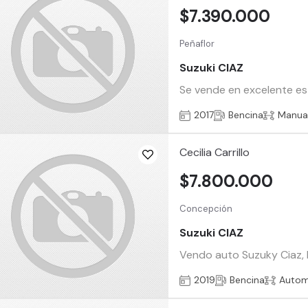
$7.390.000
Peñaflor
Suzuki CIAZ
Se vende en excelente est
2017
Bencina
Manua
Cecilia Carrillo
$7.800.000
Concepción
Suzuki CIAZ
Vendo auto Suzuky Ciaz, b
2019
Bencina
Autom