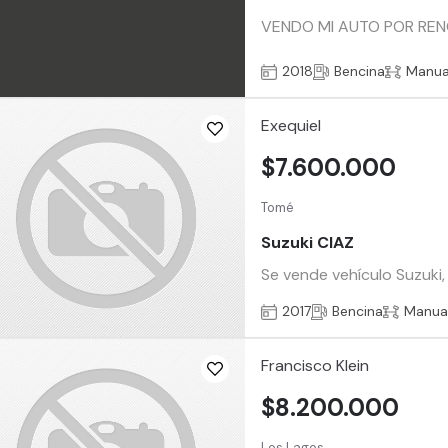
VENDO MI AUTO POR REN
2018
Bencina
Manua
Exequiel
$7.600.000
Tomé
Suzuki CIAZ
Se vende vehículo Suzuki,
2017
Bencina
Manua
Francisco Klein
$8.200.000
Los Lagos