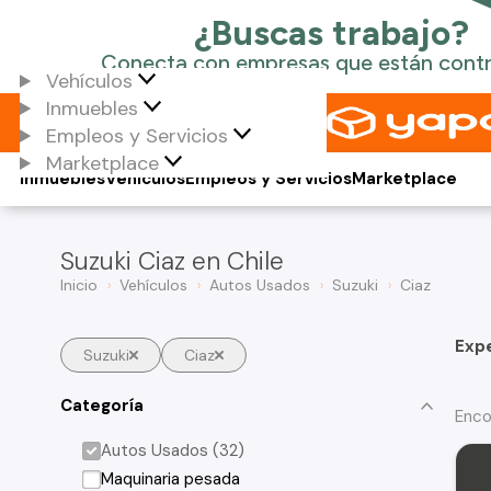
Vehículos
Inmuebles
Empleos y Servicios
Marketplace
Inmuebles
Vehículos
Empleos y Servicios
Marketplace
Suzuki Ciaz en Chile
Inicio
Vehículos
Autos Usados
Suzuki
Ciaz
Exp
Suzuki
Ciaz
Categoría
Enco
Autos Usados (32)
Maquinaria pesada