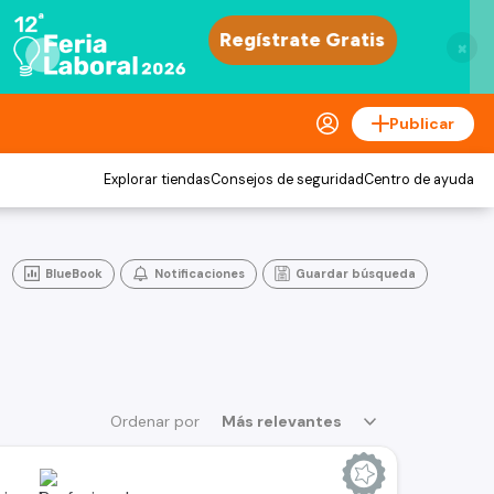
×
Publicar
Explorar tiendas
Consejos de seguridad
Centro de ayuda
BlueBook
Notificaciones
Guardar búsqueda
Ordenar por
Más relevantes