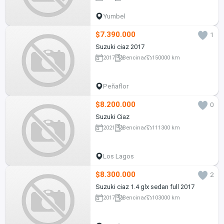
Yumbel
$7.390.000
1
Suzuki ciaz 2017
2017
Bencina
150000 km
Peñaflor
$8.200.000
0
Suzuki Ciaz
2021
Bencina
111300 km
Los Lagos
$8.300.000
2
Suzuki ciaz 1.4 glx sedan full 2017
2017
Bencina
103000 km