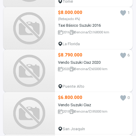
Tomé
$8.000.000
1
(Rebajado 4%)
Taxi Básico Suzuki 2016
2016
Bencina
168000 km
La Florida
$8.790.000
6
Vendo Suzuki Ciaz 2020
2020
Bencina
65000 km
Puente Alto
$6.800.000
0
Vendo Suzuki Ciaz
2018
Bencina
95000 km
San Joaquín