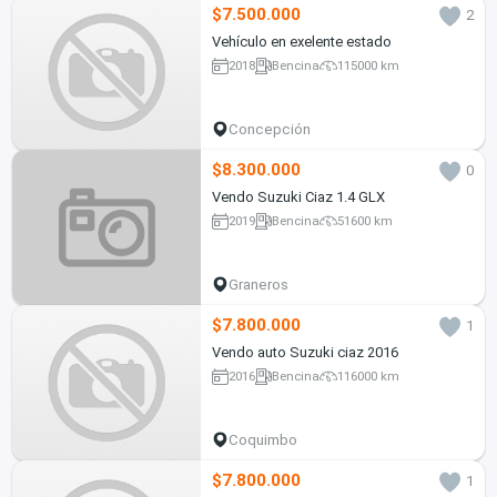
$7.500.000
2
Vehículo en exelente estado
2018
Bencina
115000 km
Concepción
$8.300.000
0
Vendo Suzuki Ciaz 1.4 GLX
2019
Bencina
51600 km
Graneros
$7.800.000
1
Vendo auto Suzuki ciaz 2016
2016
Bencina
116000 km
Coquimbo
$7.800.000
1