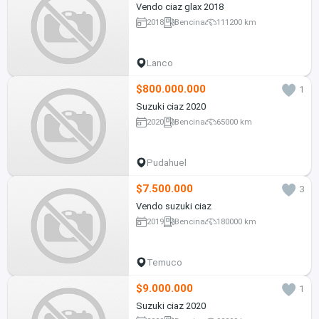
Vendo ciaz glax 2018
2018
Bencina
111200 km
Lanco
$800.000.000
1
Suzuki ciaz 2020
2020
Bencina
65000 km
Pudahuel
$7.500.000
3
Vendo suzuki ciaz
2019
Bencina
180000 km
Temuco
$9.000.000
1
Suzuki ciaz 2020