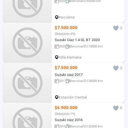
2020
Bencina
92000 km
Recoleta
$7.500.000
2
(Rebajado 6%)
Suzuki Ciaz 1.4 GL BT 2020
2020
Bencina
118000 km
Villa Alemana
$7.500.000
2
Suzuki ciaz 2017
2017
Bencina
130000 km
Estación Central
$6.900.000
0
(Rebajado 1%)
Suzuki ciaz 2016
2016
Bencina
125000 km