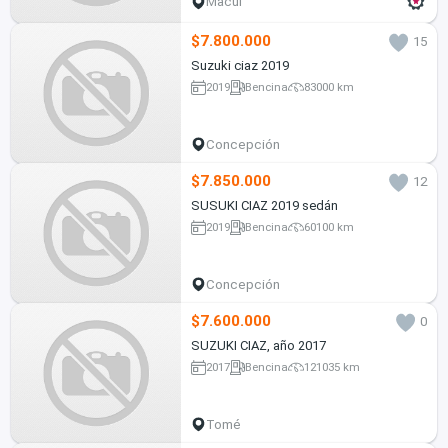
Macul
$7.800.000
15
Suzuki ciaz 2019
2019
Bencina
83000 km
Concepción
$7.850.000
12
SUSUKI CIAZ 2019 sedán
2019
Bencina
60100 km
Concepción
$7.600.000
0
SUZUKI CIAZ, año 2017
2017
Bencina
121035 km
Tomé