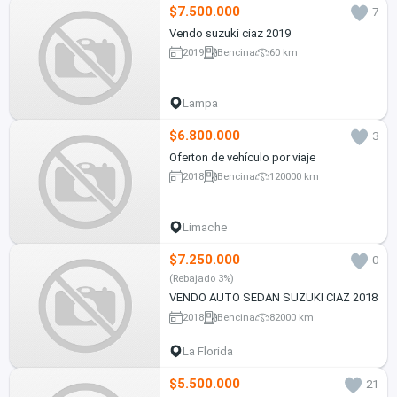
$7.500.000
7
Vendo suzuki ciaz 2019
2019
Bencina
60 km
Lampa
$6.800.000
3
Oferton de vehículo por viaje
2018
Bencina
120000 km
Limache
$7.250.000
0
(Rebajado 3%)
VENDO AUTO SEDAN SUZUKI CIAZ 2018
2018
Bencina
82000 km
La Florida
$5.500.000
21