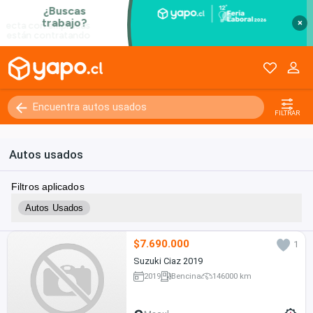
×
FILTRAR
Autos usados
Filtros aplicados
Autos Usados
$7.690.000
1
Suzuki Ciaz 2019
2019
Bencina
146000 km