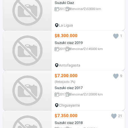
Suzuki Ciaz
2017
Bencina
53000 km
La Ligua
$8.300.000
1
Suzuki ciaz 2019
2019
Bencina
145000 km
Antofagasta
$7.200.000
9
(Rebajado 3%)
Suzuki ciaz 2017
2017
Bencina
120000 km
Chiguayante
$7.350.000
21
Suzuki ciaz 2018