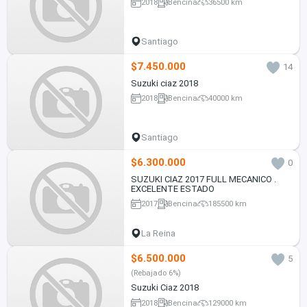
2018
Bencina
36500 km
Santiago
$7.450.000
14
Suzuki ciaz 2018
2018
Bencina
40000 km
Santiago
$6.300.000
0
SUZUKI CIAZ 2017 FULL MECANICO .
EXCELENTE ESTADO
2017
Bencina
185500 km
La Reina
$6.500.000
5
(Rebajado 6%)
Suzuki Ciaz 2018
2018
Bencina
129000 km