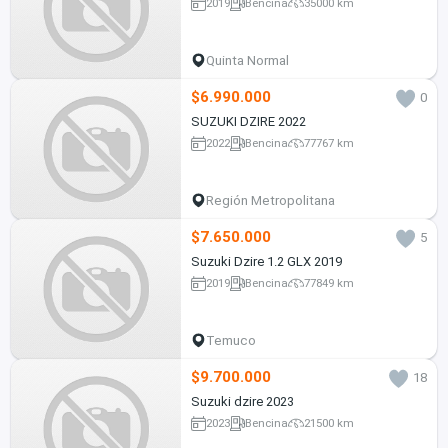
2019
Bencina
35000 km
Quinta Normal
$6.990.000
0
SUZUKI DZIRE 2022
2022
Bencina
77767 km
Región Metropolitana
$7.650.000
5
Suzuki Dzire 1.2 GLX 2019
2019
Bencina
77849 km
Temuco
$9.700.000
18
Suzuki dzire 2023
2023
Bencina
21500 km