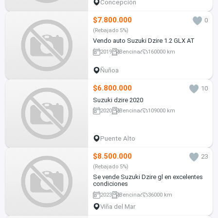
Concepción
$7.800.000
0
(Rebajado 5%)
Vendo auto Suzuki Dzire 1.2 GLX AT
2019
Bencina
160000 km
Ñuñoa
$6.800.000
10
Suzuki dzire 2020
2020
Bencina
109000 km
Puente Alto
$8.500.000
23
(Rebajado 5%)
Se vende Suzuki Dzire gl en excelentes
condiciones
2023
Bencina
36000 km
Viña del Mar