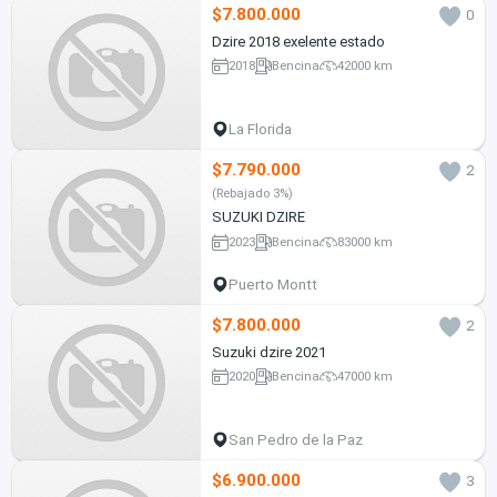
$7.800.000
0
Dzire 2018 exelente estado
2018
Bencina
42000 km
La Florida
$7.790.000
2
(Rebajado 3%)
SUZUKI DZIRE
2023
Bencina
83000 km
Puerto Montt
$7.800.000
2
Suzuki dzire 2021
2020
Bencina
47000 km
San Pedro de la Paz
$6.900.000
3