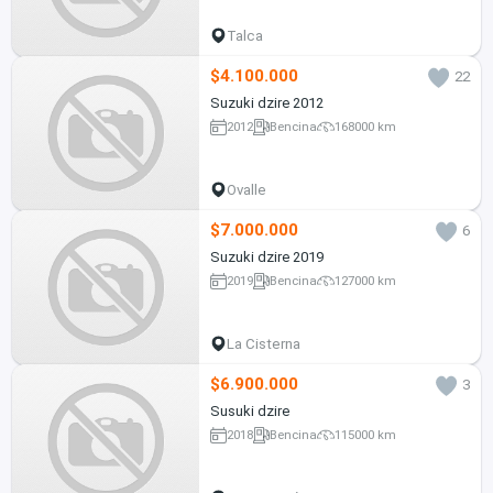
Talca
$4.100.000
22
Suzuki dzire 2012
2012
Bencina
168000 km
Ovalle
$7.000.000
6
Suzuki dzire 2019
2019
Bencina
127000 km
La Cisterna
$6.900.000
3
Susuki dzire
2018
Bencina
115000 km