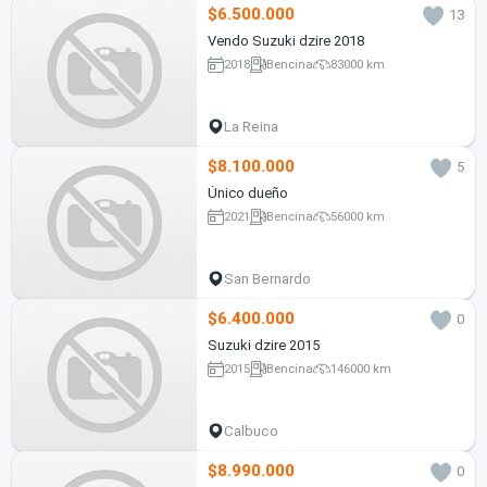
$6.500.000
13
Vendo Suzuki dzire 2018
2018
Bencina
83000 km
La Reina
$8.100.000
5
Único dueño
2021
Bencina
56000 km
San Bernardo
$6.400.000
0
Suzuki dzire 2015
2015
Bencina
146000 km
Calbuco
$8.990.000
0