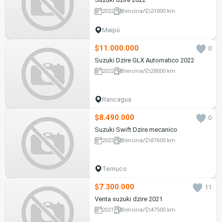
2022
Bencina
21000 km
Maipú
$11.000.000
0
Suzuki Dzire GLX Automatico 2022
2022
Bencina
28000 km
Rancagua
$8.490.000
0
Suzuki Swift Dzire mecanico
2023
Bencina
87600 km
Temuco
$7.300.000
11
Venta suzuki dzire 2021
2021
Bencina
47500 km