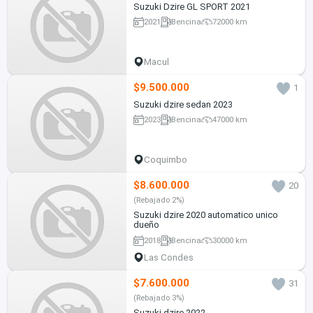
Suzuki Dzire GL SPORT 2021
2021
Bencina
72000 km
Macul
$9.500.000
1
Suzuki dzire sedan 2023
2023
Bencina
47000 km
Coquimbo
$8.600.000
20
(Rebajado 2%)
Suzuki dzire 2020 automatico unico
dueño
2018
Bencina
30000 km
Las Condes
$7.600.000
31
(Rebajado 3%)
Suzuki dzire 2022