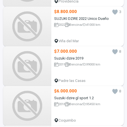
Providencia
$8.800.000
3
SUZUKI DZIRE 2022 Unico Dueño
2022
Bencina
41000 km
Viña del Mar
$7.000.000
8
Suzuki dzire 2019
2019
Bencina
99000 km
Padre las Casas
$6.000.000
8
Suzuki dzire gl sport 1.2
2018
Bencina
95450 km
Coquimbo