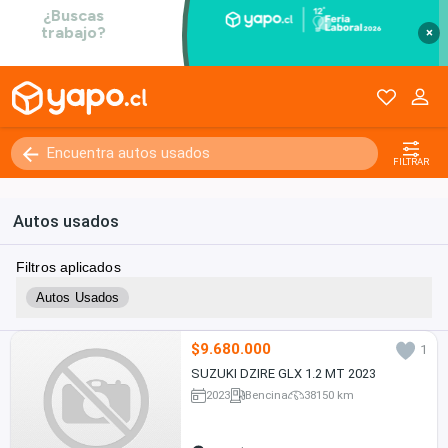
×
FILTRAR
Autos usados
Filtros aplicados
Autos Usados
$9.680.000
1
SUZUKI DZIRE GLX 1.2 MT 2023
2023
Bencina
38150 km