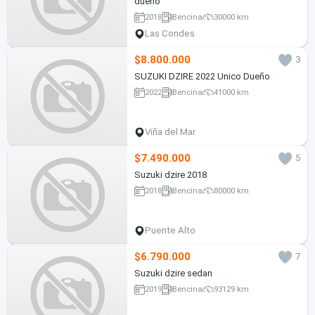
dueño
2018
Bencina
30000 km
Las Condes
$8.800.000
3
SUZUKI DZIRE 2022 Unico Dueño
2022
Bencina
41000 km
Viña del Mar
$7.490.000
5
Suzuki dzire 2018
2018
Bencina
80000 km
Puente Alto
$6.790.000
7
Suzuki dzire sedan
2019
Bencina
93129 km