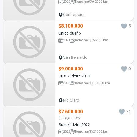
2020
Bencina
62000 km
Concepción
$8.100.000
5
Único dueño
2021
Bencina
56000 km
San Bernardo
$9.000.000
0
Suzuki dzire 2018
2018
Bencina
116000 km
Río Claro
$7.600.000
31
(Rebajado 3%)
Suzuki dzire 2022
2022
Bencina
21000 km