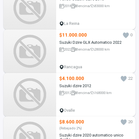
2018
Bencina
83000 km
La Reina
$11.000.000
0
Suzuki Dzire GLX Automatico 2022
2022
Bencina
28000 km
Rancagua
$4.100.000
22
Suzuki dzire 2012
2012
Bencina
168000 km
Ovalle
$8.600.000
20
(Rebajado 2%)
Suzuki dzire 2020 automatico unico