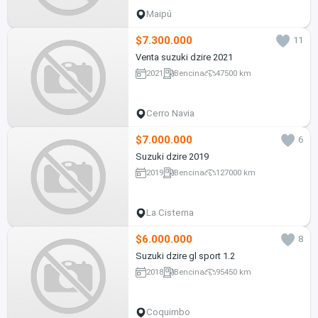
Maipú
$7.300.000
11
Venta suzuki dzire 2021
2021
Bencina
47500 km
Cerro Navia
$7.000.000
6
Suzuki dzire 2019
2019
Bencina
127000 km
La Cisterna
$6.000.000
8
Suzuki dzire gl sport 1.2
2018
Bencina
95450 km
Coquimbo