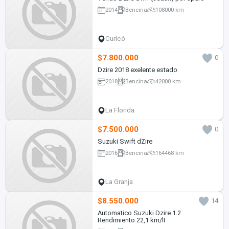
2014
Bencina
108000 km
Curicó
$7.800.000
0
Dzire 2018 exelente estado
2018
Bencina
42000 km
La Florida
$7.500.000
0
Suzuki Swift dZire
2016
Bencina
164468 km
La Granja
$8.550.000
14
Automatico Suzuki Dzire 1.2
Rendimiento 22,1 km/lt