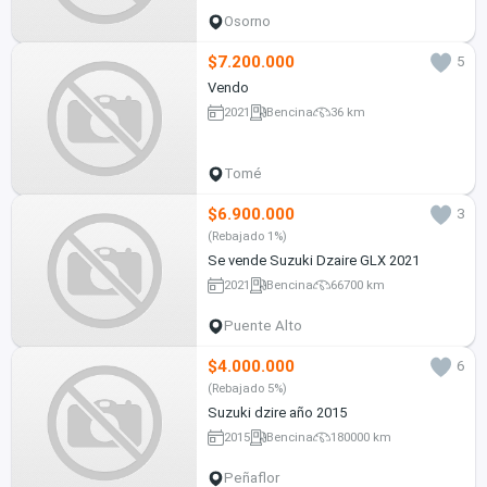
Osorno
$7.200.000
5
Vendo
2021
Bencina
36 km
Tomé
$6.900.000
3
(Rebajado 1%)
Se vende Suzuki Dzaire GLX 2021
2021
Bencina
66700 km
Puente Alto
$4.000.000
6
(Rebajado 5%)
Suzuki dzire año 2015
2015
Bencina
180000 km
Peñaflor