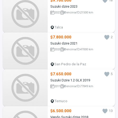
$9.700.000
18
Suzuki dzire 2023
2023
Bencina
21500 km
Talca
$7.800.000
2
Suzuki dzire 2021
2020
Bencina
47000 km
San Pedro de la Paz
$7.650.000
5
Suzuki Dzire 1.2 GLX 2019
2019
Bencina
77849 km
Temuco
$6.500.000
13
Vendo Suzuki dzire 2018