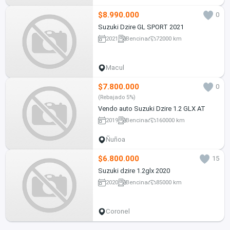
$8.990.000
0
Suzuki Dzire GL SPORT 2021
2021
Bencina
72000 km
Macul
$7.800.000
0
(Rebajado 5%)
Vendo auto Suzuki Dzire 1.2 GLX AT
2019
Bencina
160000 km
Ñuñoa
$6.800.000
15
Suzuki dzire 1.2glx 2020
2020
Bencina
85000 km
Coronel