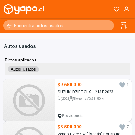
FILTRAR
Autos usados
Filtros aplicados
Autos Usados
$9.680.000
1
SUZUKI DZIRE GLX 1.2 MT 2023
2023
Bencina
38150 km
Providencia
$5.500.000
7
Vendo Dzire Swif (sedán) por apuro