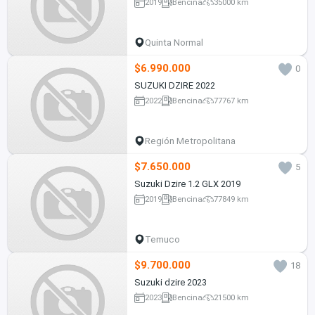
2019
Bencina
35000 km
Quinta Normal
$6.990.000
0
SUZUKI DZIRE 2022
2022
Bencina
77767 km
Región Metropolitana
$7.650.000
5
Suzuki Dzire 1.2 GLX 2019
2019
Bencina
77849 km
Temuco
$9.700.000
18
Suzuki dzire 2023
2023
Bencina
21500 km