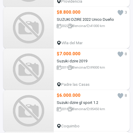
Providencia
$8.800.000
3
SUZUKI DZIRE 2022 Unico Dueño
2022
Bencina
41000 km
Viña del Mar
$7.000.000
8
Suzuki dzire 2019
2019
Bencina
99000 km
Padre las Casas
$6.000.000
8
Suzuki dzire gl sport 1.2
2018
Bencina
95450 km
Coquimbo