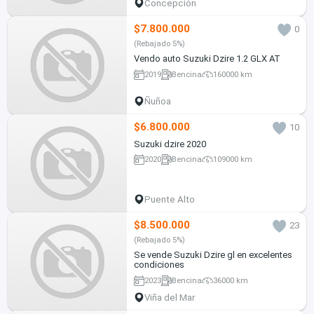
Concepción
$7.800.000
0
(Rebajado 5%)
Vendo auto Suzuki Dzire 1.2 GLX AT
2019
Bencina
160000 km
Ñuñoa
$6.800.000
10
Suzuki dzire 2020
2020
Bencina
109000 km
Puente Alto
$8.500.000
23
(Rebajado 5%)
Se vende Suzuki Dzire gl en excelentes
condiciones
2023
Bencina
36000 km
Viña del Mar