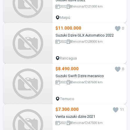
2022
Bencina
21000 km
Maipú
$11.000.000
0
Suzuki Dzire GLX Automatico 2022
2022
Bencina
28000 km
Rancagua
$8.490.000
0
Suzuki Swift Dzire mecanico
2023
Bencina
87600 km
Temuco
$7.300.000
11
Venta suzuki dzire 2021
2021
Bencina
47500 km