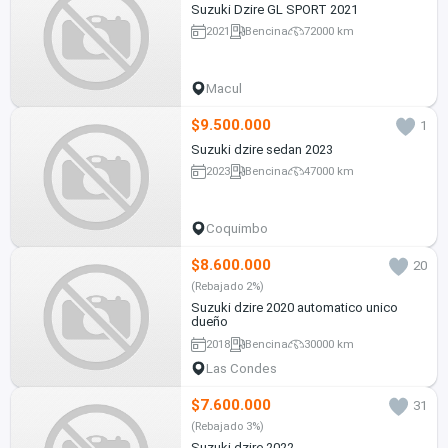
Suzuki Dzire GL SPORT 2021
2021
Bencina
72000 km
Macul
$9.500.000
1
Suzuki dzire sedan 2023
2023
Bencina
47000 km
Coquimbo
$8.600.000
20
(Rebajado 2%)
Suzuki dzire 2020 automatico unico
dueño
2018
Bencina
30000 km
Las Condes
$7.600.000
31
(Rebajado 3%)
Suzuki dzire 2022