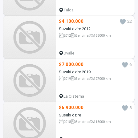
Talca
$4.100.000
22
Suzuki dzire 2012
2012
Bencina
168000 km
Ovalle
$7.000.000
6
Suzuki dzire 2019
2019
Bencina
127000 km
La Cisterna
$6.900.000
3
Susuki dzire
2018
Bencina
115000 km