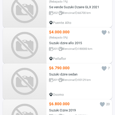
(Rebajado 1%)
Se vende Suzuki Dzaire GLX 2021
2021
Bencina
66700 km
Puente Alto
$4.000.000
6
(Rebajado 5%)
Suzuki dzire año 2015
2015
Bencina
180000 km
Peñaflor
$6.790.000
7
Suzuki dzire sedan
2019
Bencina
93129 km
Osorno
$6.800.000
20
Suzuki Dzire 2019