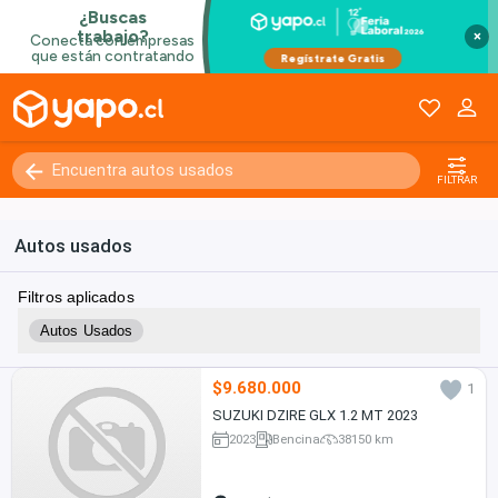
×
FILTRAR
Autos usados
Filtros aplicados
Autos Usados
$9.680.000
1
SUZUKI DZIRE GLX 1.2 MT 2023
2023
Bencina
38150 km