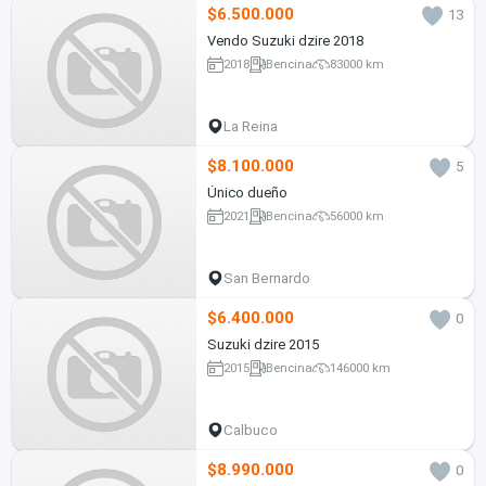
$6.500.000
13
Vendo Suzuki dzire 2018
2018
Bencina
83000 km
La Reina
$8.100.000
5
Único dueño
2021
Bencina
56000 km
San Bernardo
$6.400.000
0
Suzuki dzire 2015
2015
Bencina
146000 km
Calbuco
$8.990.000
0