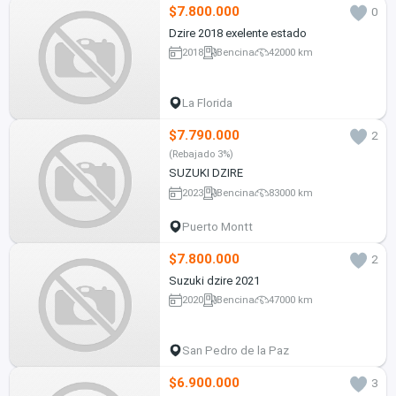
$7.800.000
0
Dzire 2018 exelente estado
2018
Bencina
42000 km
La Florida
$7.790.000
2
(Rebajado 3%)
SUZUKI DZIRE
2023
Bencina
83000 km
Puerto Montt
$7.800.000
2
Suzuki dzire 2021
2020
Bencina
47000 km
San Pedro de la Paz
$6.900.000
3