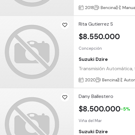
2018
Bencina
Manua
Rita Gutierrez S
$8.550.000
Concepción
Suzuki Dzire
Transmisión Automática, fu
2020
Bencina
Auto
Dany Ballestero
$8.500.000
-5%
Viña del Mar
Suzuki Dzire