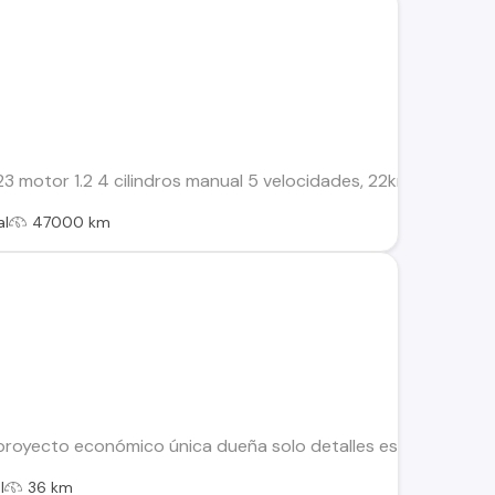
3 motor 1.2 4 cilindros manual 5 velocidades, 22km/l en carrete
al
47000 km
proyecto económico única dueña solo detalles estetico
l
36 km