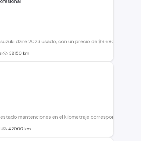
zuki dzire 2023 usado, con un precio de $9.680.000, este veh
al
38150 km
 estado mantenciones en el kilometraje correspondiente Cá
l
42000 km