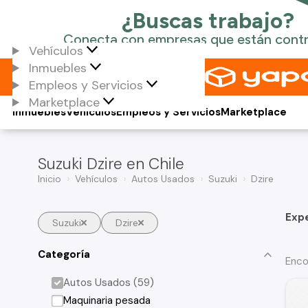
Vehículos
Inmuebles
Empleos y Servicios
Marketplace
Inmuebles
Vehículos
Empleos y Servicios
Marketplace
Suzuki Dzire en Chile
Inicio
Vehículos
Autos Usados
Suzuki
Dzire
Exp
Suzuki
Dzire
Categoría
Enco
Autos Usados (59)
Maquinaria pesada