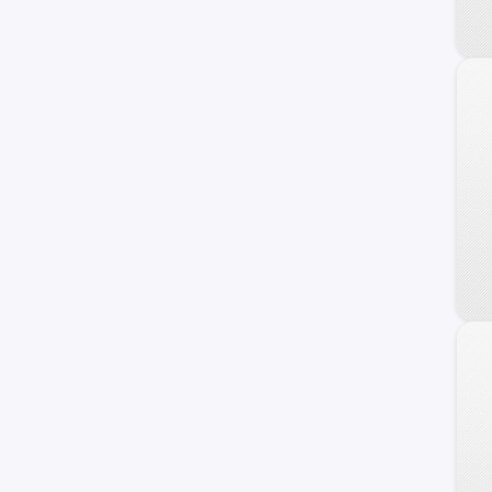
Carry
Ignis
Maruti
Wagon R+
XL-7