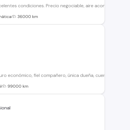
elentes condiciones. Precio negociable, aire acondicionado, c
mática
36000 km
uro económico, fiel compañero, única dueña, cuenta con aire 
l
99000 km