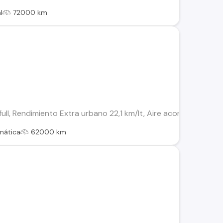
l
72000 km
ll, Rendimiento Extra urbano 22,1 km/lt, Aire acondicionado, i
mática
62000 km