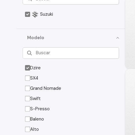
Suzuki
Modelo
Dzire
SX4
Grand Nomade
Swift
S-Presso
Baleno
Alto