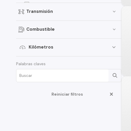
Jimny
Transmisión
Celerio
Grand Vitara
Combustible
Vitara
APV
Kilómetros
XL7
Palabras claves
Ciaz
Ertiga
Fronx
Swift Sport
Reiniciar filtros
Aerio
S-Cross
Samurai