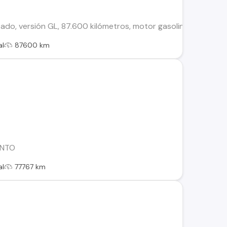
do, versión GL, 87.600 kilómetros, motor gasolina de 1.2 litro
al
87600 km
ENTO
al
77767 km