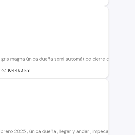
or gris magna única dueña semi automático cierre centralizado 
l
164468 km
 febrero 2025 , única dueña , llegar y andar , impecable