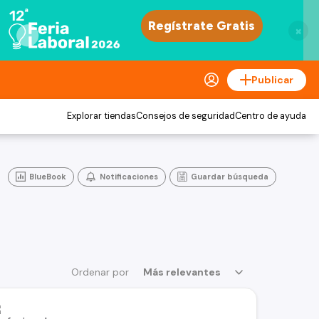
×
Publicar
Explorar tiendas
Consejos de seguridad
Centro de ayuda
BlueBook
Notificaciones
Guardar búsqueda
Ordenar por
Más relevantes