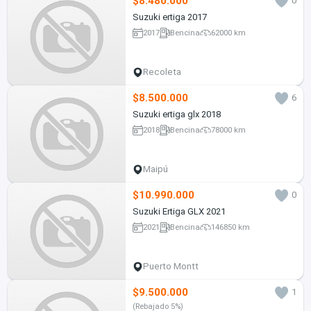
$8.480.000
0
Suzuki ertiga 2017
2017
Bencina
62000 km
Recoleta
$8.500.000
6
Suzuki ertiga glx 2018
2018
Bencina
78000 km
Maipú
$10.990.000
0
Suzuki Ertiga GLX 2021
2021
Bencina
146850 km
Puerto Montt
$9.500.000
1
(Rebajado 5%)