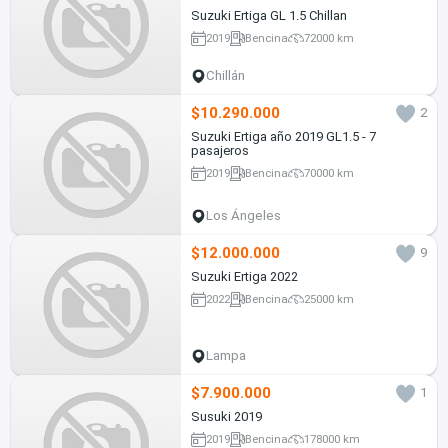
Suzuki Ertiga GL 1.5 Chillan
2019
Bencina
72000 km
Chillán
$10.290.000
2
Suzuki Ertiga año 2019 GL1.5 - 7
pasajeros
2019
Bencina
70000 km
Los Ángeles
$12.000.000
9
Suzuki Ertiga 2022
2022
Bencina
25000 km
Lampa
$7.900.000
1
Susuki 2019
2019
Bencina
178000 km