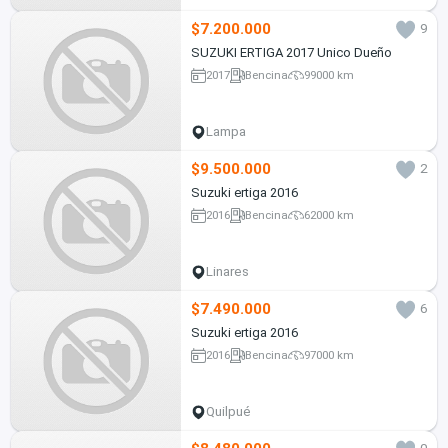
$7.200.000
9
SUZUKI ERTIGA 2017 Unico Dueño
2017
Bencina
99000 km
Lampa
$9.500.000
2
Suzuki ertiga 2016
2016
Bencina
62000 km
Linares
$7.490.000
6
Suzuki ertiga 2016
2016
Bencina
97000 km
Quilpué