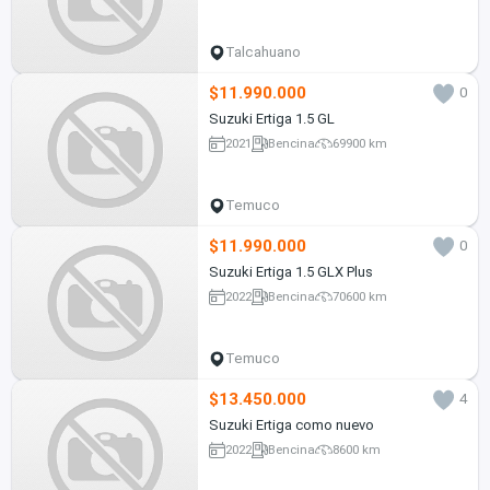
Talcahuano
$11.990.000
0
Suzuki Ertiga 1.5 GL
2021
Bencina
69900 km
Temuco
$11.990.000
0
Suzuki Ertiga 1.5 GLX Plus
2022
Bencina
70600 km
Temuco
$13.450.000
4
Suzuki Ertiga como nuevo
2022
Bencina
8600 km