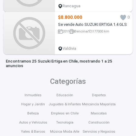
Rancagua
$8.800.000
0
Se vende Auto SUZUKI ERTIGA 1.4 GLS
2019
Bencina
177000 km
Valdivia
Encontramos 25 Suzuki Ertiga en Chile, mostrando 1 a 25
anuncios
Categorías
Inmuebles
Educación
Deportes
Hogar y Jardín
Juguetes & Infantes
Mercancía Mayorista
Belleza
Empleos en Chile
Mascotas
Autos y Vehículos
Tecnología
Construcción
Yates & Barcos
Música Moda Arte
Servicios y Negocios