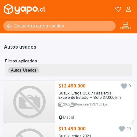
FILTRAR
Autos usados
Filtros aplicados
Autos Usados
$12.490.000
0
Suzuki Ertiga GLX 7 Pasajeros –
Excelente Estado – Solo 37.000 km
2022
Bencina
37100 km
Macul
$11.490.000
20
Suzuki ertiga 2021