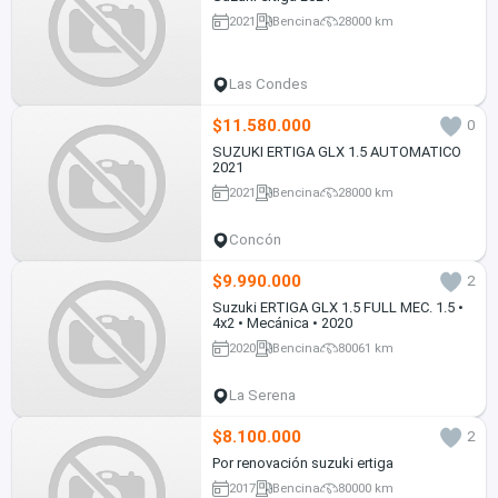
2021
Bencina
28000 km
Las Condes
$11.580.000
0
SUZUKI ERTIGA GLX 1.5 AUTOMATICO
2021
2021
Bencina
28000 km
Concón
$9.990.000
2
Suzuki ERTIGA GLX 1.5 FULL MEC. 1.5 •
4x2 • Mecánica • 2020
2020
Bencina
80061 km
La Serena
$8.100.000
2
Por renovación suzuki ertiga
2017
Bencina
80000 km