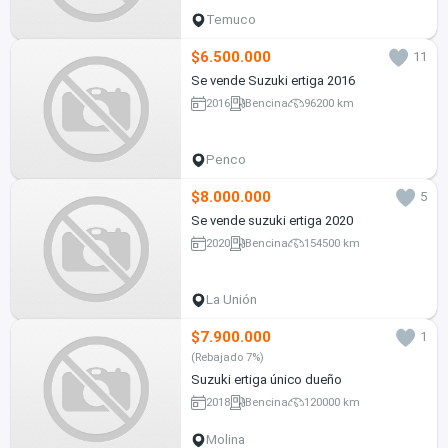
Temuco
$6.500.000
11
Se vende Suzuki ertiga 2016
2016
Bencina
96200 km
Penco
$8.000.000
5
Se vende suzuki ertiga 2020
2020
Bencina
154500 km
La Unión
$7.900.000
1
(Rebajado 7%)
Suzuki ertiga único dueño
2018
Bencina
120000 km
Molina