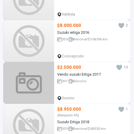
Valdivia
$8.000.000
2
Suzuki ertiga 2016
2016
Bencina
106396 km
Concepción
$2.500.000
13
Vendo susuki Ertiga 2017
2017
Bencina
Osorno
$8.950.000
1
(Rebajado 4%)
Suzuki Ertiga 2018
2018
Bencina
80530 km