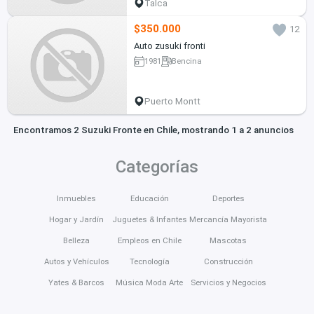
Talca
$350.000
12
Auto zusuki fronti
1981
Bencina
Puerto Montt
Encontramos 2 Suzuki Fronte en Chile, mostrando 1 a 2 anuncios
Categorías
Inmuebles
Educación
Deportes
Hogar y Jardín
Juguetes & Infantes
Mercancía Mayorista
Belleza
Empleos en Chile
Mascotas
Autos y Vehículos
Tecnología
Construcción
Yates & Barcos
Música Moda Arte
Servicios y Negocios