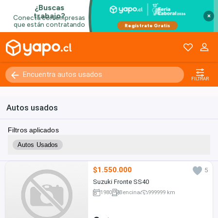
×
FILTRAR
Autos usados
Filtros aplicados
Autos Usados
$1.550.000
5
Suzuki Fronte SS40
1980
Bencina
999999 km