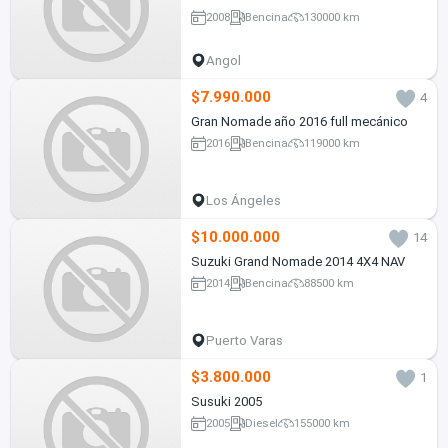
2008
Bencina
130000 km
Angol
$7.990.000
4
Gran Nomade año 2016 full mecánico
2016
Bencina
119000 km
Los Ángeles
$10.000.000
14
Suzuki Grand Nomade 2014 4X4 NAV
2014
Bencina
88500 km
Puerto Varas
$3.800.000
1
Susuki 2005
2005
Diesel
155000 km