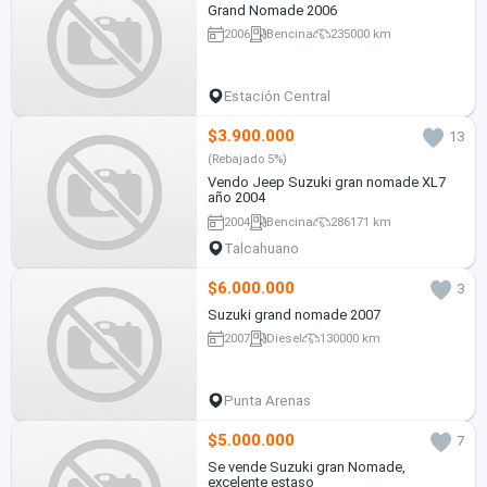
Grand Nomade 2006
2006
Bencina
235000 km
Estación Central
$3.900.000
13
(Rebajado 5%)
Vendo Jeep Suzuki gran nomade XL7
año 2004
2004
Bencina
286171 km
Talcahuano
$6.000.000
3
Suzuki grand nomade 2007
2007
Diesel
130000 km
Punta Arenas
$5.000.000
7
Se vende Suzuki gran Nomade,
excelente estaso