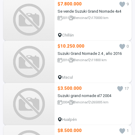
$7.800.000
9
Se vende Suzuki Grand Nomade 4x4
2015
Bencina
170000 km
Chillán
$10.250.000
0
Suzuki Grand Nomade 2.4 , año 2016
2016
Bencina
11800 km
Macul
$3.500.000
17
Suzuki grand nomade xl7 2004
2004
Bencina
265005 km
Hualpén
$8.500.000
1