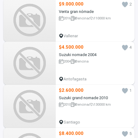
$9.000.000
2
Venta gran nómade
2016
Bencina
110000 km
Vallenar
$4.500.000
4
Suzuki nomade 2004
2004
Bencina
Antofagasta
$2.600.000
1
Suzuki grand nomade 2010
2010
Bencina
130000 km
Santiago
$8.400.000
5