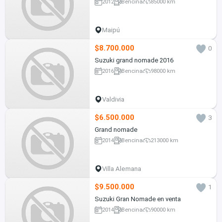
2012
Bencina
85000 km
Maipú
$8.700.000
0
Suzuki grand nomade 2016
2016
Bencina
98000 km
Valdivia
$6.500.000
3
Grand nomade
2014
Bencina
213000 km
Villa Alemana
$9.500.000
1
Suzuki Gran Nomade en venta
2014
Bencina
90000 km