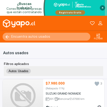
×
FILTRAR
Autos usados
Filtros aplicados
Autos Usados
$7.980.000
3
(Rebajado 11%)
SUZUKI GRAND NOMADE
2017
Bencina
37000 km