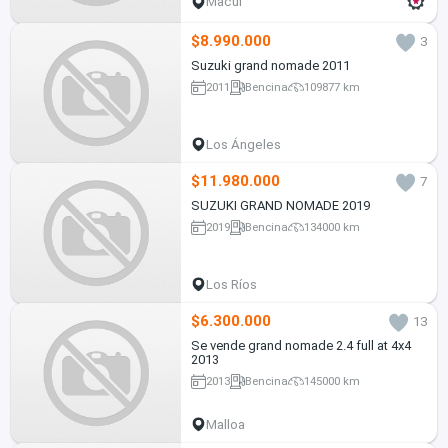
Macul
$8.990.000
3
Suzuki grand nomade 2011
2011
Bencina
109877 km
Los Ángeles
$11.980.000
7
SUZUKI GRAND NOMADE 2019
2019
Bencina
134000 km
Los Ríos
$6.300.000
13
Se vende grand nomade 2.4 full at 4x4
2013
2013
Bencina
145000 km
Malloa