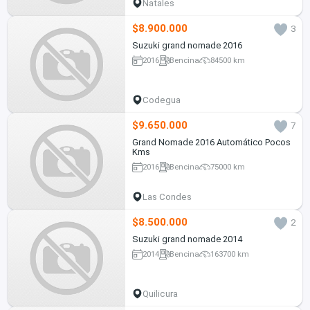
Natales
$8.900.000
3
Suzuki grand nomade 2016
2016
Bencina
84500 km
Codegua
$9.650.000
7
Grand Nomade 2016 Automático Pocos
Kms
2016
Bencina
75000 km
Las Condes
$8.500.000
2
Suzuki grand nomade 2014
2014
Bencina
163700 km
Quilicura