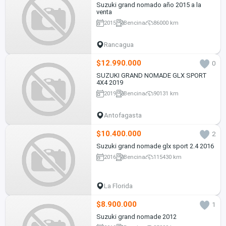
Suzuki grand nomado año 2015 a la
venta
2015
Bencina
86000 km
Rancagua
$12.990.000
0
SUZUKI GRAND NOMADE GLX SPORT
4X4 2019
2019
Bencina
90131 km
Antofagasta
$10.400.000
2
Suzuki grand nomade glx sport 2.4 2016
2016
Bencina
115430 km
La Florida
$8.900.000
1
Suzuki grand nomade 2012