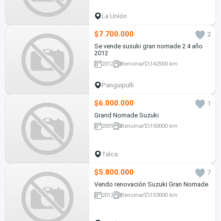
La Unión
$7.700.000
2
Se vende susuki gran nomade 2.4 año
2012
2012
Bencina
142500 km
Panguipulli
$6.000.000
1
Grand Nomade Suzuki
2009
Bencina
150000 km
Talca
$5.800.000
7
Vendo renovación Suzuki Gran Nomade
2013
Bencina
153000 km