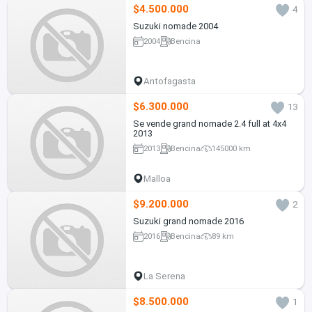
$4.500.000
4
Suzuki nomade 2004
2004
Bencina
Antofagasta
$6.300.000
13
Se vende grand nomade 2.4 full at 4x4
2013
2013
Bencina
145000 km
Malloa
$9.200.000
2
Suzuki grand nomade 2016
2016
Bencina
89 km
La Serena
$8.500.000
1