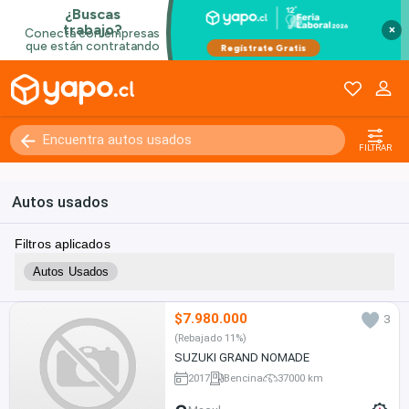
×
FILTRAR
Autos usados
Filtros aplicados
Autos Usados
$7.980.000
3
(Rebajado 11%)
SUZUKI GRAND NOMADE
2017
Bencina
37000 km