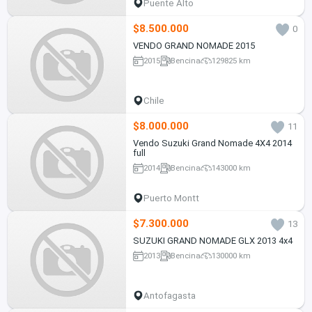
Puente Alto
$8.500.000
0
VENDO GRAND NOMADE 2015
2015
Bencina
129825 km
Chile
$8.000.000
11
Vendo Suzuki Grand Nomade 4X4 2014
full
2014
Bencina
143000 km
Puerto Montt
$7.300.000
13
SUZUKI GRAND NOMADE GLX 2013 4x4
2013
Bencina
130000 km
Antofagasta