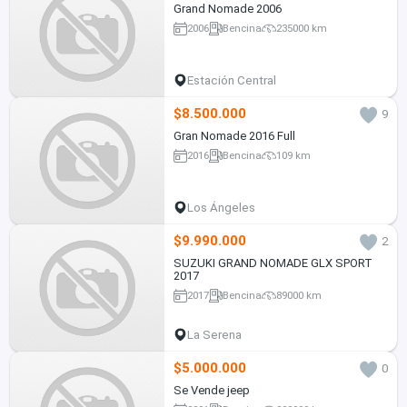
Grand Nomade 2006
2006
Bencina
235000 km
Estación Central
$8.500.000
9
Gran Nomade 2016 Full
2016
Bencina
109 km
Los Ángeles
$9.990.000
2
SUZUKI GRAND NOMADE GLX SPORT
2017
2017
Bencina
89000 km
La Serena
$5.000.000
0
Se Vende jeep