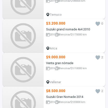
2019
Bencina
48000 km
Temuco
$3.200.000
0
Suzuki grand nomade 4x4 2010
2010
Bencina
170000 km
Arica
$9.000.000
2
Venta gran nómade
2016
Bencina
110000 km
Vallenar
$8.500.000
2
Suzuki Gran Nomade 2014
2014
Bencina
93000 km