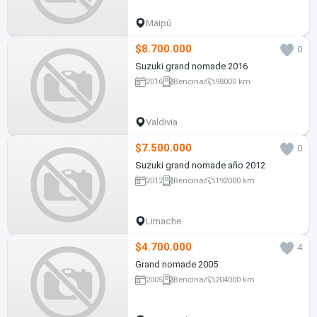
Maipú
$8.700.000
0
Suzuki grand nomade 2016
2016
Bencina
98000 km
Valdivia
$7.500.000
0
Suzuki grand nomade año 2012
2012
Bencina
192000 km
Limache
$4.700.000
4
Grand nomade 2005
2005
Bencina
204000 km