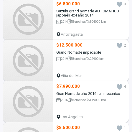
$6.800.000
0
Suzuki grand nomade AUTOMÁTICO
japonés 4x4 año 2014
2014
Bencina
104000 km
Antofagasta
$12.500.000
2
Grand Nomade impecable
2019
Bencina
22900 km
Viña del Mar
$7.990.000
4
Gran Nomade año 2016 full mecánico
2016
Bencina
119000 km
Los Ángeles
$8.500.000
1