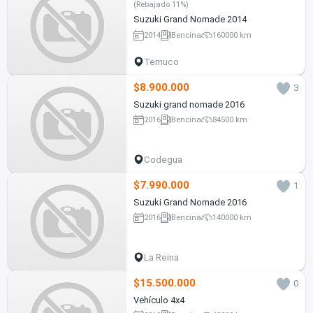
(Rebajado 11%)
Suzuki Grand Nomade 2014
2014
Bencina
160000 km
Temuco
$8.900.000
3
Suzuki grand nomade 2016
2016
Bencina
84500 km
Codegua
$7.990.000
1
Suzuki Grand Nomade 2016
2016
Bencina
140000 km
La Reina
$15.500.000
0
Vehículo 4x4