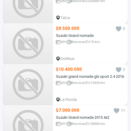
2001
Bencina
220000 km
Talca
$8.500.000
0
Suzuki Grand nomade
2016
Bencina
170 km
Doñihue
$10.400.000
2
Suzuki grand nomade glx sport 2.4 2016
2016
Bencina
115430 km
La Florida
$7.000.000
11
Suzuki Grand nomade 2015 4x2
2015
Bencina
130000 km