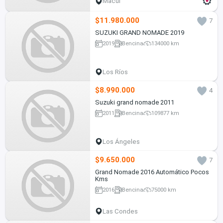
Macul
$11.980.000
7
SUZUKI GRAND NOMADE 2019
2019
Bencina
134000 km
Los Ríos
$8.990.000
4
Suzuki grand nomade 2011
2011
Bencina
109877 km
Los Ángeles
$9.650.000
7
Grand Nomade 2016 Automático Pocos
Kms
2016
Bencina
75000 km
Las Condes