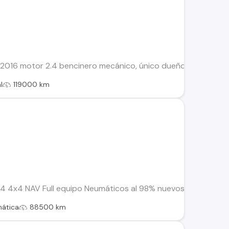
16 motor 2.4 bencinero mecánico, único dueño!!!,con cadena d
l
119000 km
 4x4 NAV Full equipo Neumáticos al 98% nuevos (Falken AT) 
ática
88500 km