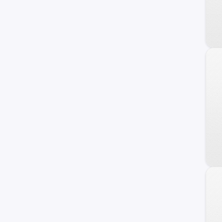
Ignis
Samurai
Maruti
Wagon R+
XL-7