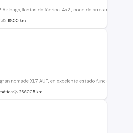
 2 Air bags, llantas de fábrica, 4x2 , coco de arrastre, GPS , 1
l
11800 km
ran nomade XL7 AUT, en excelente estado funcionando a toda pr
mática
265005 km