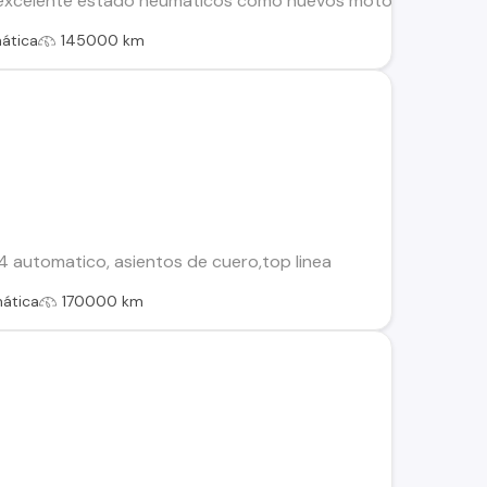
xcelente estado neumaticos como nuevos motor y caja auto
ática
145000 km
 automatico, asientos de cuero,top linea
ática
170000 km