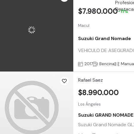
$7.980.000
-11%
Macul
Suzuki Grand Nomade
VEHICULO DE ASEGURADOR
2017
Bencina
Manua
Rafael Saez
$8.990.000
Los Ángeles
Suzuki GRAND NOMADE
Suzuki Grand Nomade GLX 