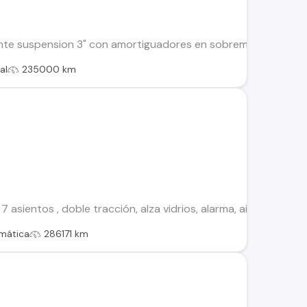
nte suspension 3" con amortiguadores en sobremedida nuevos ad
al
235000 km
 asientos , doble tracción, alza vidrios, alarma, aire, coco d
mática
286171 km