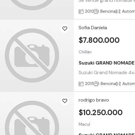
Se vende grand nomade e
2013
Bencina
Autom
Sofia Daniela
$7.800.000
Chillán
Suzuki GRAND NOMADE
Suzuki Grand Nomade 4x4
2015
Bencina
Autom
rodrigo bravo
$10.250.000
Macul