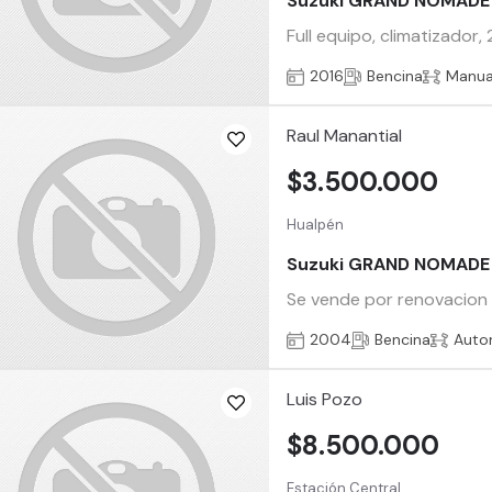
Suzuki GRAND NOMADE
Full equipo, climatizador,
2016
Bencina
Manua
Raul Manantial
$3.500.000
Hualpén
Suzuki GRAND NOMADE
Se vende por renovacion g
2004
Bencina
Auto
Luis Pozo
$8.500.000
Estación Central