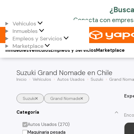
Vehículos
Inmuebles
Empleos y Servicios
Marketplace
Inmuebles
Vehículos
Empleos y Servicios
Marketplace
Suzuki Grand Nomade en Chile
Inicio
Vehículos
Autos Usados
Suzuki
Grand Nom
Exp
Suzuki
Grand Nomade
Categoría
Enco
Autos Usados (270)
Maquinaria pesada