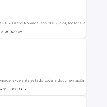
Suzuki Grand Nomade, año 2007, 4x4, Motor Diesel 2.0, 5 puer
130000 km
omade, excelente estado toda la documentación al dia
al
130000 km
z