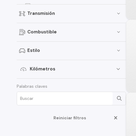
Celerio
Transmisión
Jimny
Grand Vitara
Combustible
Vitara
APV
Estilo
XL7
Ciaz
Kilómetros
Ertiga
Palabras claves
Fronx
Swift Sport
Aerio
Reiniciar filtros
S-Cross
Carry