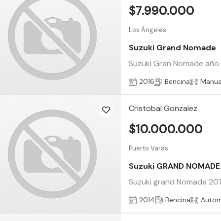
$7.990.000
Los Ángeles
Suzuki Grand Nomade
Suzuki Gran Nomade año 20
2016
Bencina
Manua
Cristobal Gonzalez
$10.000.000
Puerto Varas
Suzuki GRAND NOMADE
Suzuki grand Nomade 2014
2014
Bencina
Autom