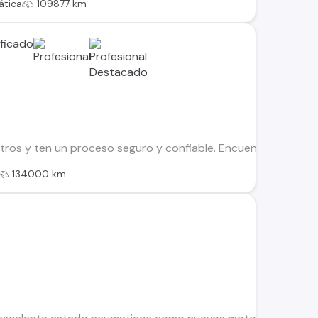
tica
109877 km
os y ten un proceso seguro y confiable. Encuentra el ideal par
134000 km