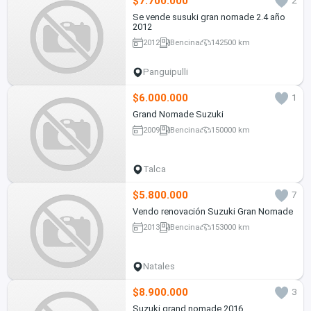
$7.700.000
2
Se vende susuki gran nomade 2.4 año
2012
2012
Bencina
142500 km
Panguipulli
$6.000.000
1
Grand Nomade Suzuki
2009
Bencina
150000 km
Talca
$5.800.000
7
Vendo renovación Suzuki Gran Nomade
2013
Bencina
153000 km
Natales
$8.900.000
3
Suzuki grand nomade 2016