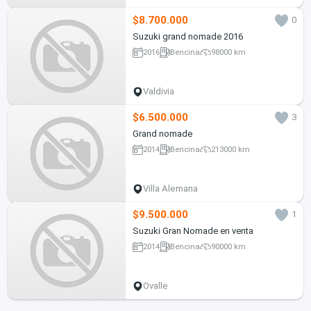
$8.700.000
0
Suzuki grand nomade 2016
2016
Bencina
98000 km
Valdivia
$6.500.000
3
Grand nomade
2014
Bencina
213000 km
Villa Alemana
$9.500.000
1
Suzuki Gran Nomade en venta
2014
Bencina
90000 km
Ovalle