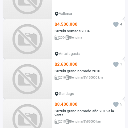
Vallenar
$4.500.000
4
Suzuki nomade 2004
2004
Bencina
Antofagasta
$2.600.000
1
Suzuki grand nomade 2010
2010
Bencina
130000 km
Santiago
$8.400.000
5
Suzuki grand nomado año 2015 a la
venta
2015
Bencina
86000 km