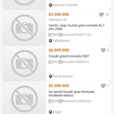
Estación Central
$3.900.000
13
(Rebajado 5%)
Vendo Jeep Suzuki gran nomade XL7
año 2004
2004
Bencina
286171 km
Talcahuano
$6.000.000
3
Suzuki grand nomade 2007
2007
Diesel
130000 km
Punta Arenas
$5.000.000
7
Se vende Suzuki gran Nomade,
excelente estaso
2008
Bencina
130000 km
Angol