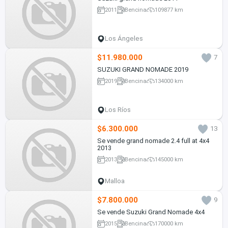
2011
Bencina
109877 km
Los Ángeles
$11.980.000
7
SUZUKI GRAND NOMADE 2019
2019
Bencina
134000 km
Los Ríos
$6.300.000
13
Se vende grand nomade 2.4 full at 4x4
2013
2013
Bencina
145000 km
Malloa
$7.800.000
9
Se vende Suzuki Grand Nomade 4x4
2015
Bencina
170000 km