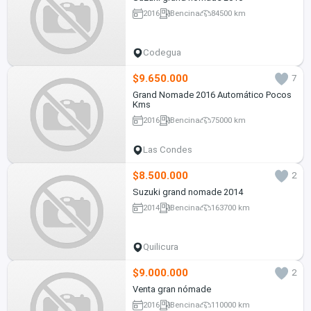
2016
Bencina
84500 km
Codegua
$9.650.000
7
Grand Nomade 2016 Automático Pocos
Kms
2016
Bencina
75000 km
Las Condes
$8.500.000
2
Suzuki grand nomade 2014
2014
Bencina
163700 km
Quilicura
$9.000.000
2
Venta gran nómade
2016
Bencina
110000 km