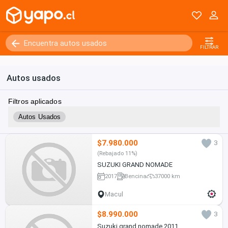
FILTRAR
Autos usados
Filtros aplicados
Autos Usados
$7.980.000
3
(Rebajado 11%)
SUZUKI GRAND NOMADE
2017
Bencina
37000 km
Macul
$8.990.000
3
Suzuki grand nomade 2011