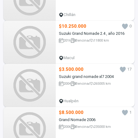
Chillán
$10.250.000
0
Suzuki Grand Nomade 2.4 , año 2016
2016
Bencina
11800 km
Macul
$3.500.000
17
Suzuki grand nomade xl7 2004
2004
Bencina
265005 km
Hualpén
$8.500.000
1
Grand Nomade 2006
2006
Bencina
235000 km