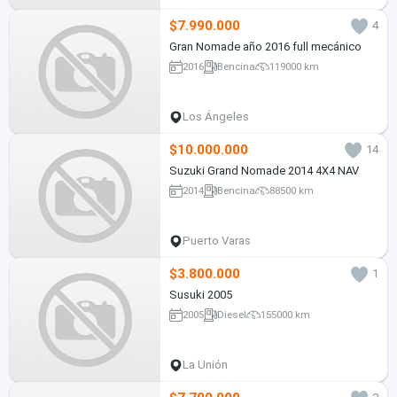
$7.990.000
4
Gran Nomade año 2016 full mecánico
2016
Bencina
119000 km
Los Ángeles
$10.000.000
14
Suzuki Grand Nomade 2014 4X4 NAV
2014
Bencina
88500 km
Puerto Varas
$3.800.000
1
Susuki 2005
2005
Diesel
155000 km
La Unión