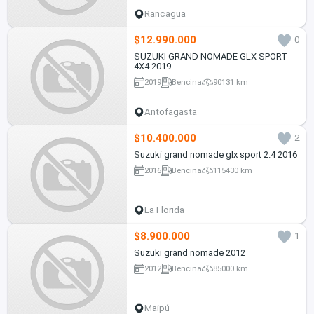
Rancagua
$12.990.000
0
SUZUKI GRAND NOMADE GLX SPORT
4X4 2019
2019
Bencina
90131 km
Antofagasta
$10.400.000
2
Suzuki grand nomade glx sport 2.4 2016
2016
Bencina
115430 km
La Florida
$8.900.000
1
Suzuki grand nomade 2012
2012
Bencina
85000 km
Maipú