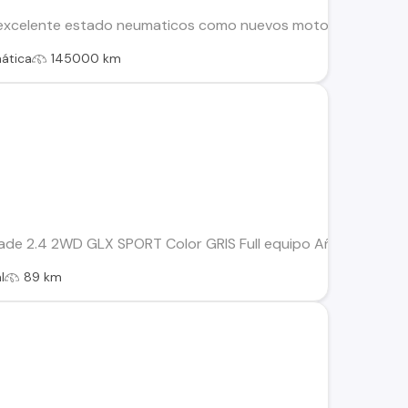
xcelente estado neumaticos como nuevos motor y caja auto
ática
145000 km
de 2.4 2WD GLX SPORT Color GRIS Full equipo Año 2016 Ben
l
89 km