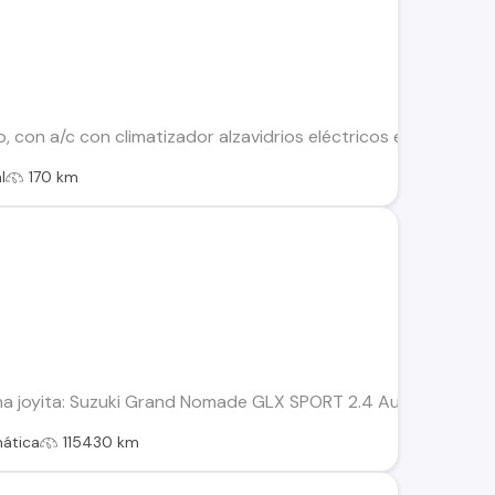
 con a/c con climatizador alzavidrios eléctricos espejos eléc
l
170 km
na joyita: Suzuki Grand Nomade GLX SPORT 2.4 Automática a la
ática
115430 km