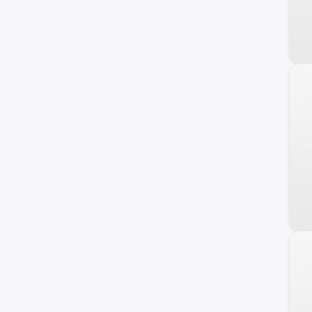
Ignis
S-Cross
Maruti
Wagon R+
XL-7