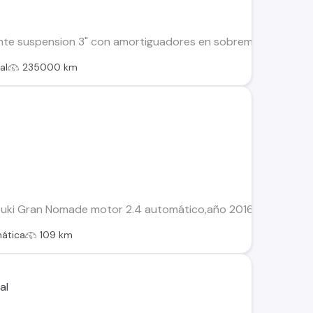
nte suspension 3" con amortiguadores en sobremedida nuevos ad
al
235000 km
z
zuki Gran Nomade motor 2.4 automático,año 2016,full,con aire y
ática
109 km