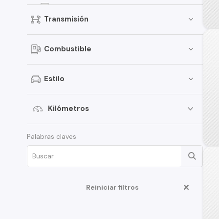
Jimny
Transmisión
Celerio
Grand Vitara
Combustible
Vitara
APV
Estilo
XL7
Ertiga
Kilómetros
Aerio
Palabras claves
Ciaz
Fronx
Swift Sport
Reiniciar filtros
Samurai
Carry