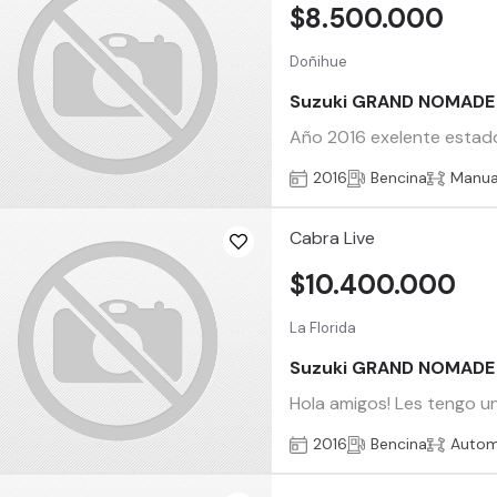
$8.500.000
Doñihue
Suzuki GRAND NOMADE
Año 2016 exelente estado,
2016
Bencina
Manua
Cabra Live
$10.400.000
La Florida
Suzuki GRAND NOMADE
Hola amigos! Les tengo u
2016
Bencina
Autom