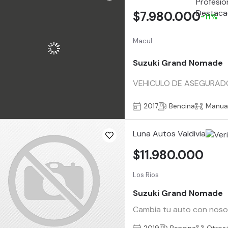
$7.980.000
-11%
Macul
Suzuki Grand Nomade
VEHICULO DE ASEGURADOR
2017
Bencina
Manua
Luna Autos Valdivia
$11.980.000
Los Ríos
Suzuki Grand Nomade
Cambia tu auto con nosotr