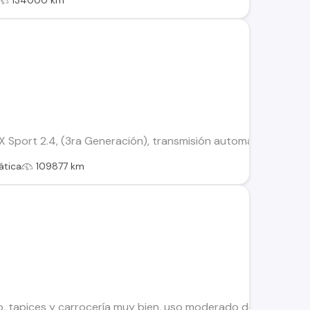
134000 km
Sport 2.4, (3ra Generación), transmisión automática con caja
tica
109877 km
 tapices y carrocería muy bien, uso moderado dentro del barr