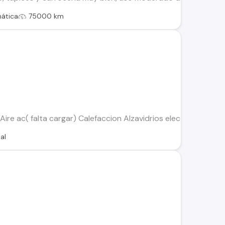
ática
75000 km
ire ac( falta cargar) Calefaccion Alzavidrios electricos Cent
al