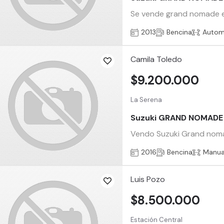
Se vende grand nomade e
2013
Bencina
Autom
Camila Toledo
$9.200.000
La Serena
Suzuki GRAND NOMADE
Vendo Suzuki Grand noma
2016
Bencina
Manua
Luis Pozo
$8.500.000
Estación Central