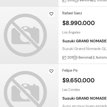
2019
Bencina
Otros
Rafael Saez
$8.990.000
Los Ángeles
Suzuki GRAND NOMADE
Suzuki Grand Nomade GLX 
2011
Bencina
Automá
Felipe Pe
$9.650.000
Las Condes
Suzuki GRAND NOMADE
Auto en muy buen estado,