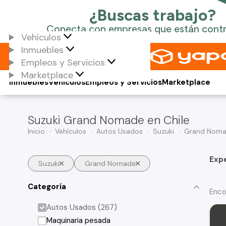
Vehículos
Inmuebles
Empleos y Servicios
Marketplace
Inmuebles
Vehículos
Empleos y Servicios
Marketplace
Suzuki Grand Nomade en Chile
Inicio
Vehículos
Autos Usados
Suzuki
Grand Nom
Exp
Suzuki
Grand Nomade
Categoría
Enco
Autos Usados (267)
Maquinaria pesada