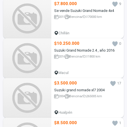
$7.800.000
9
Se vende Suzuki Grand Nomade 4x4
2015
Bencina
170000 km
Chillán
$10.250.000
0
Suzuki Grand Nomade 2.4 , año 2016
2016
Bencina
11800 km
Macul
$3.500.000
17
Suzuki grand nomade xl7 2004
2004
Bencina
265005 km
Hualpén
$8.500.000
1