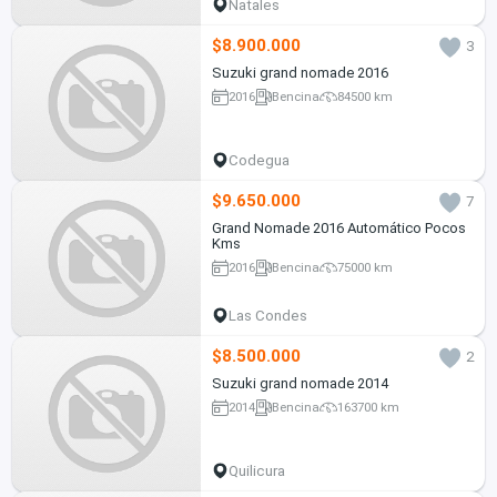
Natales
$8.900.000
3
Suzuki grand nomade 2016
2016
Bencina
84500 km
Codegua
$9.650.000
7
Grand Nomade 2016 Automático Pocos
Kms
2016
Bencina
75000 km
Las Condes
$8.500.000
2
Suzuki grand nomade 2014
2014
Bencina
163700 km
Quilicura