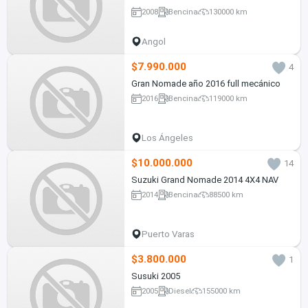
2008
Bencina
130000 km
Angol
$7.990.000
4
Gran Nomade año 2016 full mecánico
2016
Bencina
119000 km
Los Ángeles
$10.000.000
14
Suzuki Grand Nomade 2014 4X4 NAV
2014
Bencina
88500 km
Puerto Varas
$3.800.000
1
Susuki 2005
2005
Diesel
155000 km