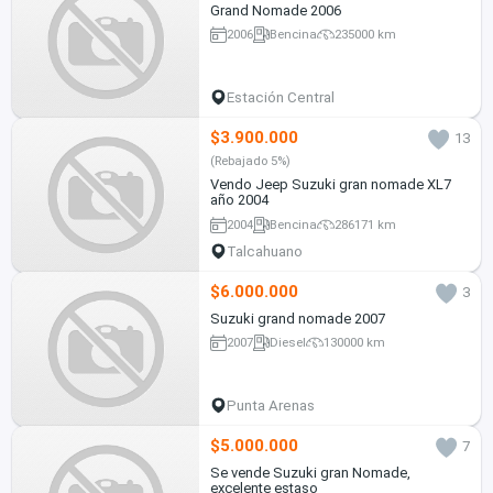
Grand Nomade 2006
2006
Bencina
235000 km
Estación Central
$3.900.000
13
(Rebajado 5%)
Vendo Jeep Suzuki gran nomade XL7
año 2004
2004
Bencina
286171 km
Talcahuano
$6.000.000
3
Suzuki grand nomade 2007
2007
Diesel
130000 km
Punta Arenas
$5.000.000
7
Se vende Suzuki gran Nomade,
excelente estaso