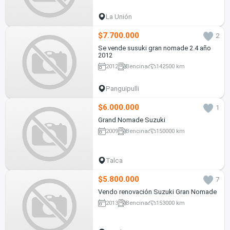
La Unión
$7.700.000
2
Se vende susuki gran nomade 2.4 año
2012
2012
Bencina
142500 km
Panguipulli
$6.000.000
1
Grand Nomade Suzuki
2009
Bencina
150000 km
Talca
$5.800.000
7
Vendo renovación Suzuki Gran Nomade
2013
Bencina
153000 km