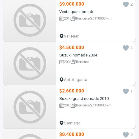
$9.000.000
2
Venta gran nómade
2016
Bencina
110000 km
Vallenar
$4.500.000
4
Suzuki nomade 2004
2004
Bencina
Antofagasta
$2.600.000
1
Suzuki grand nomade 2010
2010
Bencina
130000 km
Santiago
$8.400.000
5