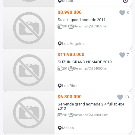
Macul
$8.990.000
3
Suzuki grand nomade 2011
2011
Bencina
109877 km
Los Ángeles
$11.980.000
7
SUZUKI GRAND NOMADE 2019
2019
Bencina
134000 km
Los Ríos
$6.300.000
13
Se vende grand nomade 2.4 full at 4x4
2013
2013
Bencina
145000 km
Malloa