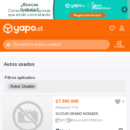
×
FILTRAR
Autos usados
Filtros aplicados
Autos Usados
$7.980.000
3
(Rebajado 11%)
SUZUKI GRAND NOMADE
2017
Bencina
37000 km