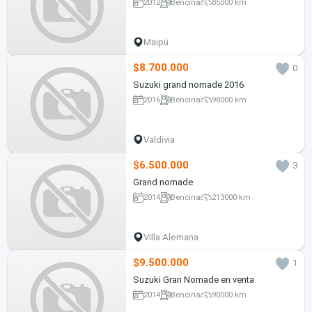
2012
Bencina
85000 km
Maipú
$8.700.000
0
Suzuki grand nomade 2016
2016
Bencina
98000 km
Valdivia
$6.500.000
3
Grand nomade
2014
Bencina
213000 km
Villa Alemana
$9.500.000
1
Suzuki Gran Nomade en venta
2014
Bencina
90000 km