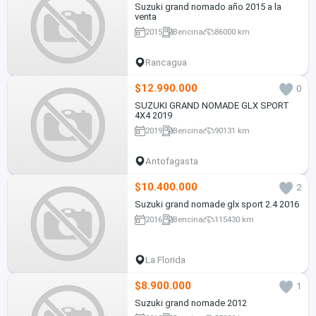
Suzuki grand nomado año 2015 a la
venta
2015
Bencina
86000 km
Rancagua
$12.990.000
0
SUZUKI GRAND NOMADE GLX SPORT
4X4 2019
2019
Bencina
90131 km
Antofagasta
$10.400.000
2
Suzuki grand nomade glx sport 2.4 2016
2016
Bencina
115430 km
La Florida
$8.900.000
1
Suzuki grand nomade 2012