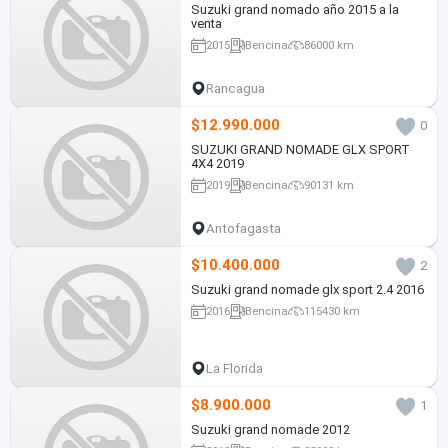
Suzuki grand nomado año 2015 a la
venta
2015
Bencina
86000 km
Rancagua
$12.990.000
0
SUZUKI GRAND NOMADE GLX SPORT
4X4 2019
2019
Bencina
90131 km
Antofagasta
$10.400.000
2
Suzuki grand nomade glx sport 2.4 2016
2016
Bencina
115430 km
La Florida
$8.900.000
1
Suzuki grand nomade 2012