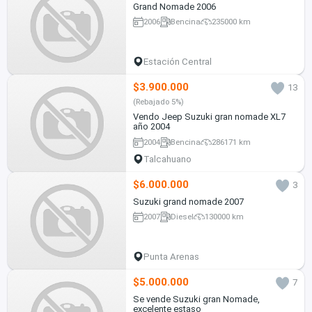
Grand Nomade 2006
2006
Bencina
235000 km
Estación Central
$3.900.000
13
(Rebajado 5%)
Vendo Jeep Suzuki gran nomade XL7
año 2004
2004
Bencina
286171 km
Talcahuano
$6.000.000
3
Suzuki grand nomade 2007
2007
Diesel
130000 km
Punta Arenas
$5.000.000
7
Se vende Suzuki gran Nomade,
excelente estaso