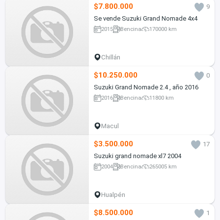
$7.800.000
9
Se vende Suzuki Grand Nomade 4x4
2015
Bencina
170000 km
Chillán
$10.250.000
0
Suzuki Grand Nomade 2.4 , año 2016
2016
Bencina
11800 km
Macul
$3.500.000
17
Suzuki grand nomade xl7 2004
2004
Bencina
265005 km
Hualpén
$8.500.000
1