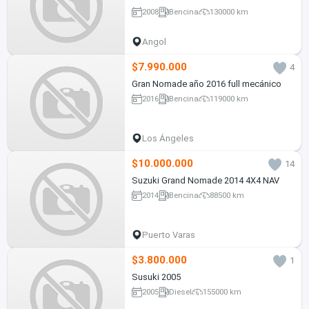
2008
Bencina
130000 km
Angol
$7.990.000
4
Gran Nomade año 2016 full mecánico
2016
Bencina
119000 km
Los Ángeles
$10.000.000
14
Suzuki Grand Nomade 2014 4X4 NAV
2014
Bencina
88500 km
Puerto Varas
$3.800.000
1
Susuki 2005
2005
Diesel
155000 km