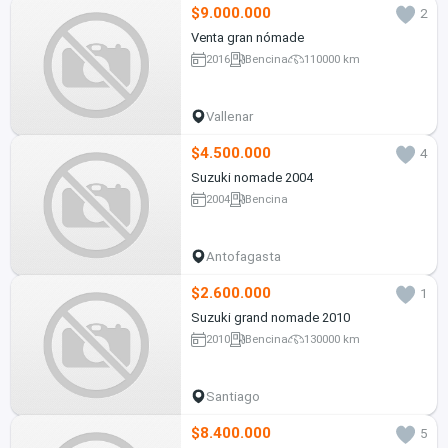
$9.000.000
2
Venta gran nómade
2016
Bencina
110000 km
Vallenar
$4.500.000
4
Suzuki nomade 2004
2004
Bencina
Antofagasta
$2.600.000
1
Suzuki grand nomade 2010
2010
Bencina
130000 km
Santiago
$8.400.000
5