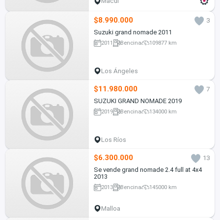
Macul
$8.990.000
3
Suzuki grand nomade 2011
2011
Bencina
109877 km
Los Ángeles
$11.980.000
7
SUZUKI GRAND NOMADE 2019
2019
Bencina
134000 km
Los Ríos
$6.300.000
13
Se vende grand nomade 2.4 full at 4x4
2013
2013
Bencina
145000 km
Malloa