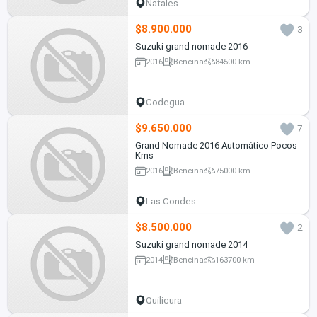
Natales
$8.900.000
3
Suzuki grand nomade 2016
2016
Bencina
84500 km
Codegua
$9.650.000
7
Grand Nomade 2016 Automático Pocos
Kms
2016
Bencina
75000 km
Las Condes
$8.500.000
2
Suzuki grand nomade 2014
2014
Bencina
163700 km
Quilicura