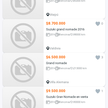
2012
Bencina
85000 km
Maipú
$8.700.000
0
Suzuki grand nomade 2016
2016
Bencina
98000 km
Valdivia
$6.500.000
3
Grand nomade
2014
Bencina
213000 km
Villa Alemana
$9.500.000
1
Suzuki Gran Nomade en venta
2014
Bencina
90000 km