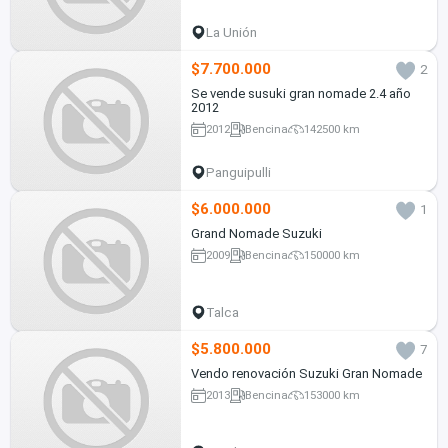
La Unión
$7.700.000
2
Se vende susuki gran nomade 2.4 año
2012
2012
Bencina
142500 km
Panguipulli
$6.000.000
1
Grand Nomade Suzuki
2009
Bencina
150000 km
Talca
$5.800.000
7
Vendo renovación Suzuki Gran Nomade
2013
Bencina
153000 km