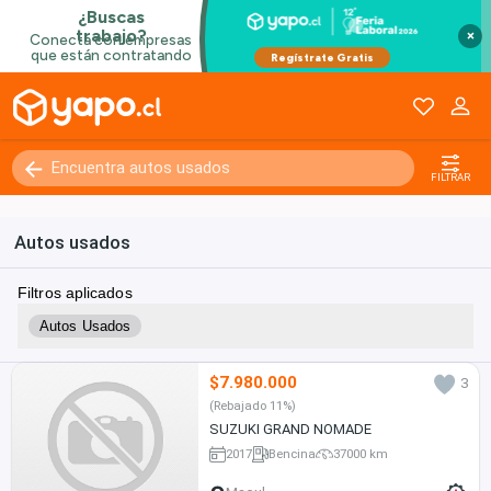
×
FILTRAR
Autos usados
Filtros aplicados
Autos Usados
$7.980.000
3
(Rebajado 11%)
SUZUKI GRAND NOMADE
2017
Bencina
37000 km