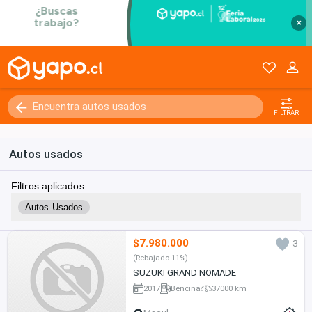
×
FILTRAR
Autos usados
Filtros aplicados
Autos Usados
$7.980.000
3
(Rebajado 11%)
SUZUKI GRAND NOMADE
2017
Bencina
37000 km