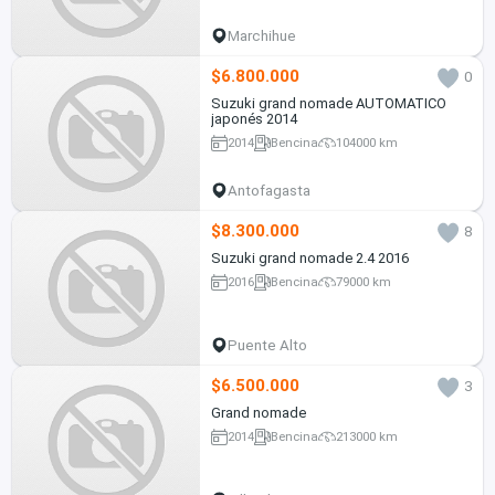
Marchihue
$6.800.000
0
Suzuki grand nomade AUTOMATICO
japonés 2014
2014
Bencina
104000 km
Antofagasta
$8.300.000
8
Suzuki grand nomade 2.4 2016
2016
Bencina
79000 km
Puente Alto
$6.500.000
3
Grand nomade
2014
Bencina
213000 km