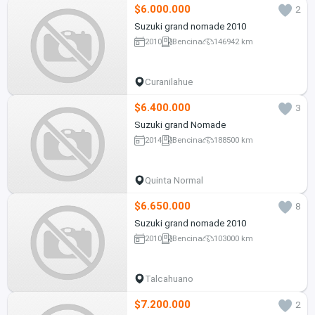
$6.000.000
2
Suzuki grand nomade 2010
2010
Bencina
146942 km
Curanilahue
$6.400.000
3
Suzuki grand Nomade
2014
Bencina
188500 km
Quinta Normal
$6.650.000
8
Suzuki grand nomade 2010
2010
Bencina
103000 km
Talcahuano
$7.200.000
2