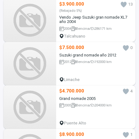
$3.900.000
13
(Rebajado 5%)
Vendo Jeep Suzuki gran nomade XL7
año 2004
2004
Bencina
286171 km
Talcahuano
$7.500.000
0
Suzuki grand nomade año 2012
2012
Bencina
192000 km
Limache
$4.700.000
4
Grand nomade 2005
2005
Bencina
204000 km
Puente Alto
$8.900.000
1