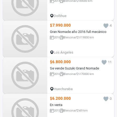
2014
Bencina
90000 km
Doñihue
$7.990.000
4
Gran Nomade año 2016 full mecánico
2016
Bencina
119000 km
Los Ángeles
$6.800.000
11
Se vende Suzuki Grand Nomade
2016
Bencina
170000 km
Huechuraba
$6.200.000
0
En venta
2015
Bencina
69 km