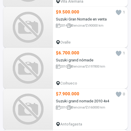
Villa Alemana
$9.500.000
1
Suzuki Gran Nomade en venta
2014
Bencina
90000 km
Ovalle
$6.700.000
1
Suzuki grand nómade
2010
Bencina
197800 km
Coihueco
$7.900.000
0
Suzuki grand nomade 2010 4x4
2010
Bencina
160000 km
Antofagasta