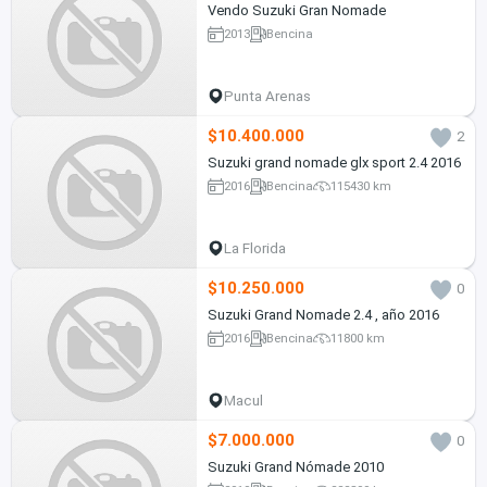
Vendo Suzuki Gran Nomade
2013
Bencina
Punta Arenas
$10.400.000
2
Suzuki grand nomade glx sport 2.4 2016
2016
Bencina
115430 km
La Florida
$10.250.000
0
Suzuki Grand Nomade 2.4 , año 2016
2016
Bencina
11800 km
Macul
$7.000.000
0
Suzuki Grand Nómade 2010