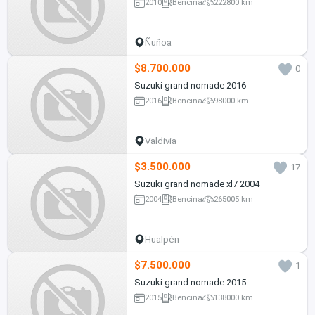
2010
Bencina
222800 km
Ñuñoa
$8.700.000
0
Suzuki grand nomade 2016
2016
Bencina
98000 km
Valdivia
$3.500.000
17
Suzuki grand nomade xl7 2004
2004
Bencina
265005 km
Hualpén
$7.500.000
1
Suzuki grand nomade 2015
2015
Bencina
138000 km