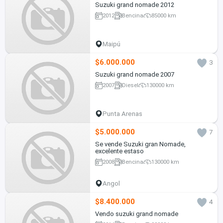
Suzuki grand nomade 2012
2012
Bencina
85000 km
Maipú
$6.000.000
3
Suzuki grand nomade 2007
2007
Diesel
130000 km
Punta Arenas
$5.000.000
7
Se vende Suzuki gran Nomade,
excelente estaso
2008
Bencina
130000 km
Angol
$8.400.000
4
Vendo suzuki grand nomade