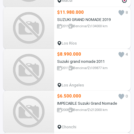
Macul
$11.980.000
8
SUZUKI GRAND NOMADE 2019
2019
Bencina
134000 km
Los Ríos
$8.990.000
4
Suzuki grand nomade 2011
2011
Bencina
109877 km
Los Ángeles
$6.500.000
0
IMPECABLE Suzuki Grand Nomade
2008
Bencina
212000 km
Chonchi