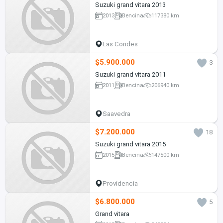
Suzuki grand vitara 2013
2013
Bencina
117380 km
Las Condes
$5.900.000
3
Suzuki grand vitara 2011
2011
Bencina
206940 km
Saavedra
$7.200.000
18
Suzuki grand vitara 2015
2015
Bencina
147500 km
Providencia
$6.800.000
5
Grand vitara