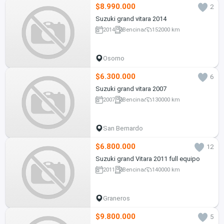
$8.990.000
2
Suzuki grand vitara 2014
2014
Bencina
152000 km
Osorno
$6.300.000
6
Suzuki grand vitara 2007
2007
Bencina
130000 km
San Bernardo
$6.800.000
12
Suzuki grand Vitara 2011 full equipo
2011
Bencina
140000 km
Graneros
$9.800.000
5