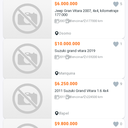
$6.000.000
5
Jeep Gran Vitara 2007, 4x4, kilometraje
177.000
2007
Bencina
177000 km
Osorno
$10.000.000
1
Suzuki grand vitara 2019
2019
Bencina
159200 km
Mariquina
$6.250.000
9
2011 Suzuki Grand Vitara 1.6 4x4
2011
Bencina
224500 km
Illapel
$9.800.000
0