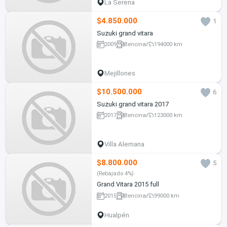
La Serena
$4.850.000
1
Suzuki grand vitara
2009
Bencina
194000 km
Mejillones
$10.500.000
6
Suzuki grand vitara 2017
2017
Bencina
123000 km
Villa Alemana
$8.800.000
5
(Rebajado 4%)
Grand Vitara 2015 full
2015
Bencina
99000 km
Hualpén