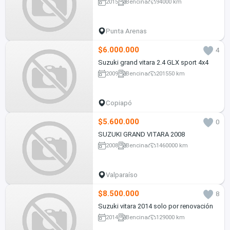
2015
Bencina
94000 km
Punta Arenas
$6.000.000
4
Suzuki grand vitara 2.4 GLX sport 4x4
2009
Bencina
201550 km
Copiapó
$5.600.000
0
SUZUKI GRAND VITARA 2008
2008
Bencina
1460000 km
Valparaíso
$8.500.000
8
Suzuki vitara 2014 solo por renovación
2014
Bencina
129000 km