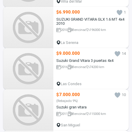
Viña del Mar
$6.990.000
1
SUZUKI GRAND VITARA GLX 1.6 MT 4x4
2010
2010
Bencina
196000 km
La Serena
$9.000.000
14
Suzuki Grand Vitara 3 puertas 4x4
2016
Bencina
74200 km
Las Condes
$7.000.000
10
(Rebajado 9%)
Suzuki gran vitara
2011
Bencina
115000 km
San Miguel