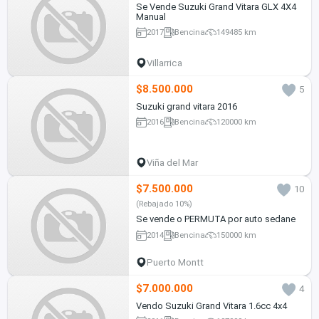
Se Vende Suzuki Grand Vitara GLX 4X4
Manual
2017
Bencina
149485 km
Villarrica
$8.500.000
5
Suzuki grand vitara 2016
2016
Bencina
120000 km
Viña del Mar
$7.500.000
10
(Rebajado 10%)
Se vende o PERMUTA por auto sedane
2014
Bencina
150000 km
Puerto Montt
$7.000.000
4
Vendo Suzuki Grand Vitara 1.6cc 4x4