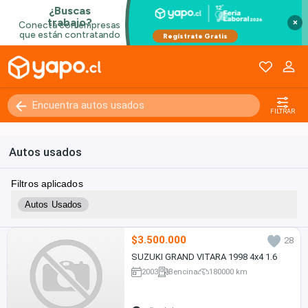
×
FILTRAR
Autos usados
Filtros aplicados
Autos Usados
$3.500.000
28
SUZUKI GRAND VITARA 1998 4x4 1.6
2003
Bencina
180000 km