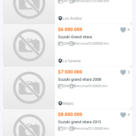
2011
Bencina
107000 km
Los Andes
$6.000.000
4
Suzuki Grand vitara
2008
Bencina
200000 km
La Serena
$7.500.000
3
Suzuki grand vitara 2008
2008
Bencina
92830 km
Maipú
$8.000.000
4
Suzuki grand vitara 2013
2013
Bencina
130000 km