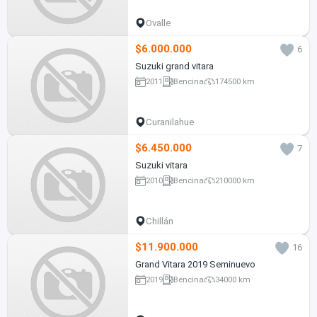
Ovalle
$6.000.000
6
Suzuki grand vitara
2011
Bencina
174500 km
Curanilahue
$6.450.000
7
Suzuki vitara
2010
Bencina
210000 km
Chillán
$11.900.000
16
Grand Vitara 2019 Seminuevo
2019
Bencina
34000 km