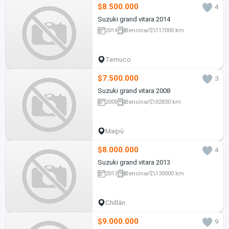
$8.500.000
4
Suzuki grand vitara 2014
2014
Bencina
117000 km
Temuco
$7.500.000
3
Suzuki grand vitara 2008
2008
Bencina
92830 km
Maipú
$8.000.000
4
Suzuki grand vitara 2013
2013
Bencina
130000 km
Chillán
$9.000.000
9