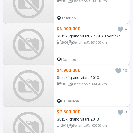
2016
Bencina
140000 km
Temuco
$6.000.000
4
Suzuki grand vitara 2.4 GLX sport 4x4
2009
Bencina
201550 km
Copiapó
$4.900.000
13
Suzuki grand vitara 2010
2010
Bencina
164176 km
La Serena
$7.500.000
3
Suzuki grand vitara 2013
2013
Bencina
100000 km