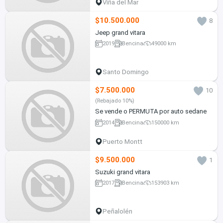
Viña del Mar
$10.500.000
8
Jeep grand vitara
2019
Bencina
49000 km
Santo Domingo
$7.500.000
10
(Rebajado 10%)
Se vende o PERMUTA por auto sedane
2014
Bencina
150000 km
Puerto Montt
$9.500.000
1
Suzuki grand vitara
2017
Bencina
153903 km
Peñalolén