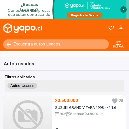
×
FILTRAR
Autos usados
Filtros aplicados
Autos Usados
$3.500.000
28
SUZUKI GRAND VITARA 1998 4x4 1.6
2003
Bencina
180000 km