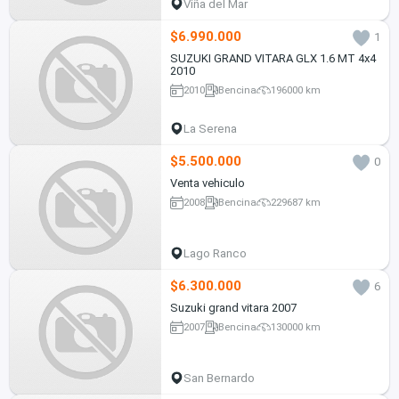
Viña del Mar
$6.990.000
1
SUZUKI GRAND VITARA GLX 1.6 MT 4x4
2010
2010
Bencina
196000 km
La Serena
$5.500.000
0
Venta vehiculo
2008
Bencina
229687 km
Lago Ranco
$6.300.000
6
Suzuki grand vitara 2007
2007
Bencina
130000 km
San Bernardo