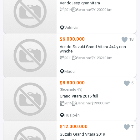
Vendo jeep gran vitara
2014
Bencina
120000 km
Valdivia
$6.000.000
18
Vendo Suzuki Grand Vitara 4x4 y con
winche
2011
Bencina
123240 km
Macul
$8.800.000
5
(Rebajado 4%)
Grand Vitara 2015 full
2015
Bencina
99000 km
Hualpén
$12.000.000
7
Suzuki Grand Vitara 2019