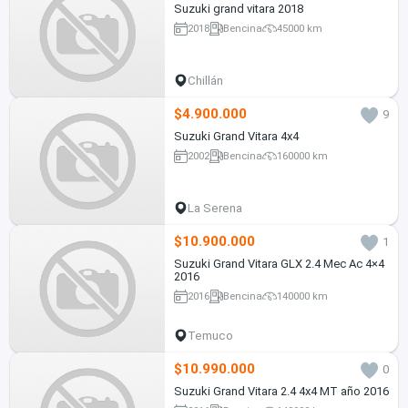
Suzuki grand vitara 2018
2018
Bencina
45000 km
Chillán
$4.900.000
9
Suzuki Grand Vitara 4x4
2002
Bencina
160000 km
La Serena
$10.900.000
1
Suzuki Grand Vitara GLX 2.4 Mec Ac 4×4
2016
2016
Bencina
140000 km
Temuco
$10.990.000
0
Suzuki Grand Vitara 2.4 4x4 MT año 2016