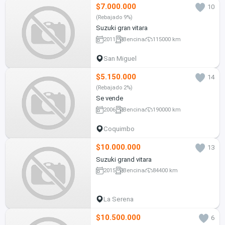
$7.000.000
10
(Rebajado 9%)
Suzuki gran vitara
2011
Bencina
115000 km
San Miguel
$5.150.000
14
(Rebajado 2%)
Se vende
2006
Bencina
190000 km
Coquimbo
$10.000.000
13
Suzuki grand vitara
2015
Bencina
84400 km
La Serena
$10.500.000
6