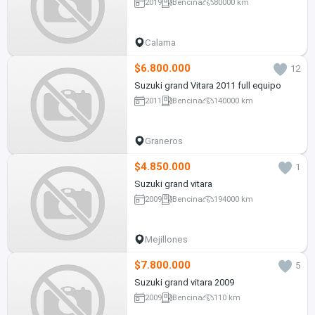
2019
Bencina
80000 km
Calama
$6.800.000
12
Suzuki grand Vitara 2011 full equipo
2011
Bencina
140000 km
Graneros
$4.850.000
1
Suzuki grand vitara
2009
Bencina
194000 km
Mejillones
$7.800.000
5
Suzuki grand vitara 2009
2009
Bencina
110 km