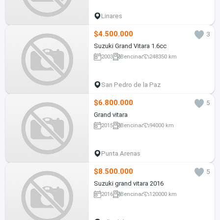
Linares
$4.500.000
3
Suzuki Grand Vitara 1.6cc
2003
Bencina
248350 km
San Pedro de la Paz
$6.800.000
5
Grand vitara
2015
Bencina
94000 km
Punta Arenas
$8.500.000
5
Suzuki grand vitara 2016
2016
Bencina
120000 km