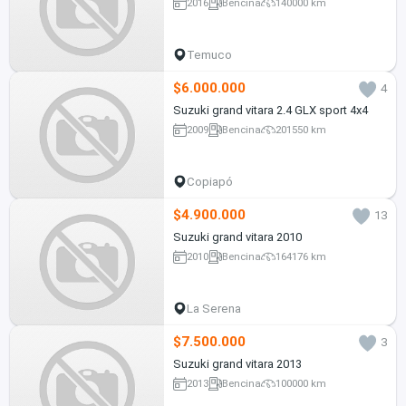
2016
Bencina
140000 km
Temuco
$6.000.000
4
Suzuki grand vitara 2.4 GLX sport 4x4
2009
Bencina
201550 km
Copiapó
$4.900.000
13
Suzuki grand vitara 2010
2010
Bencina
164176 km
La Serena
$7.500.000
3
Suzuki grand vitara 2013
2013
Bencina
100000 km