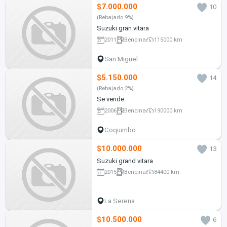
$7.000.000
10
(Rebajado 9%)
Suzuki gran vitara
2011
Bencina
115000 km
San Miguel
$5.150.000
14
(Rebajado 2%)
Se vende
2006
Bencina
190000 km
Coquimbo
$10.000.000
13
Suzuki grand vitara
2015
Bencina
84400 km
La Serena
$10.500.000
6