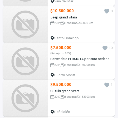
Viña del Mar
$10.500.000
8
Jeep grand vitara
2019
Bencina
49000 km
Santo Domingo
$7.500.000
10
(Rebajado 10%)
Se vende o PERMUTA por auto sedane
2014
Bencina
150000 km
Puerto Montt
$9.500.000
1
Suzuki grand vitara
2017
Bencina
153903 km
Peñalolén