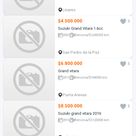
Linares
$4.500.000
3
Suzuki Grand Vitara 1.6cc
2003
Bencina
248350 km
San Pedro de la Paz
$6.800.000
5
Grand vitara
2015
Bencina
94000 km
Punta Arenas
$8.500.000
5
Suzuki grand vitara 2016
2016
Bencina
120000 km