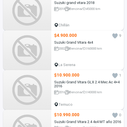
Suzuki grand vitara 2018
2018
Bencina
45000 km
Chillán
$4.900.000
9
Suzuki Grand Vitara 4x4
2002
Bencina
160000 km
La Serena
$10.900.000
1
Suzuki Grand Vitara GLX 2.4 Mec Ac 4×4
2016
2016
Bencina
140000 km
Temuco
$10.990.000
0
Suzuki Grand Vitara 2.4 4x4 MT año 2016