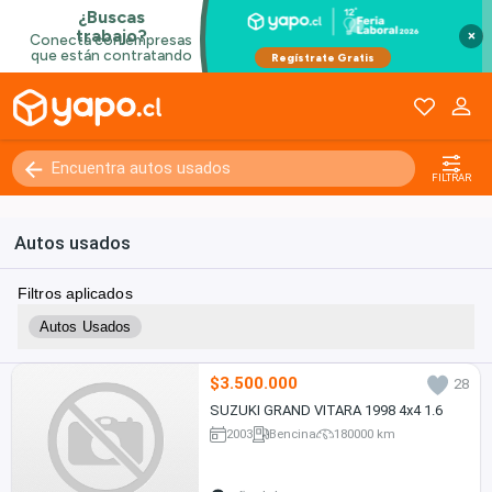
×
FILTRAR
Autos usados
Filtros aplicados
Autos Usados
$3.500.000
28
SUZUKI GRAND VITARA 1998 4x4 1.6
2003
Bencina
180000 km