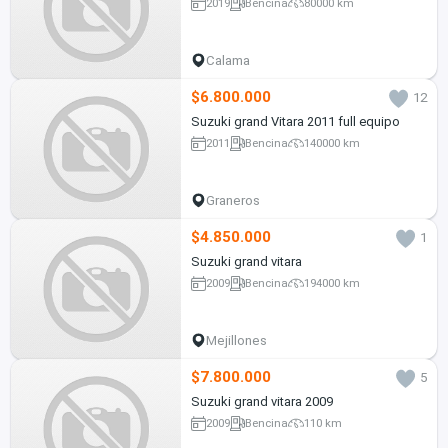
2019
Bencina
80000 km
Calama
$6.800.000
12
Suzuki grand Vitara 2011 full equipo
2011
Bencina
140000 km
Graneros
$4.850.000
1
Suzuki grand vitara
2009
Bencina
194000 km
Mejillones
$7.800.000
5
Suzuki grand vitara 2009
2009
Bencina
110 km