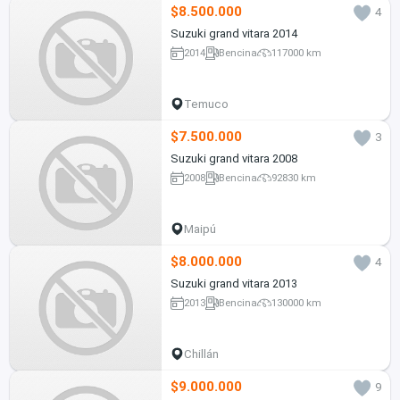
$8.500.000
4
Suzuki grand vitara 2014
2014
Bencina
117000 km
Temuco
$7.500.000
3
Suzuki grand vitara 2008
2008
Bencina
92830 km
Maipú
$8.000.000
4
Suzuki grand vitara 2013
2013
Bencina
130000 km
Chillán
$9.000.000
9