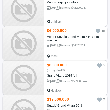
Vendo jeep gran vitara
2014
Bencina
120000 km
Valdivia
$6.000.000
18
Vendo Suzuki Grand Vitara 4x4 y con
winche
2011
Bencina
123240 km
Macul
$8.800.000
5
(Rebajado 4%)
Grand Vitara 2015 full
2015
Bencina
99000 km
Hualpén
$12.000.000
7
Suzuki Grand Vitara 2019