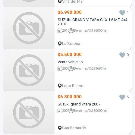
Viña del Mar
$6.990.000
1
SUZUKI GRAND VITARA GLX 1.6 MT 4x4
2010
2010
Bencina
196000 km
La Serena
$5.500.000
0
Venta vehiculo
2008
Bencina
229687 km
Lago Ranco
$6.300.000
6
Suzuki grand vitara 2007
2007
Bencina
130000 km
San Bernardo