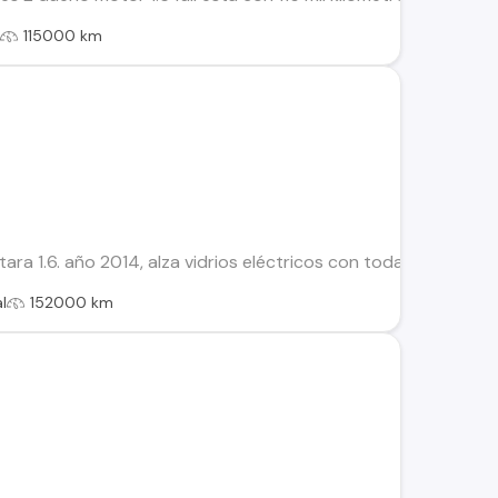
l
115000 km
ara 1.6. año 2014, alza vidrios eléctricos con todas sus mant
l
152000 km