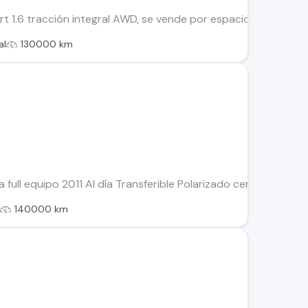
rt 1.6 tracción integral AWD, se vende por espacio y no uso. Só
al
130000 km
full equipo 2011 Al día Transferible Polarizado certificado Al
l
140000 km