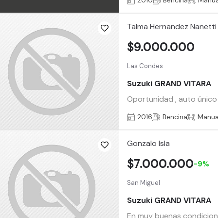
2010
Bencina
Manua
Talma Hernandez Nanetti
$9.000.000
Las Condes
Suzuki GRAND VITARA
Oportunidad , auto único 
2016
Bencina
Manua
Gonzalo Isla
$7.000.000
-9%
San Miguel
Suzuki GRAND VITARA
En muy buenas condicione