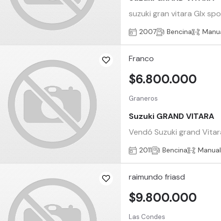
suzuki gran vitara Glx spo
2007
Bencina
Manu
Franco
$6.800.000
Graneros
Suzuki GRAND VITARA
Vendó Suzuki grand Vitara 
2011
Bencina
Manua
raimundo friasd
$9.800.000
Las Condes