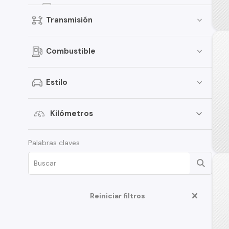
Dzire
Transmisión
Jimny
Celerio
Combustible
Vitara
APV
Estilo
XL7
Aerio
Kilómetros
Ciaz
Palabras claves
Ertiga
Fronx
Swift Sport
Reiniciar filtros
S-Cross
Samurai