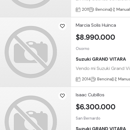
2011
Bencina
Manua
Marcia Solis Huinca
$8.990.000
Osorno
Suzuki GRAND VITARA
Vendo mi Suzuki Grand Vit
2014
Bencina
Manua
Isaac Cubillos
$6.300.000
San Bernardo
Suzuki GRAND VITARA