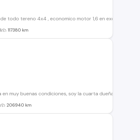
de todo tereno 4x4 , economico motor 1,6 en excelentes condici
l
117380 km
a en muy buenas condiciones, soy la cuarta dueña, con revis
l
206940 km