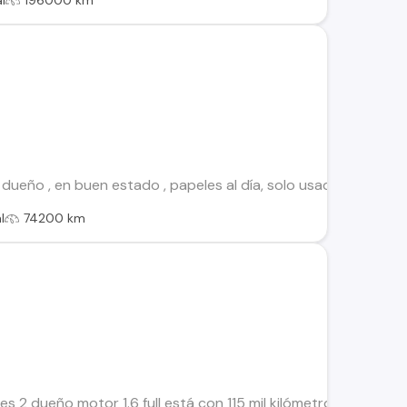
l
196000 km
dueño , en buen estado , papeles al día, solo usado en la ci
l
74200 km
s 2 dueño motor 1.6 full está con 115 mil kilómetros nunca c