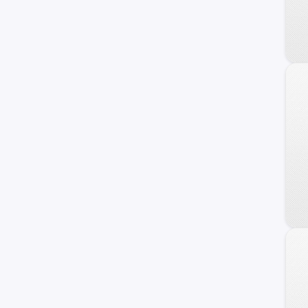
Carry
Ignis
Maruti
Wagon R+
XL-7