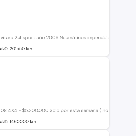
itara 2.4 sport año 2009 Neumáticos impecables, winche origin
al
201550 km
4X4 - $5.200.000 Solo por esta semana ( no conversable ) ¡En
al
1460000 km