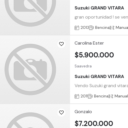
Suzuki GRAND VITARA
gran oportunidad ! se ven
2013
Bencina
Manua
Carolina Ester
$5.900.000
Saavedra
Suzuki GRAND VITARA
Vendo Suzuki grand vitar
2011
Bencina
Manua
Gonzalo
$7.200.000