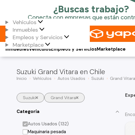
Vehículos
Inmuebles
Empleos y Servicios
Marketplace
Inmuebles
Vehículos
Empleos y Servicios
Marketplace
Suzuki Grand Vitara en Chile
Inicio
Vehículos
Autos Usados
Suzuki
Grand Vitar
Exp
Suzuki
Grand Vitara
Categoría
Enco
Autos Usados (132)
Maquinaria pesada