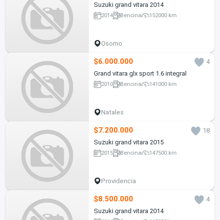
Suzuki grand vitara 2014
2014
Bencina
152000 km
Osorno
$6.000.000
4
Grand vitara glx sport 1.6 integral
2010
Bencina
141000 km
Natales
$7.200.000
18
Suzuki grand vitara 2015
2015
Bencina
147500 km
Providencia
$8.500.000
4
Suzuki grand vitara 2014