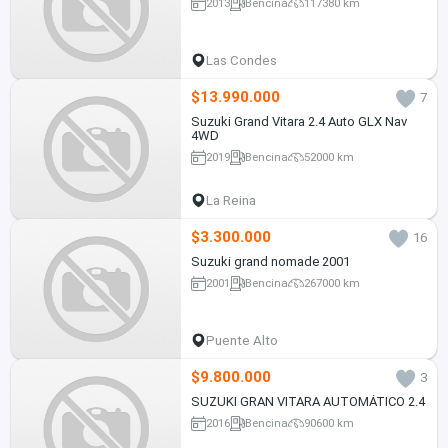
2013
Bencina
117380 km
Las Condes
$13.990.000
7
Suzuki Grand Vitara 2.4 Auto GLX Nav
4WD
2019
Bencina
52000 km
La Reina
$3.300.000
16
Suzuki grand nomade 2001
2001
Bencina
267000 km
Puente Alto
$9.800.000
3
SUZUKI GRAN VITARA AUTOMÁTICO 2.4
2016
Bencina
90600 km