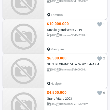
2014
Bencina
117000 km
Temuco
$10.000.000
1
Suzuki grand vitara 2019
2019
Bencina
159200 km
Mariquina
$6.500.000
2
SUZUKI GRAND VITARA 2013 4x4 2.4
2013
Bencina
160000 km
Hualpén
$4.500.000
6
Grand Vitara 2003
2003
Bencina
318399 km