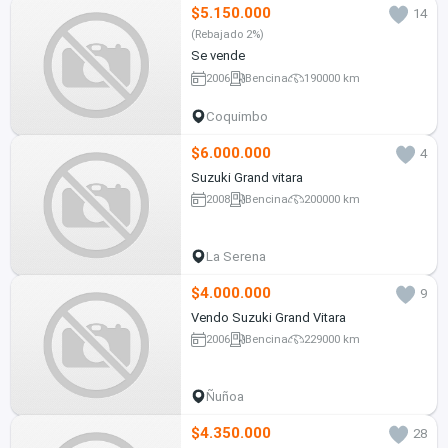
$5.150.000
14
(Rebajado 2%)
Se vende
2006
Bencina
190000 km
Coquimbo
$6.000.000
4
Suzuki Grand vitara
2008
Bencina
200000 km
La Serena
$4.000.000
9
Vendo Suzuki Grand Vitara
2006
Bencina
229000 km
Ñuñoa
$4.350.000
28