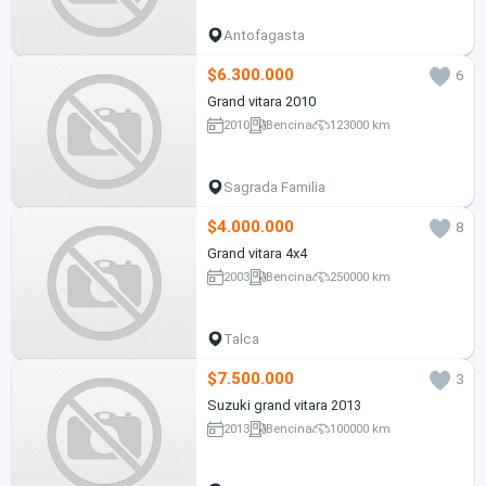
Antofagasta
$6.300.000
6
Grand vitara 2010
2010
Bencina
123000 km
Sagrada Familia
$4.000.000
8
Grand vitara 4x4
2003
Bencina
250000 km
Talca
$7.500.000
3
Suzuki grand vitara 2013
2013
Bencina
100000 km