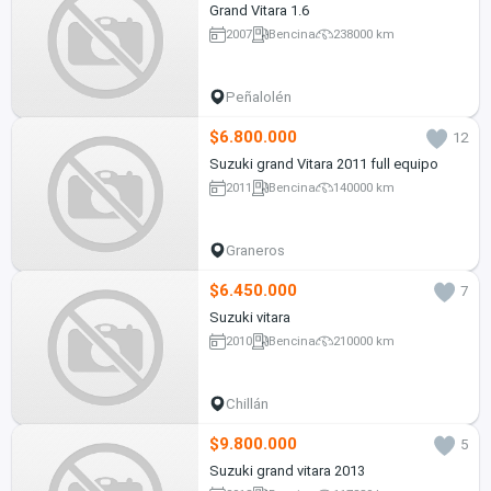
Grand Vitara 1.6
2007
Bencina
238000 km
Peñalolén
$6.800.000
12
Suzuki grand Vitara 2011 full equipo
2011
Bencina
140000 km
Graneros
$6.450.000
7
Suzuki vitara
2010
Bencina
210000 km
Chillán
$9.800.000
5
Suzuki grand vitara 2013