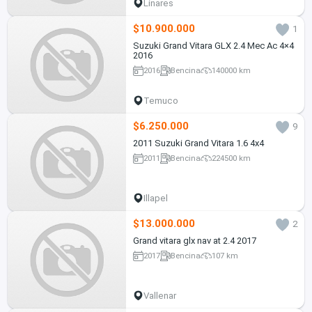
Linares
$10.900.000
1
Suzuki Grand Vitara GLX 2.4 Mec Ac 4×4
2016
2016
Bencina
140000 km
Temuco
$6.250.000
9
2011 Suzuki Grand Vitara 1.6 4x4
2011
Bencina
224500 km
Illapel
$13.000.000
2
Grand vitara glx nav at 2.4 2017
2017
Bencina
107 km
Vallenar