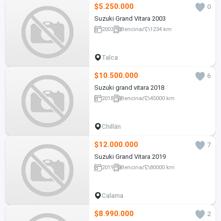
$5.250.000
0
Suzuki Grand Vitara 2003
2003
Bencina
1234 km
Talca
$10.500.000
6
Suzuki grand vitara 2018
2018
Bencina
45000 km
Chillán
$12.000.000
7
Suzuki Grand Vitara 2019
2019
Bencina
80000 km
Calama
$8.990.000
2