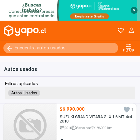
×
FILTRAR
Autos usados
Filtros aplicados
Autos Usados
$6.990.000
1
SUZUKI GRAND VITARA GLX 1.6 MT 4x4
2010
2010
Bencina
196000 km