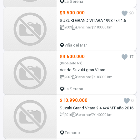
La Serena
$3.500.000
28
SUZUKI GRAND VITARA 1998 4x4 1.6
2003
Bencina
180000 km
Viña del Mar
$4.600.000
17
(Rebajado 6%)
Vendo Suzuki gran Vitara
2007
Bencina
183000 km
La Serena
$10.990.000
0
Suzuki Grand Vitara 2.4 4x4 MT año 2016
2016
Bencina
140000 km
Temuco