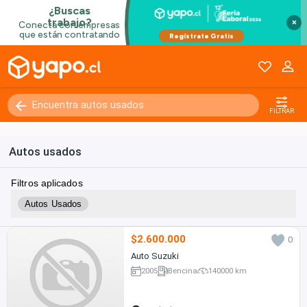
×
FILTRAR
Autos usados
Filtros aplicados
Autos Usados
$2.600.000
0
Auto Suzuki
2005
Bencina
140000 km