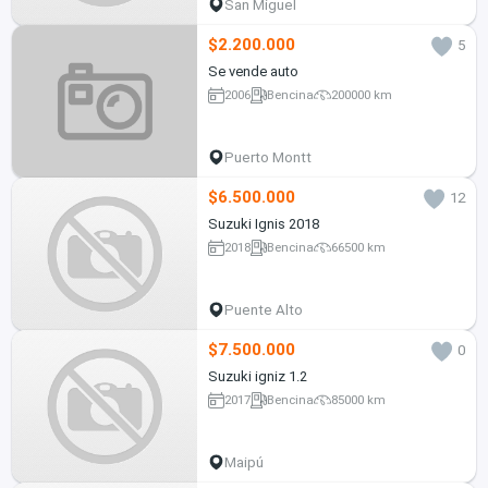
San Miguel
$2.200.000
5
Se vende auto
2006
Bencina
200000 km
Puerto Montt
$6.500.000
12
Suzuki Ignis 2018
2018
Bencina
66500 km
Puente Alto
$7.500.000
0
Suzuki igniz 1.2
2017
Bencina
85000 km
Maipú