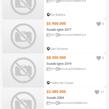
2017
Bencina
68000 km
Río Ibáñez
$5.900.000
0
Suzuki ignis 2017
2017
Bencina
86000 km
San Vicente
$8.300.000
2
Suzuki Ignis 2019
2019
Bencina
60000 km
Padre las Casas
$2.480.000
11
Susuki 2004
2004
Bencina
200000 km