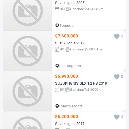
Suzuki ignis 2005
2005
Bencina
123000 km
Temuco
$7.600.000
3
Suzuki Ignis 2019
2019
Bencina
50000 km
Los Ángeles
$6.990.000
0
SUZUKI IGNIS GLX 1.2 HB 2019
2019
Bencina
110000 km
Puerto Montt
$6.200.000
3
Suzuki ignis 2017