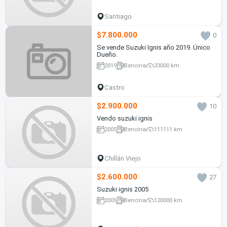
Santiago
$7.800.000
0
Se vende Suzuki Ignis año 2019. Único
Dueño.
2019
Bencina
33000 km
Castro
$2.900.000
10
Vendo suzuki ignis
2005
Bencina
111111 km
Chillán Viejo
$2.600.000
27
Suzuki ignis 2005
2005
Bencina
120000 km