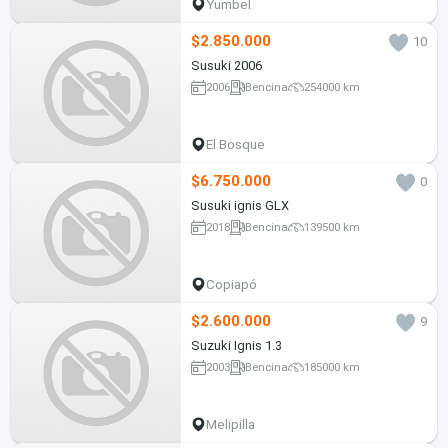
Yumbel
$2.850.000
10
Susuki 2006
2006
Bencina
254000 km
El Bosque
$6.750.000
0
Susuki ignis GLX
2018
Bencina
139500 km
Copiapó
$2.600.000
9
Suzuki Ignis 1.3
2003
Bencina
185000 km
Melipilla