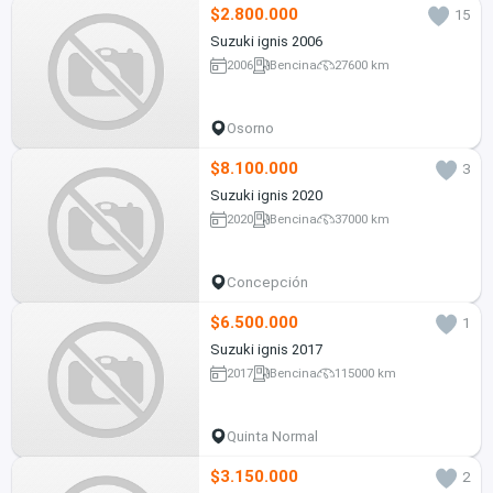
$2.800.000
15
Suzuki ignis 2006
2006
Bencina
27600 km
Osorno
$8.100.000
3
Suzuki ignis 2020
2020
Bencina
37000 km
Concepción
$6.500.000
1
Suzuki ignis 2017
2017
Bencina
115000 km
Quinta Normal
$3.150.000
2