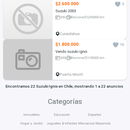
$2.600.000
3
Suzuki 2003
2003
Bencina
250000 km
Curanilahue
$1.800.000
10
Vendo suzuki ignis
2006
Bencina
190000 km
Puerto Montt
Encontramos 22 Suzuki Ignis en Chile, mostrando 1 a 22 anuncios
Categorías
Inmuebles
Educación
Deportes
Hogar y Jardín
Juguetes & Infantes
Mercancía Mayorista