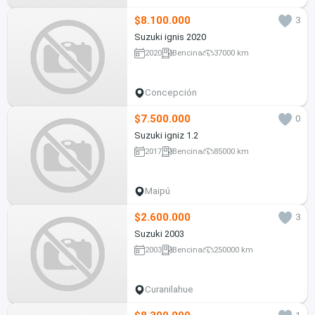
$8.100.000
3
Suzuki ignis 2020
2020
Bencina
37000 km
Concepción
$7.500.000
0
Suzuki igniz 1.2
2017
Bencina
85000 km
Maipú
$2.600.000
3
Suzuki 2003
2003
Bencina
250000 km
Curanilahue