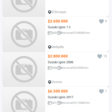
El Bosque
$2.600.000
9
Suzuki Ignis 1.3
2003
Bencina
185000 km
Melipilla
$2.800.000
15
Suzuki ignis 2006
2006
Bencina
27600 km
Osorno
$6.500.000
1
Suzuki ignis 2017
2017
Bencina
115000 km