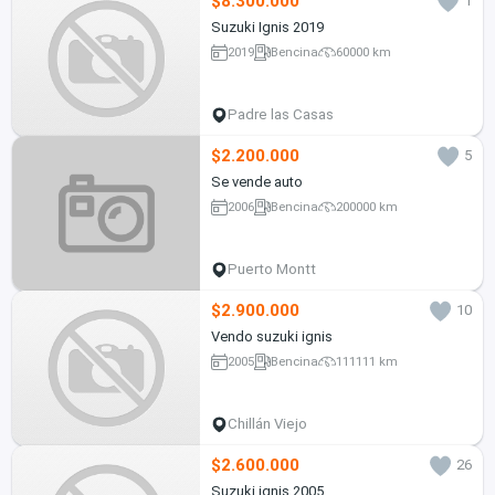
$8.300.000
1
Suzuki Ignis 2019
2019
Bencina
60000 km
Padre las Casas
$2.200.000
5
Se vende auto
2006
Bencina
200000 km
Puerto Montt
$2.900.000
10
Vendo suzuki ignis
2005
Bencina
111111 km
Chillán Viejo
$2.600.000
26
Suzuki ignis 2005