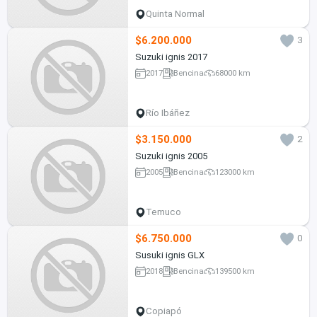
Quinta Normal
$6.200.000
3
Suzuki ignis 2017
2017
Bencina
68000 km
Río Ibáñez
$3.150.000
2
Suzuki ignis 2005
2005
Bencina
123000 km
Temuco
$6.750.000
0
Susuki ignis GLX
2018
Bencina
139500 km
Copiapó