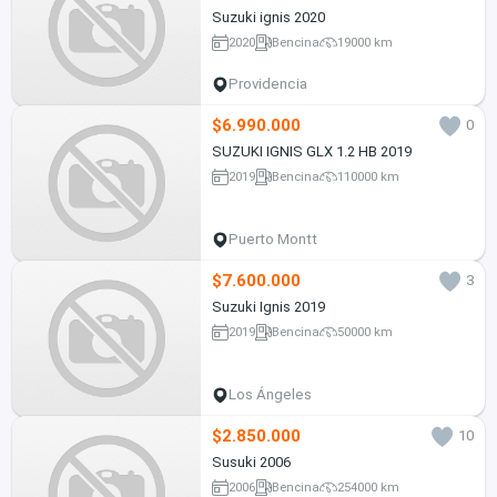
Suzuki ignis 2020
2020
Bencina
19000 km
Providencia
$6.990.000
0
SUZUKI IGNIS GLX 1.2 HB 2019
2019
Bencina
110000 km
Puerto Montt
$7.600.000
3
Suzuki Ignis 2019
2019
Bencina
50000 km
Los Ángeles
$2.850.000
10
Susuki 2006
2006
Bencina
254000 km