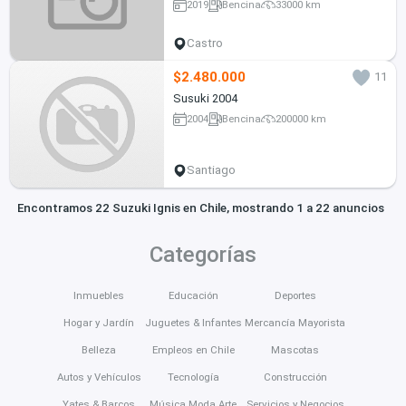
2019
Bencina
33000 km
Castro
$2.480.000
11
Susuki 2004
2004
Bencina
200000 km
Santiago
Encontramos 22 Suzuki Ignis en Chile, mostrando 1 a 22 anuncios
Categorías
Inmuebles
Educación
Deportes
Hogar y Jardín
Juguetes & Infantes
Mercancía Mayorista
Belleza
Empleos en Chile
Mascotas
Autos y Vehículos
Tecnología
Construcción
Yates & Barcos
Música Moda Arte
Servicios y Negocios