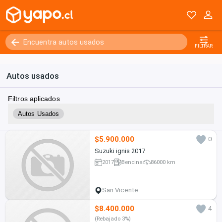
FILTRAR
Autos usados
Filtros aplicados
Autos Usados
$5.900.000
0
Suzuki ignis 2017
2017
Bencina
86000 km
San Vicente
$8.400.000
4
(Rebajado 3%)