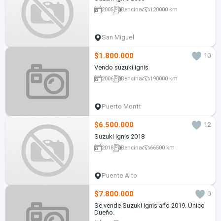
2005
Bencina
120000 km
San Miguel
$1.800.000
10
Vendo suzuki ignis
2006
Bencina
190000 km
Puerto Montt
$6.500.000
12
Suzuki Ignis 2018
2018
Bencina
66500 km
Puente Alto
$7.800.000
0
Se vende Suzuki Ignis año 2019. Único
Dueño.