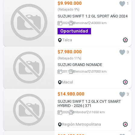
$9.990.000
1
(Rebajado 9%)
SUZUKI SWIFT 1.2 GL SPORT AÑO 2024
2024
Bencina
43000 km
Oportunidad
Talca
$7.980.000
3
(Rebajado 11%)
SUZUKI GRAND NOMADE
2017
Bencina
37000 km
Macul
$14.980.000
3
SUZUKI SWIFT 1.2 GLX CVT SMART
HYBRID - 2026 | 371
2026
Híbrido
11650 km
Región Metropolitana