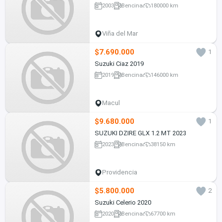
2003
Bencina
180000 km
Viña del Mar
$7.690.000
1
Suzuki Ciaz 2019
2019
Bencina
146000 km
Macul
$9.680.000
1
SUZUKI DZIRE GLX 1.2 MT 2023
2023
Bencina
38150 km
Providencia
$5.800.000
2
Suzuki Celerio 2020
2020
Bencina
67700 km