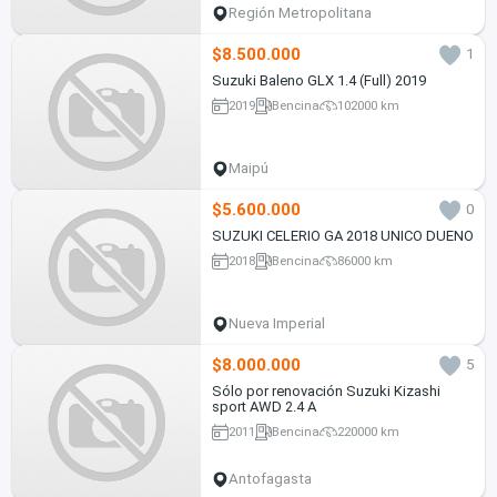
Región Metropolitana
$8.500.000
1
Suzuki Baleno GLX 1.4 (Full) 2019
2019
Bencina
102000 km
Maipú
$5.600.000
0
SUZUKI CELERIO GA 2018 UNICO DUENO
2018
Bencina
86000 km
Nueva Imperial
$8.000.000
5
Sólo por renovación Suzuki Kizashi
sport AWD 2.4 A
2011
Bencina
220000 km
Antofagasta