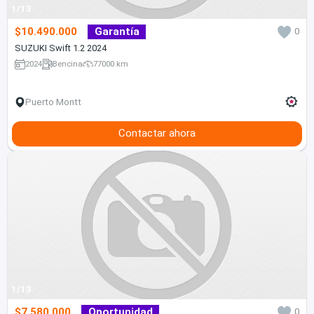
1/13
$10.490.000
Garantía
0
SUZUKI Swift 1.2 2024
2024
Bencina
77000 km
Puerto Montt
Contactar ahora
1/13
$7.580.000
Oportunidad
0