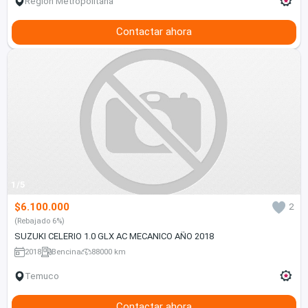
Región Metropolitana
Contactar ahora
1/5
$6.100.000
2
(Rebajado 6%)
SUZUKI CELERIO 1.0 GLX AC MECANICO AÑO 2018
2018
Bencina
88000 km
Temuco
Contactar ahora