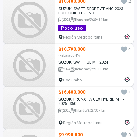
$10.480.000
2
SUZUKI SWIFT SPORT AT AÑO 2023
FULL UNICO DUEÑO
2023
Bencina
29484 km
Poco uso
Región Metropolitana
$10.790.000
4
(Rebajado 4%)
SUZUKI SWIFT GL MT 2024
2024
Bencina
21000 km
Coquimbo
$16.480.000
1
SUZUKI FRONX 1.5 GLX HYBRID MT -
2025 | 360
2025
Híbrido
27337 km
Región Metropolitana
$9.990.000
3