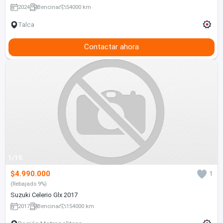
2024
Bencina
54000 km
Talca
Contactar ahora
1/15
$4.990.000
1
(Rebajado 9%)
Suzuki Celerio Glx 2017
2017
Bencina
154000 km