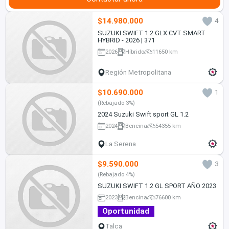
$14.980.000
4
SUZUKI SWIFT 1.2 GLX CVT SMART
HYBRID - 2026 | 371
2026
Híbrido
11650 km
Región Metropolitana
$10.690.000
1
(Rebajado 3%)
2024 Suzuki Swift sport GL 1.2
2024
Bencina
54355 km
La Serena
$9.590.000
3
(Rebajado 4%)
SUZUKI SWIFT 1.2 GL SPORT AÑO 2023
2023
Bencina
76600 km
Oportunidad
Talca