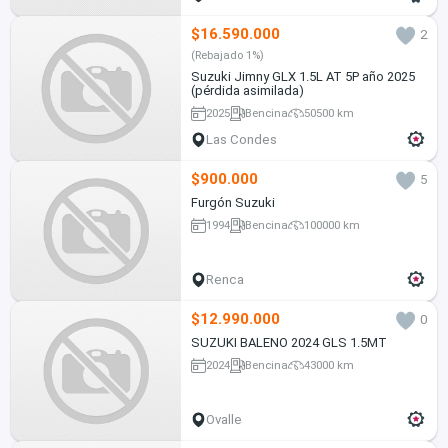
$16.590.000
2
(Rebajado 1%)
Suzuki Jimny GLX 1.5L AT 5P año 2025
(pérdida asimilada)
2025
Bencina
50500 km
Las Condes
$900.000
5
Furgón Suzuki
1994
Bencina
100000 km
Renca
$12.990.000
0
SUZUKI BALENO 2024 GLS 1.5MT
2024
Bencina
43000 km
Ovalle