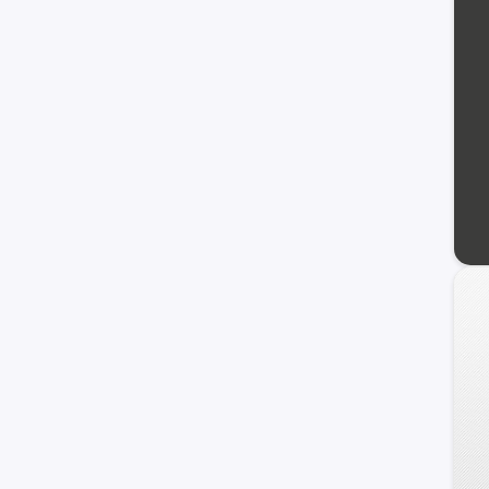
KYC
BYD
MINI
Jetour
Lifan
otros +
Chrysler
GAC Motors
Faw
Seat
Jaguar
Omoda