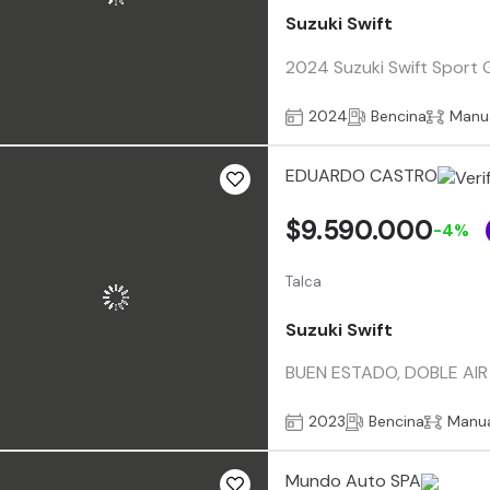
Suzuki Swift
2024 Suzuki Swift Sport G
2024
Bencina
Manu
EDUARDO CASTRO
$9.590.000
-4%
Talca
Suzuki Swift
BUEN ESTADO, DOBLE AIR
2023
Bencina
Manu
Mundo Auto SPA