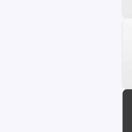
Fiat
Honda
Dodge
Mahindra
Audi
Maxus
Samsung
Volvo
Opel
Haval
Ram
Dongfeng