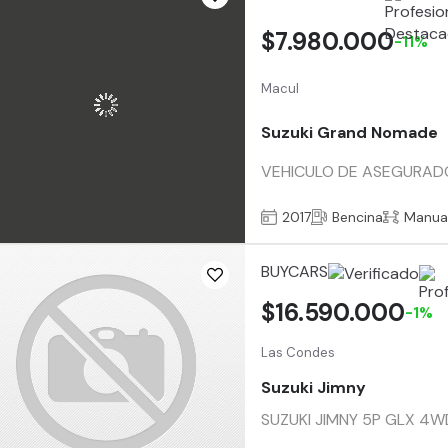
$7.980.000
-11%
Macul
Suzuki Grand Nomade
VEHICULO DE ASEGURADOR
2017
Bencina
Manua
BUYCARS
$16.590.000
-1%
Las Condes
Suzuki Jimny
SUZUKI JIMNY 5P GLX 4WD 