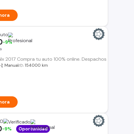
hora
Auto
0
-9%
a
x 2017 Compra tu auto 100% online. Despachos dentro de la RM 
Manual
154000 km
hora
RO
0
-9%
Oportunidad