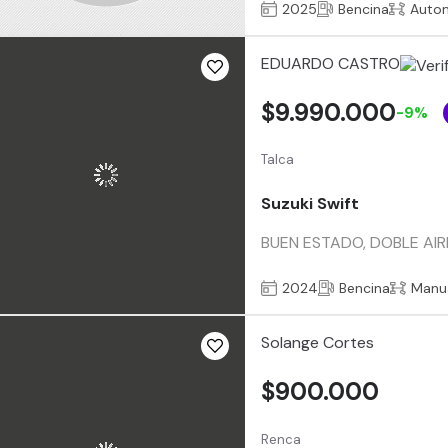
2025
Bencina
Auto
EDUARDO CASTRO
$9.990.000
-9%
Talca
Suzuki Swift
BUEN ESTADO, DOBLE AI
2024
Bencina
Manu
Solange Cortes
$900.000
Renca