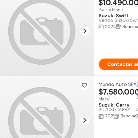
$10.490.0
Puerto Montt
Suzuki Swift
Vendo Suzuki Swif
2024
Bencin
Contactar a
Mundo Auto SPA
$7.580.00
Macul
Suzuki Carry
SUZUKI CARRY – A
2021
Bencina