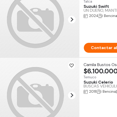
Talca
Suzuki Swift
UN DUEÑO, MANTE
2024
Bencin
Contactar a
Camila Bustos Os
$6.100.00
Temuco
Suzuki Celerio
BUSCAS VEHICUL
2018
Bencina