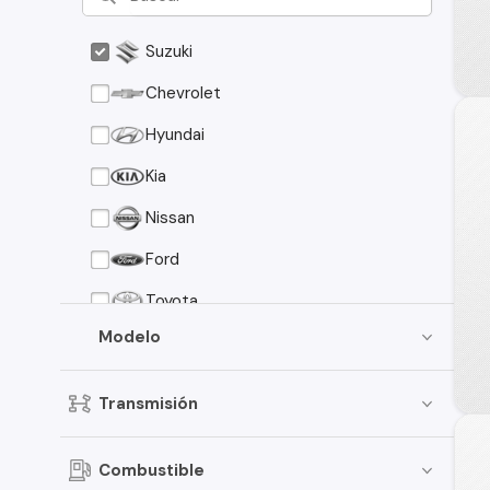
Suzuki
Chevrolet
Hyundai
Kia
Nissan
Ford
Toyota
Modelo
Peugeot
Mazda
Transmisión
Mitsubishi
Volkswagen
Combustible