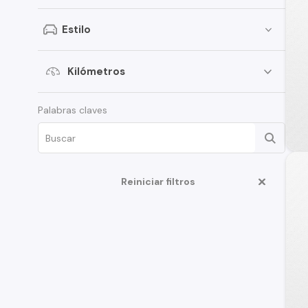
SsangYong
Estilo
Renault
Citroen
Kilómetros
Subaru
Palabras claves
Chery
Great Wall
Jeep
Reiniciar filtros
MG
Jac
Mercedes Benz
Changan
BMW