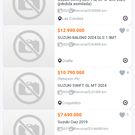
(pérdida asimilada)
2025
Bencina
50500 km
Las Condes
$12.990.000
0
SUZUKI BALENO 2024 GLS 1.5MT
2024
Bencina
43000 km
Ovalle
$10.790.000
4
(Rebajado 4%)
SUZUKI SWIFT GL MT 2024
2024
Bencina
21000 km
Coquimbo
$7.690.000
1
Suzuki Ciaz 2019
2019
Bencina
146000 km