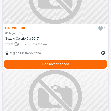
1/15
$4.990.000
1
(Rebajado 9%)
Suzuki Celerio Glx 2017
2017
Bencina
154000 km
Región Metropolitana
Contactar ahora