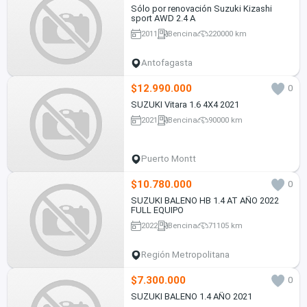
Sólo por renovación Suzuki Kizashi
sport AWD 2.4 A
2011
Bencina
220000 km
Antofagasta
$12.990.000
0
SUZUKI Vitara 1.6 4X4 2021
2021
Bencina
90000 km
Puerto Montt
$10.780.000
0
SUZUKI BALENO HB 1.4 AT AÑO 2022
FULL EQUIPO
2022
Bencina
71105 km
Región Metropolitana
$7.300.000
0
SUZUKI BALENO 1.4 AÑO 2021