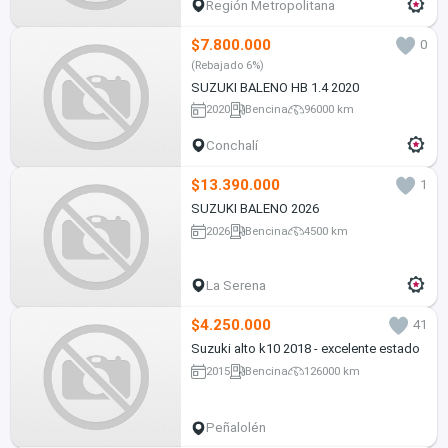
Región Metropolitana
$7.800.000
0
(Rebajado 6%)
SUZUKI BALENO HB 1.4 2020
2020
Bencina
96000 km
Conchalí
$13.390.000
1
SUZUKI BALENO 2026
2026
Bencina
4500 km
La Serena
$4.250.000
41
Suzuki alto k10 2018 - excelente estado
2015
Bencina
126000 km
Peñalolén