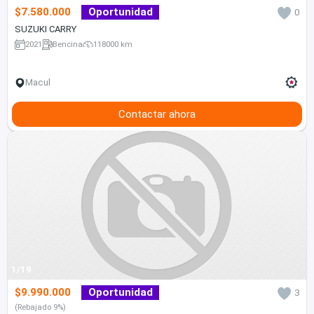
$7.580.000
Oportunidad
0
SUZUKI CARRY
2021
Bencina
118000 km
Macul
Contactar ahora
1/19
$9.990.000
Oportunidad
3
(Rebajado 9%)