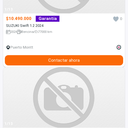
1/13
$10.490.000
Garantía
0
SUZUKI Swift 1.2 2024
2024
Bencina
77000 km
Puerto Montt
Contactar ahora
1/13