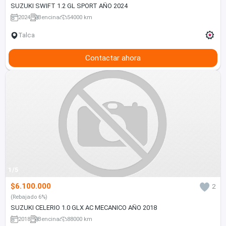
SUZUKI SWIFT 1.2 GL SPORT AÑO 2024
2024
Bencina
54000 km
Talca
Contactar ahora
1/5
$6.100.000
2
(Rebajado 6%)
SUZUKI CELERIO 1.0 GLX AC MECANICO AÑO 2018
2018
Bencina
88000 km