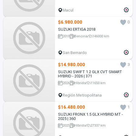
Macul
$6.980.000
0
SUZUKI ERTIGA 2018
2018
Bencina
146000 km
San Bernardo
$14.980.000
3
SUZUKI SWIFT 1.2 GLX CVT SMART
HYBRID - 2026 | 371
2026
Híbrido
11650 km
Región Metropolitana
$16.480.000
1
SUZUKI FRONX 1.5 GLX HYBRID MT -
2025 | 360
2025
Híbrido
27337 km