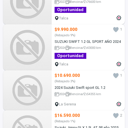
2023
Bencina
76600 km
Oportunidad
Talca
$9.990.000
1
(Rebajado 9%)
SUZUKI SWIFT 1.2 GL SPORT AÑO 2024
2024
Bencina
43000 km
Oportunidad
Talca
$10.690.000
1
(Rebajado 3%)
2024 Suzuki Swift sport GL 1.2
2024
Bencina
54355 km
La Serena
$16.590.000
2
(Rebajado 1%)
Suzuki Jimny GLX 1.5L AT 5P año 2025