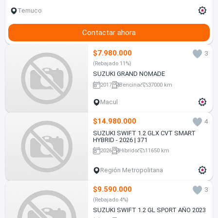
Temuco
Contactar ahora
$7.980.000
3
(Rebajado 11%)
SUZUKI GRAND NOMADE
2017
Bencina
37000 km
Macul
$14.980.000
4
SUZUKI SWIFT 1.2 GLX CVT SMART
HYBRID - 2026 | 371
2026
Híbrido
11650 km
Región Metropolitana
$9.590.000
3
(Rebajado 4%)
SUZUKI SWIFT 1.2 GL SPORT AÑO 2023