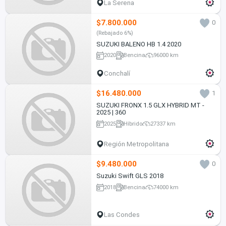
La Serena
$7.800.000
0
(Rebajado 6%)
SUZUKI BALENO HB 1.4 2020
2020
Bencina
96000 km
Conchalí
$16.480.000
1
SUZUKI FRONX 1.5 GLX HYBRID MT -
2025 | 360
2025
Híbrido
27337 km
Región Metropolitana
$9.480.000
0
Suzuki Swift GLS 2018
2018
Bencina
74000 km
Las Condes