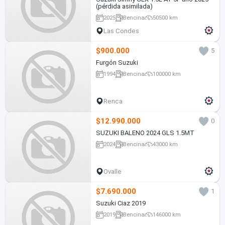
(pérdida asimilada)
2025
Bencina
50500 km
Las Condes
$900.000
5
Furgón Suzuki
1994
Bencina
100000 km
Renca
$12.990.000
0
SUZUKI BALENO 2024 GLS 1.5MT
2024
Bencina
43000 km
Ovalle
$7.690.000
1
Suzuki Ciaz 2019
2019
Bencina
146000 km