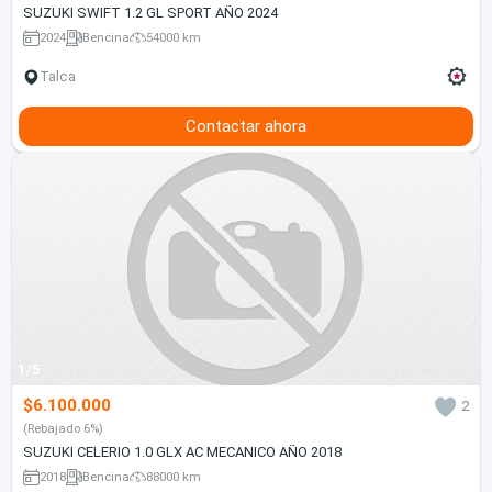
SUZUKI SWIFT 1.2 GL SPORT AÑO 2024
2024
Bencina
54000 km
Talca
Contactar ahora
1/5
$6.100.000
2
(Rebajado 6%)
SUZUKI CELERIO 1.0 GLX AC MECANICO AÑO 2018
2018
Bencina
88000 km