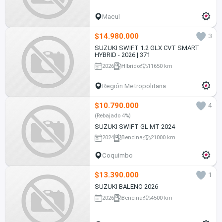
Macul
$14.980.000
3
SUZUKI SWIFT 1.2 GLX CVT SMART
HYBRID - 2026 | 371
2026
Híbrido
11650 km
Región Metropolitana
$10.790.000
4
(Rebajado 4%)
SUZUKI SWIFT GL MT 2024
2024
Bencina
21000 km
Coquimbo
$13.390.000
1
SUZUKI BALENO 2026
2026
Bencina
4500 km