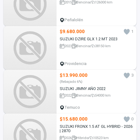
2015
Bencina
126000 km
Peñalolén
$9.680.000
1
SUZUKI DZIRE GLX 1.2 MT 2023
2023
Bencina
38150 km
Providencia
$13.990.000
3
(Rebajado 6%)
SUZUKI JIMNY AÑO 2022
2022
Bencina
54000 km
Temuco
$15.680.000
0
SUZUKI FRONX 1.5 AT GL HYBRID - 2026
| 2870
2026
Híbrido
10523 km