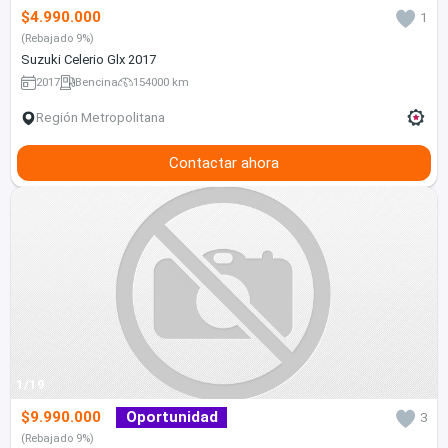
$4.990.000
1
(Rebajado 9%)
Suzuki Celerio Glx 2017
2017
Bencina
154000 km
Región Metropolitana
Contactar ahora
1/19
$9.990.000
Oportunidad
3
(Rebajado 9%)