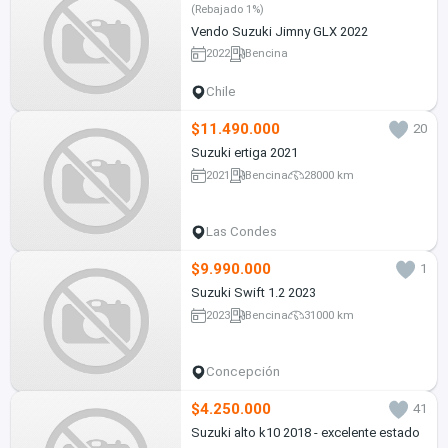
(Rebajado 1%)
Vendo Suzuki Jimny GLX 2022
2022
Bencina
Chile
$11.490.000
20
Suzuki ertiga 2021
2021
Bencina
28000 km
Las Condes
$9.990.000
1
Suzuki Swift 1.2 2023
2023
Bencina
31000 km
Concepción
$4.250.000
41
Suzuki alto k10 2018 - excelente estado