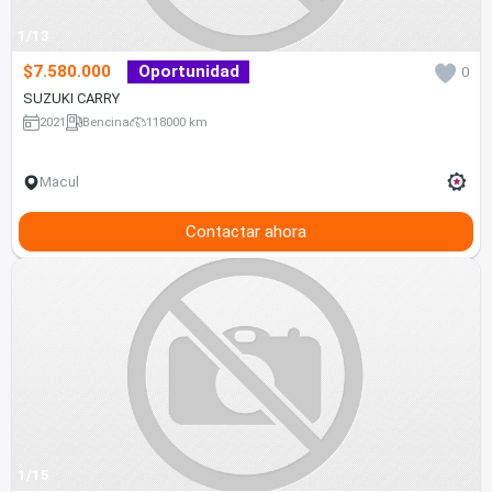
1/13
$7.580.000
Oportunidad
0
SUZUKI CARRY
2021
Bencina
118000 km
Macul
Contactar ahora
1/15