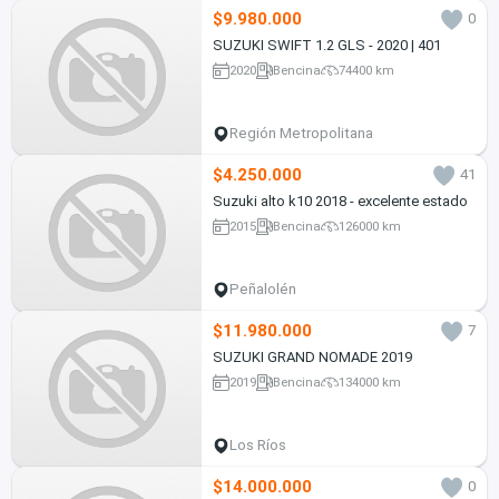
$9.980.000
0
SUZUKI SWIFT 1.2 GLS - 2020 | 401
2020
Bencina
74400 km
Región Metropolitana
$4.250.000
41
Suzuki alto k10 2018 - excelente estado
2015
Bencina
126000 km
Peñalolén
$11.980.000
7
SUZUKI GRAND NOMADE 2019
2019
Bencina
134000 km
Los Ríos
$14.000.000
0