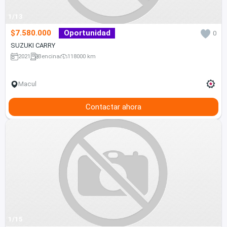
1/13
$7.580.000
Oportunidad
0
SUZUKI CARRY
2021
Bencina
118000 km
Macul
Contactar ahora
1/15