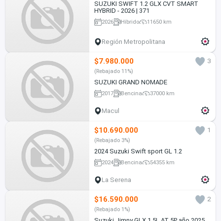
SUZUKI SWIFT 1.2 GLX CVT SMART
HYBRID - 2026 | 371
2026
Híbrido
11650 km
Región Metropolitana
$7.980.000
3
(Rebajado 11%)
SUZUKI GRAND NOMADE
2017
Bencina
37000 km
Macul
$10.690.000
1
(Rebajado 3%)
2024 Suzuki Swift sport GL 1.2
2024
Bencina
54355 km
La Serena
$16.590.000
2
(Rebajado 1%)
Suzuki Jimny GLX 1.5L AT 5P año 2025