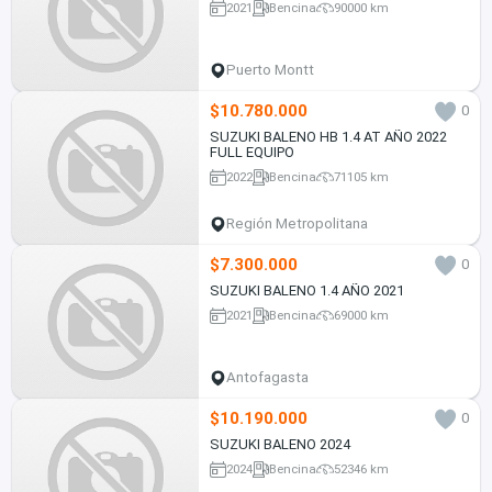
2021
Bencina
90000 km
Puerto Montt
$10.780.000
0
SUZUKI BALENO HB 1.4 AT AÑO 2022
FULL EQUIPO
2022
Bencina
71105 km
Región Metropolitana
$7.300.000
0
SUZUKI BALENO 1.4 AÑO 2021
2021
Bencina
69000 km
Antofagasta
$10.190.000
0
SUZUKI BALENO 2024
2024
Bencina
52346 km