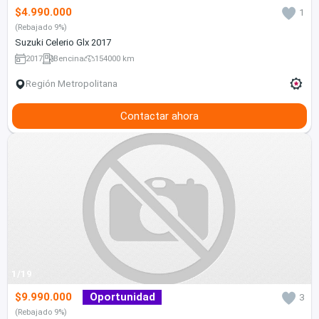
$4.990.000
1
(Rebajado 9%)
Suzuki Celerio Glx 2017
2017
Bencina
154000 km
Región Metropolitana
Contactar ahora
1/19
$9.990.000
Oportunidad
3
(Rebajado 9%)