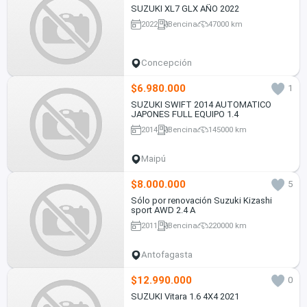
SUZUKI XL7 GLX AÑO 2022
2022
Bencina
47000 km
Concepción
$6.980.000
1
SUZUKI SWIFT 2014 AUTOMATICO
JAPONES FULL EQUIPO 1.4
2014
Bencina
145000 km
Maipú
$8.000.000
5
Sólo por renovación Suzuki Kizashi
sport AWD 2.4 A
2011
Bencina
220000 km
Antofagasta
$12.990.000
0
SUZUKI Vitara 1.6 4X4 2021