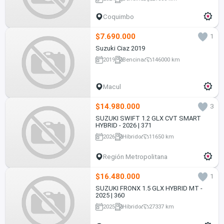
Coquimbo
$7.690.000
1
Suzuki Ciaz 2019
2019
Bencina
146000 km
Macul
$14.980.000
3
SUZUKI SWIFT 1.2 GLX CVT SMART
HYBRID - 2026 | 371
2026
Híbrido
11650 km
Región Metropolitana
$16.480.000
1
SUZUKI FRONX 1.5 GLX HYBRID MT -
2025 | 360
2025
Híbrido
27337 km