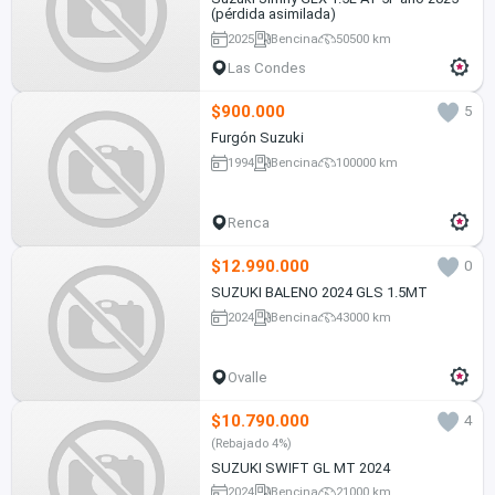
(pérdida asimilada)
2025
Bencina
50500 km
Las Condes
$900.000
5
Furgón Suzuki
1994
Bencina
100000 km
Renca
$12.990.000
0
SUZUKI BALENO 2024 GLS 1.5MT
2024
Bencina
43000 km
Ovalle
$10.790.000
4
(Rebajado 4%)
SUZUKI SWIFT GL MT 2024
2024
Bencina
21000 km