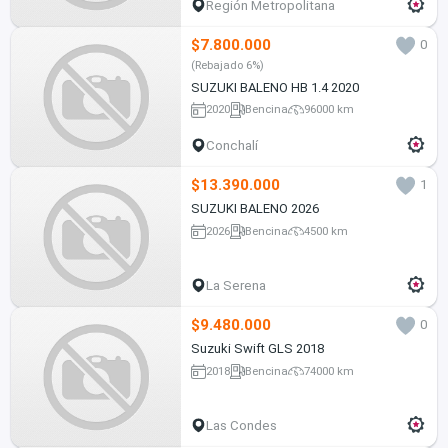
Región Metropolitana
$7.800.000
0
(Rebajado 6%)
SUZUKI BALENO HB 1.4 2020
2020
Bencina
96000 km
Conchalí
$13.390.000
1
SUZUKI BALENO 2026
2026
Bencina
4500 km
La Serena
$9.480.000
0
Suzuki Swift GLS 2018
2018
Bencina
74000 km
Las Condes