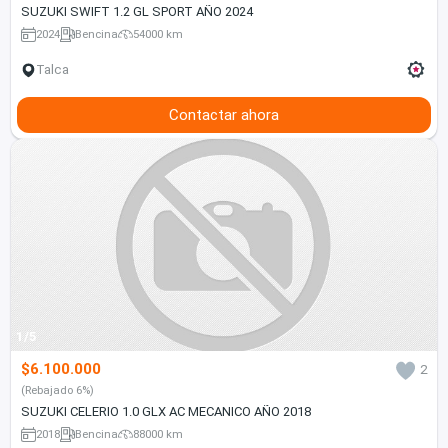
SUZUKI SWIFT 1.2 GL SPORT AÑO 2024
2024
Bencina
54000 km
Talca
Contactar ahora
1/5
$6.100.000
2
(Rebajado 6%)
SUZUKI CELERIO 1.0 GLX AC MECANICO AÑO 2018
2018
Bencina
88000 km